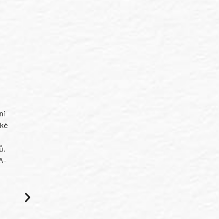
ni
ské
ů.
A-