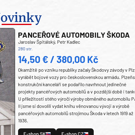
ovinky
PANCEŘOVÉ AUTOMOBILY ŠKODA
Jaroslav Špitálský, Petr Kadlec
280 str.
14,50 € / 380,00 Kč
Okamžitě po vzniku republiky začaly Škodovy závody v Plz
vyrábět bojové vozy pro československou armádu. Plzeň
konstrukční kanceláři se podařilo navrhnout jedinečné
projekty pancéřových automobilů a v pozdější době i tank
U příležitosti stého výročí výroby obrněného automobilu P
II jsme si dovolili vydat knihu věnovanou vývoji a výrobě
pancéřových automobilů strojírnou Škoda v letech 1919 až
1936.
E-shop SK
E-shop CZ