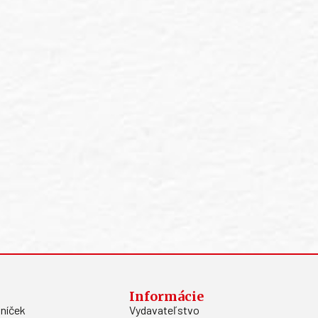
Informácie
níček
Vydavateľstvo