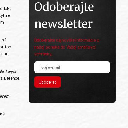
Odoberajte
rodukt
kytuje
newsletter
ním
on 1
Odoberajte najnovšie informácie o
ortion
našej ponuke do Vašej emailovej
inaci
schránky.
hledových
bus Defence
Odoberať
tnerem
tně