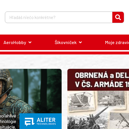
AeroHobby
Šikovníček
Moje zdravi