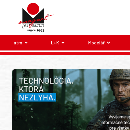
atm
L+K
Modelář