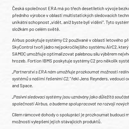
Česká společnost ERA má po třech desetiletích vývoje bezko
předního výrobce v oblasti multistatických sledovacích techn
unikátní schopnost „vidět, aniž byste byli viděni“. Tyto syst
složkám po celém světě.
Airbus poskytuje systémy C2 používané v oblasti letového pře
SkyControl tvoří jádro nejpokročilejšího systému AirC2, kter
SAMOC umožňuje optimalizovat palebnou sílu výběrem nejvho
hrozeb. Fortion IBMS poskytuje systémy C2 pro několik sys
„Partnerství s ERA nám umožňuje prozkoumat možnosti reálné 
systémů s našimi řešeními C2,“
řekl Jens Reynders, vedoucí o
and Space.
„Pasivní sledovací systémy jsou uznávány jako důležitá součás
společnosti Airbus, a budeme spolupracovat na rozvoji nových
Cílem rámcové dohody o spolupráci je prozkoumat budoucí 
možností vylepšení jejich stávajících produktů.