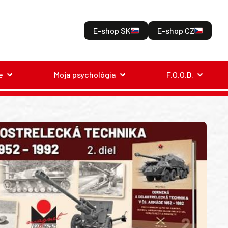
E-shop SK
E-shop CZ
e
Moja psychológia
F.O.O.D.