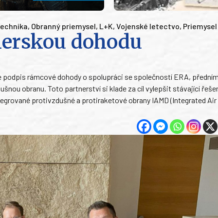
echnika
,
Obranný priemysel
,
L+K
,
Vojenské letectvo
,
Priemysel
nerskou dohodu
 podpis rámcové dohody o spolupráci se společností ERA, přední
ou obranu. Toto partnerství si klade za cíl vylepšit stávající řešen
i integrované protivzdušné a protiraketové obrany IAMD (Integrated Air