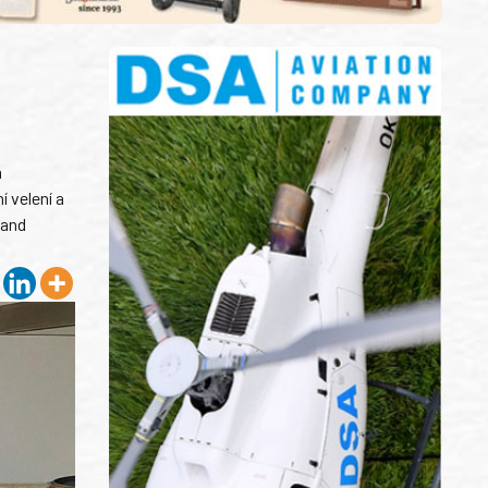
m
í velení a
 and