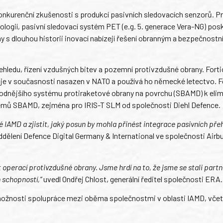
nkurenční zkušenosti s produkcí pasivních sledovacích senzorů. P
ologií, pasivní sledovací systém PET (e.g. 5. generace Vera-NG) pos
émy s dlouhou historii inovací nabízejí řešení obranným a bezpečnost
hledu, řízení vzdušných bitev a pozemní protivzdušné obrany. Forti
ý je v současnosti nasazen v NATO a používá ho německé letectvo. F
dnějšího systému protiraketové obrany na povrchu (SBAMD) k elim
témů SBAMD, zejména pro IRIS-T SLM od společnosti Diehl Defence.
IAMD a zjistit, jaký posun by mohla přinést integrace pasivních pře
ddělení Defence Digital Germany & International ve společnosti Air
t operací protivzdušné obrany. Jsme hrdí na to, že jsme se stali par
 schopností,“
uvedl Ondřej Chlost, generální ředitel společnosti ERA.
možnosti spolupráce mezi oběma společnostmi v oblasti IAMD, vče