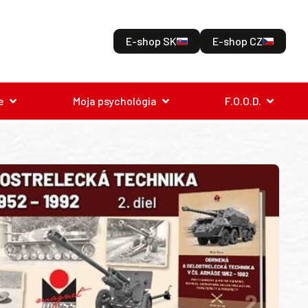
E-shop SK
E-shop CZ
e
Moja psychológia
F.O.O.D.