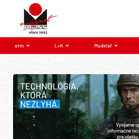
atm
L+K
Modelář