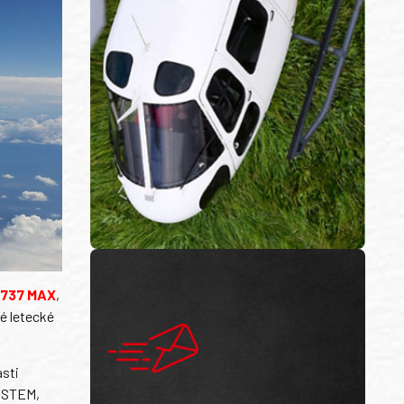
l 737 MAX
,
é letecké
asti
e STEM,