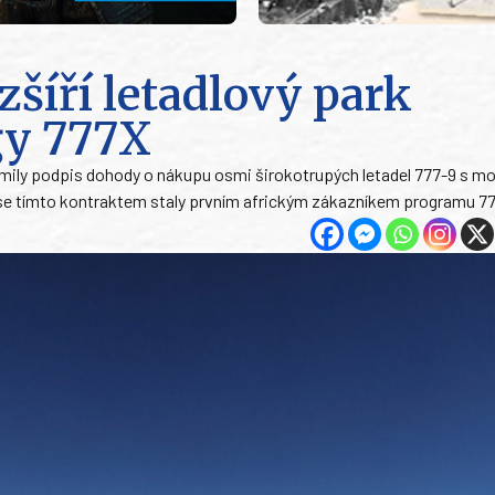
zšíří letadlový park
gy 777X
mily podpis dohody o nákupu osmi širokotrupých letadel 777-9 s m
ie se tímto kontraktem staly prvním africkým zákazníkem programu 7