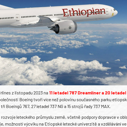
rlines z listopadu 2023 na
11 letadel 787 Dreamliner a 20 letade
 společnosti Boeing tvoří více než polovinu současného parku etiopsk
tří Boeingů 767, 27 letadel 737 NG a 15 strojů řady 737 MAX.
ho rozvoje leteckého průmyslu země, včetně podpory dopravce v obl
je, možností výcviku na Etiopské letecké univerzitě a vzdělávání v