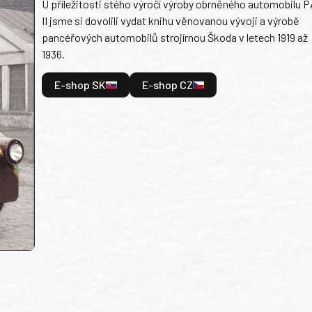
U příležitosti stého výročí výroby obrněného automobilu P
II jsme si dovolili vydat knihu věnovanou vývoji a výrobě
pancéřových automobilů strojírnou Škoda v letech 1919 až
1936.
E-shop SK
E-shop CZ