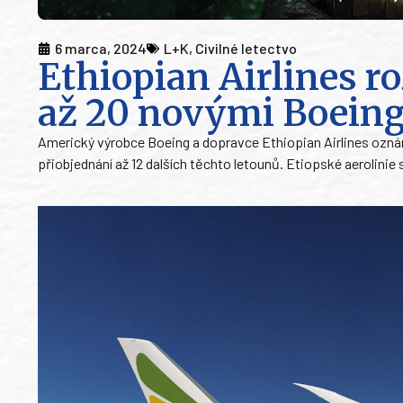
6 marca, 2024
L+K
,
Civilné letectvo
Ethiopian Airlines ro
až 20 novými Boein
Americký výrobce Boeing a dopravce Ethiopian Airlines ozná
přiobjednání až 12 dalších těchto letounů. Etiopské aerolin