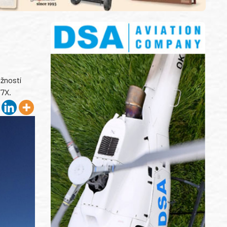
ožností
77X.