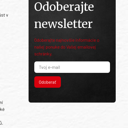
Odoberajte
ůst v
newsletter
Odoberajte najnovšie informácie o
našej ponuke do Vašej emailovej
schránky.
Odoberať
ni
ské
ů.