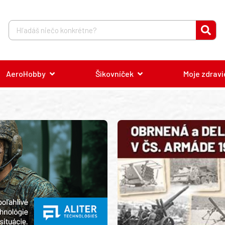
AeroHobby
Šikovníček
Moje zdravi