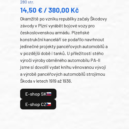
280 str.
352 s
14,50 € / 380,00 Kč
22
Okamžitě po vzniku republiky začaly Škodovy
Tank
závody v Plzni vyrábět bojové vozy pro
býva
československou armádu. Plzeňské
Rusk
konstrukční kanceláři se podařilo navrhnout
armá
jedinečné projekty pancéřových automobilů a
stře
v pozdější době i tanků. U příležitosti stého
při 
výročí výroby obrněného automobilu PA-II
blíz
jsme si dovolili vydat knihu věnovanou vývoji
tank
a výrobě pancéřových automobilů strojírnou
v lé
Škoda v letech 1919 až 1936.
tak 
hrdi
E-shop SK
je: 
odeh
E-shop CZ
bitv
E