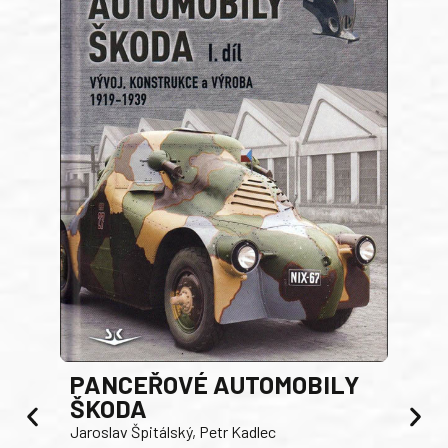
PANCEŘOVÉ AUTOMOBILY
ŠKODA
TA
Jaroslav Špitálský, Petr Kadlec
Ben