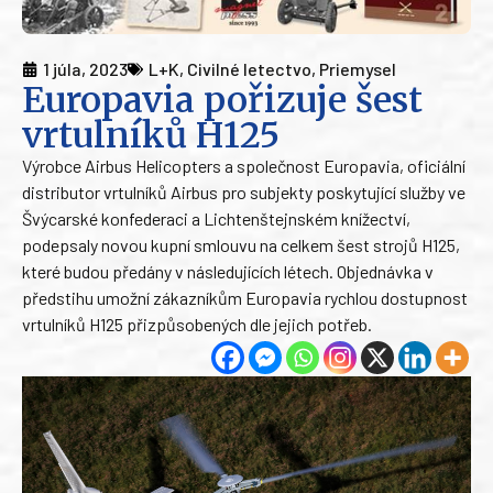
1 júla, 2023
L+K
,
Civilné letectvo
,
Priemysel
Europavia pořizuje šest
vrtulníků H125
Výrobce Airbus Helicopters a společnost Europavia, oficiální
distributor vrtulníků Airbus pro subjekty poskytující služby ve
Švýcarské konfederaci a Lichtenštejnském knížectví,
podepsaly novou kupní smlouvu na celkem šest strojů H125,
které budou předány v následujících létech. Objednávka v
předstihu umožní zákazníkům Europavia rychlou dostupnost
vrtulníků H125 přizpůsobených dle jejich potřeb.