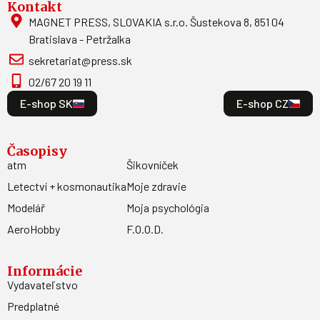
Kontakt
MAGNET PRESS, SLOVAKIA s.r.o. Šustekova 8, 851 04
Bratislava - Petržalka
sekretariat@press.sk
02/67 20 19 11
E-shop SK
E-shop CZ
Časopisy
atm
Šikovníček
Letectví + kosmonautika
Moje zdravie
Modelář
Moja psychológia
AeroHobby
F.O.O.D.
Informácie
Vydavateľstvo
Predplatné