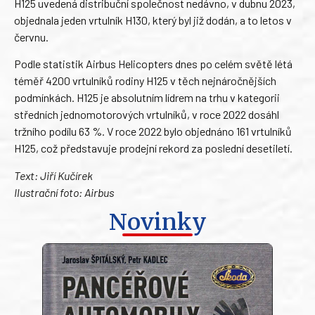
H125 uvedená distribuční společnost nedávno, v dubnu 2023,
objednala jeden vrtulník H130, který byl již dodán, a to letos v
červnu.
Podle statistik Airbus Helicopters dnes po celém světě létá
téměř 4200 vrtulníků rodiny H125 v těch nejnáročnějších
podmínkách. H125 je absolutním lídrem na trhu v kategorii
středních jednomotorových vrtulníků, v roce 2022 dosáhl
tržního podílu 63 %. V roce 2022 bylo objednáno 161 vrtulníků
H125, což představuje prodejní rekord za poslední desetiletí.
Text: Jiří Kučírek
Ilustrační foto: Airbus
Novinky