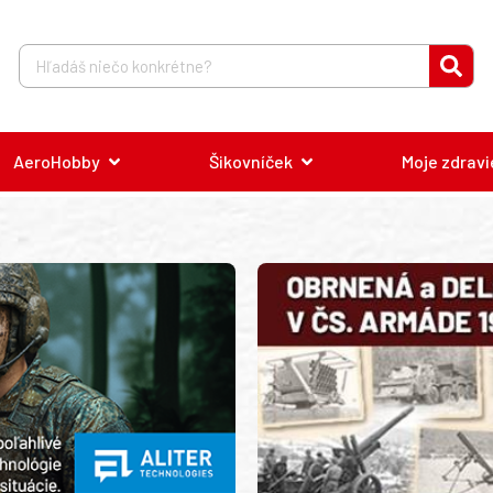
AeroHobby
Šikovníček
Moje zdravi