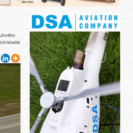
tulového
ch letadel