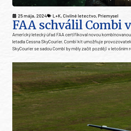
25 mája, 2024
L+K
,
Civilné letectvo
,
Priemysel
FAA schválil Combi 
Americký letecký úřad FAA certifikoval novou kombinovanou
letadla Cessna SkyCourier. Combi kit umožňuje provozovate
SkyCourier se sadou Combi by měly začít později v letošním r