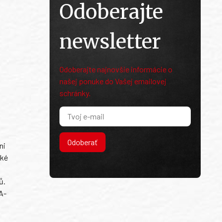
Odoberajte
newsletter
Odoberajte najnovšie informácie o
našej ponuke do Vašej emailovej
schránky.
Odoberať
ni
ské
ů.
A-