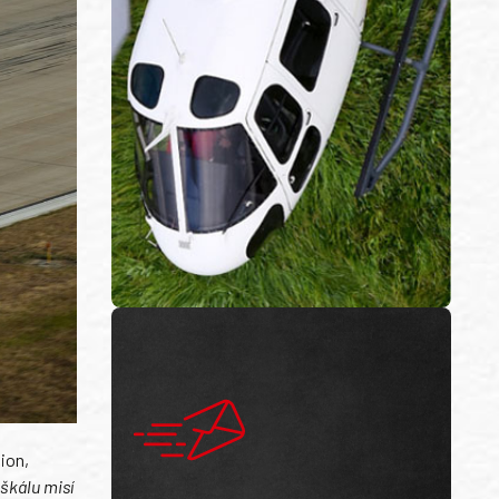
ion,
škálu misí