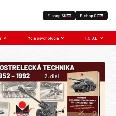
E-shop SK
E-shop CZ
e
Moja psychológia
F.O.O.D.