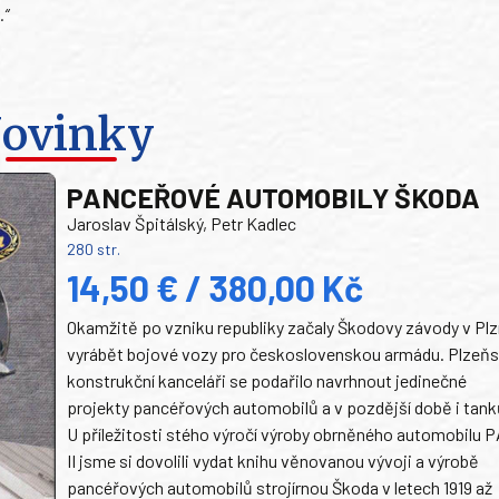
.“
ovinky
PANCEŘOVÉ AUTOMOBILY ŠKODA
Jaroslav Špitálský, Petr Kadlec
280 str.
14,50 € / 380,00 Kč
Okamžitě po vzniku republiky začaly Škodovy závody v Plz
vyrábět bojové vozy pro československou armádu. Plzeň
konstrukční kanceláři se podařilo navrhnout jedinečné
projekty pancéřových automobilů a v pozdější době i tank
U příležitosti stého výročí výroby obrněného automobilu P
II jsme si dovolili vydat knihu věnovanou vývoji a výrobě
pancéřových automobilů strojírnou Škoda v letech 1919 až