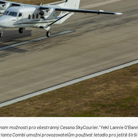
eznam možností pro všestranný Cessna SkyCourier,“
řekl Lannie O’Bann
rianta Combi umožní provozovatelům používat letadlo pro ještě širší 