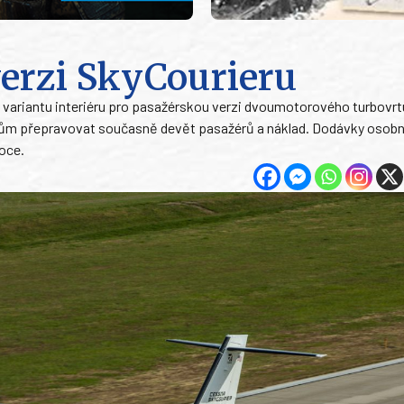
verzi SkyCourieru
 variantu interiéru pro pasažérskou verzi dvoumotorového turbovr
lům přepravovat současně devět pasažérů a náklad. Dodávky osobní
oce.