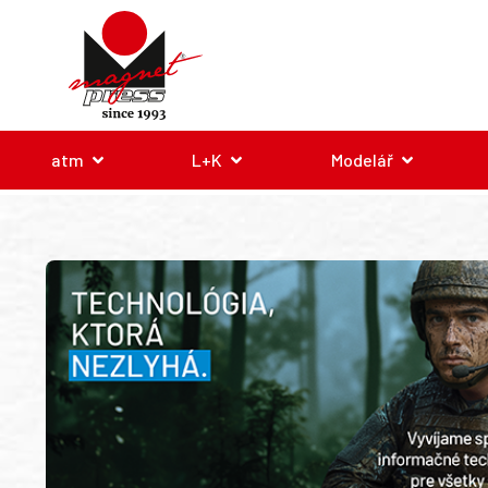
atm
L+K
Modelář