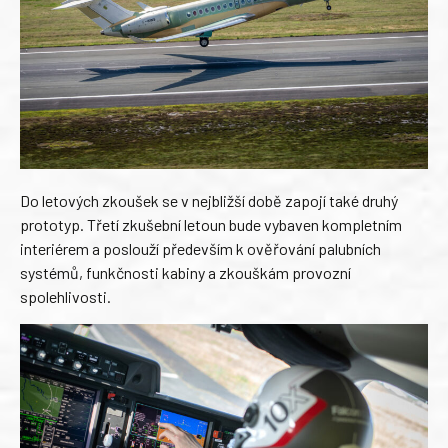
Do letových zkoušek se v nejbližší době zapojí také druhý
prototyp. Třetí zkušební letoun bude vybaven kompletním
interiérem a poslouží především k ověřování palubních
systémů, funkčnosti kabiny a zkouškám provozní
spolehlivosti.