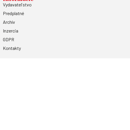
Vydavateľstvo
Predplatné
Archív
Inzercia
GDPR
Kontakty
Facebook
Magnetpress.online
© 2023 Všetky práva vyhradené. Dizajn a
programovanie: