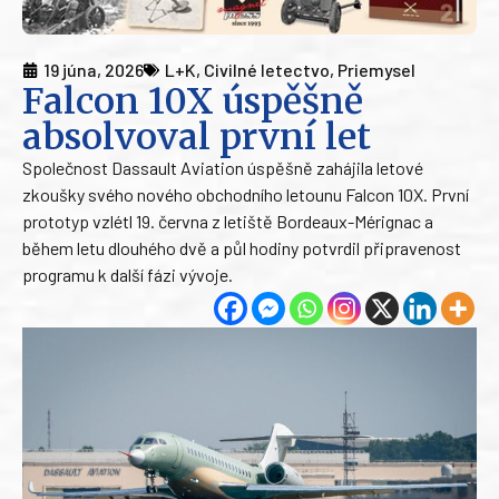
19 júna, 2026
L+K
,
Civilné letectvo
,
Priemysel
Falcon 10X úspěšně
absolvoval první let
Společnost Dassault Aviation úspěšně zahájila letové
zkoušky svého nového obchodního letounu Falcon 10X. První
prototyp vzlétl 19. června z letiště Bordeaux-Mérignac a
během letu dlouhého dvě a půl hodiny potvrdil připravenost
programu k další fázi vývoje.