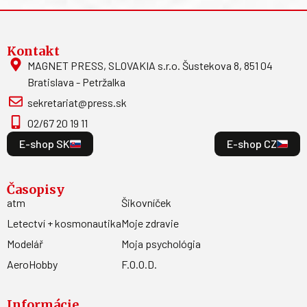
Kontakt
MAGNET PRESS, SLOVAKIA s.r.o. Šustekova 8, 851 04
Bratislava - Petržalka
sekretariat@press.sk
02/67 20 19 11
E-shop SK
E-shop CZ
Časopisy
atm
Šikovníček
Letectví + kosmonautika
Moje zdravie
Modelář
Moja psychológia
AeroHobby
F.O.O.D.
Informácie