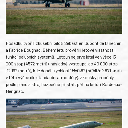
Posádku tvořili zkušební piloti Sébastien Dupont de Dinechin
a Fabrice Dougnac. Během letu prověřili letové vlastnosti i
funkci palubních systémů. Letoun nejprve létal ve výšce 15
000 stop (4572 metrů), následně vystoupal do 40 000 stop
(12 192 metrů), kde dosáhl rychlosti
M
=0,82 (přibližně 871 km/h
v této výšce dle standardní atmosféry). Zkoušky proběhly
podle plánu a stroj bezpečně přistál zpět na letišti Bordeaux-
Mérignac.