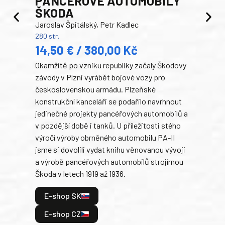
PANCEŘOVÉ AUTOMOBILY
ŠKODA
TA
Jaroslav Špitálský, Petr Kadlec
Ben
280 str.
352 s
14,50 € / 380,00 Kč
22
Okamžitě po vzniku republiky začaly Škodovy
Tank
závody v Plzni vyrábět bojové vozy pro
býva
československou armádu. Plzeňské
Rusk
konstrukční kanceláři se podařilo navrhnout
armá
jedinečné projekty pancéřových automobilů a
stře
v pozdější době i tanků. U příležitosti stého
při 
výročí výroby obrněného automobilu PA-II
blíz
jsme si dovolili vydat knihu věnovanou vývoji
tank
a výrobě pancéřových automobilů strojírnou
v lé
Škoda v letech 1919 až 1936.
tak 
hrdi
E-shop SK
je: 
odeh
E-shop CZ
bitv