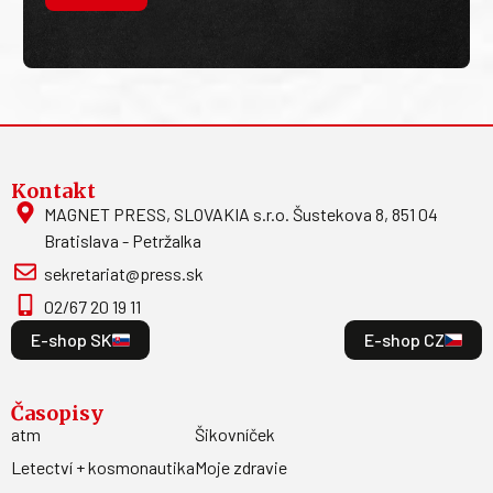
Kontakt
MAGNET PRESS, SLOVAKIA s.r.o. Šustekova 8, 851 04
Bratislava - Petržalka
sekretariat@press.sk
02/67 20 19 11
E-shop SK
E-shop CZ
Časopisy
atm
Šikovníček
Letectví + kosmonautika
Moje zdravie