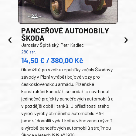
PANCEŘOVÉ AUTOMOBILY
ŠKODA
TA
Jaroslav Špitálský, Petr Kadlec
Ben
280 str.
352 s
14,50 € / 380,00 Kč
22
Okamžitě po vzniku republiky začaly Škodovy
Tank
závody v Plzni vyrábět bojové vozy pro
býva
československou armádu. Plzeňské
Rusk
konstrukční kanceláři se podařilo navrhnout
armá
jedinečné projekty pancéřových automobilů a
stře
v pozdější době i tanků. U příležitosti stého
při 
výročí výroby obrněného automobilu PA-II
blíz
jsme si dovolili vydat knihu věnovanou vývoji
tank
a výrobě pancéřových automobilů strojírnou
v lé
Škoda v letech 1919 až 1936.
tak 