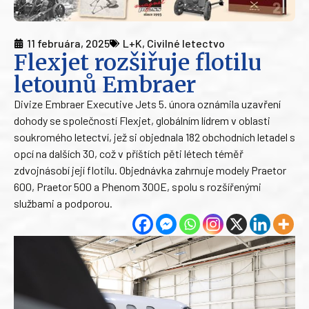
11 februára, 2025
L+K
,
Civilné letectvo
Flexjet rozšiřuje flotilu
letounů Embraer
Divize Embraer Executive Jets 5. února oznámila uzavření
dohody se společností Flexjet, globálním lídrem v oblasti
soukromého letectví, jež si objednala 182 obchodních letadel s
opcí na dalších 30, což v příštích pěti létech téměř
zdvojnásobí její flotilu. Objednávka zahrnuje modely Praetor
600, Praetor 500 a Phenom 300E, spolu s rozšířenými
službami a podporou.