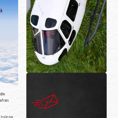
dle
Safran
zuje na