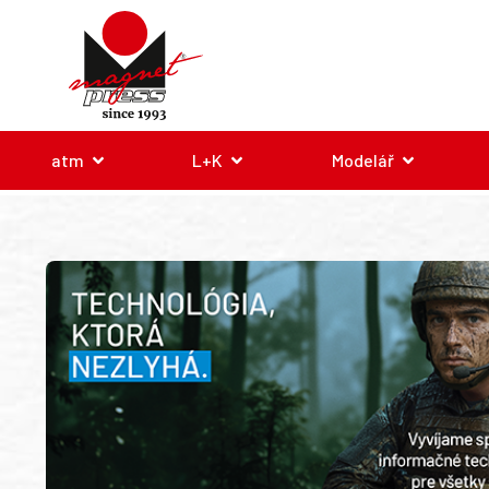
atm
L+K
Modelář