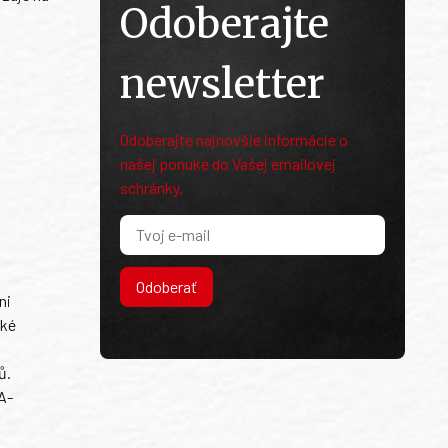
Odoberajte
newsletter
Odoberajte najnovšie informácie o
našej ponuke do Vašej emailovej
schránky.
Odoberať
ni
ské
ů.
A-