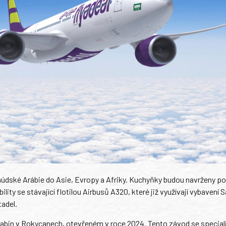
dské Arábie do Asie, Evropy a Afriky. Kuchyňky budou navrženy po
ty se stávající flotilou Airbusů A320, které již využívají vybavení 
tadel.
bin v Rokycanech, otevřeném v roce 2024. Tento závod se speciali