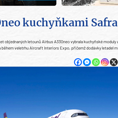
30neo kuchyňkami Safr
set objednaných letounů Airbus A330neo vybrala kuchyňské moduly 
během veletrhu Aircraft Interiors Expo, přičemž dodávky letadel maj