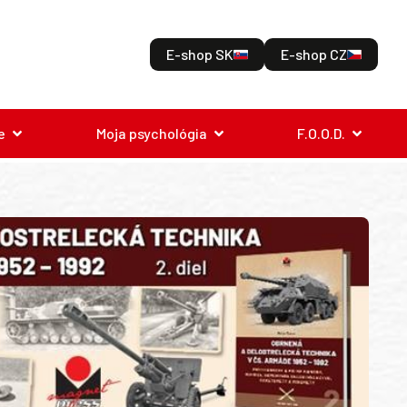
E-shop SK
E-shop CZ
e
Moja psychológia
F.O.O.D.