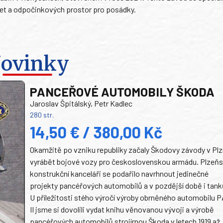
let a odpočinkových prostor pro posádky.
ovinky
PANCEŘOVÉ AUTOMOBILY ŠKODA
Jaroslav Špitálský, Petr Kadlec
280 str.
14,50 € / 380,00 Kč
Okamžitě po vzniku republiky začaly Škodovy závody v Plz
vyrábět bojové vozy pro československou armádu. Plzeň
konstrukční kanceláři se podařilo navrhnout jedinečné
projekty pancéřových automobilů a v pozdější době i tank
U příležitosti stého výročí výroby obrněného automobilu P
II jsme si dovolili vydat knihu věnovanou vývoji a výrobě
pancéřových automobilů strojírnou Škoda v letech 1919 až