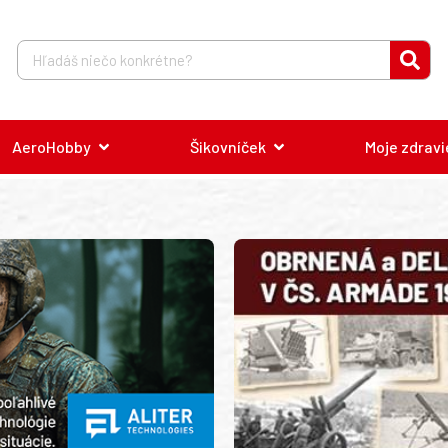
AeroHobby
Šikovníček
Moje zdravi