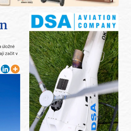
an
a úložné
í začít v