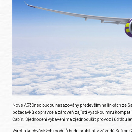
Nové A330neo budou nasazovány především na linkách ze Saú
požadavků dopravce a zároveň zajistí vysokou míru kompatibili
Cabin. Sjednocení vybavení má zjednodušit provoz i údržbu le
Výroba kuchyňských modulů bude probíhat v závodě Safran Ca