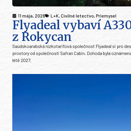
11 mája, 2026
L+K
,
Civilné letectvo
,
Priemysel
Flyadeal vybaví A3
z Rokycan
Saúdskoarabská nízkotarifová společnost Flyadeal si pro de
prostory od společnosti Safran Cabin. Dohoda byla oznámena 
létě 2027.