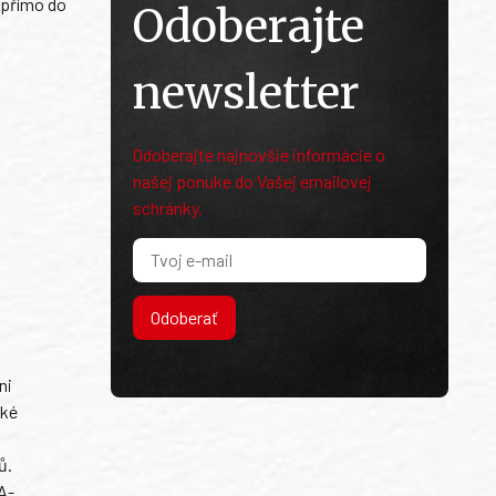
í přímo do
Odoberajte
newsletter
Odoberajte najnovšie informácie o
našej ponuke do Vašej emailovej
schránky.
Odoberať
ni
ské
ů.
A-