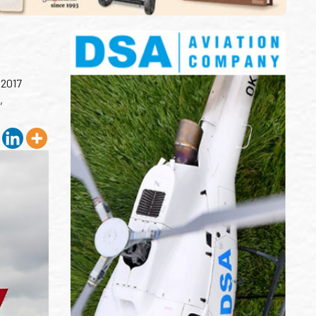
í 2017
,