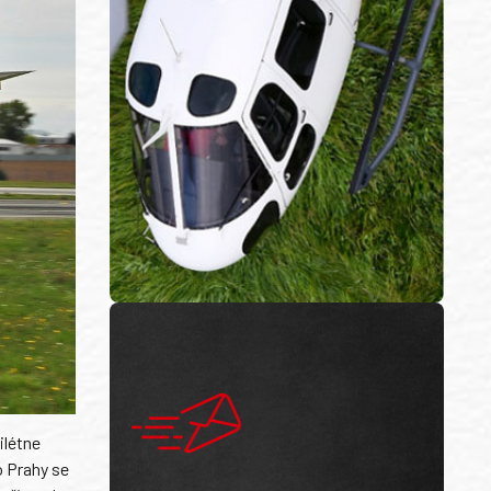
ilétne
o Prahy se