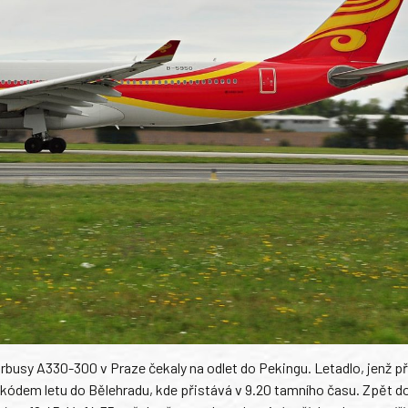
Airbusy A330-300 v Praze čekaly na odlet do Pekingu. Letadlo, jenž př
m kódem letu do Bělehradu, kde přistává v 9.20 tamního času. Zpět d