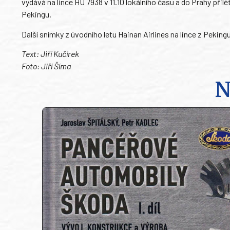
vydává na lince HU 7938 v 11.10 lokálního času a do Prahy přil
Pekingu.
Další snímky z úvodního letu Hainan Airlines na lince z Peking
Text: Jiří Kučírek
Foto: Jiří Šíma
N