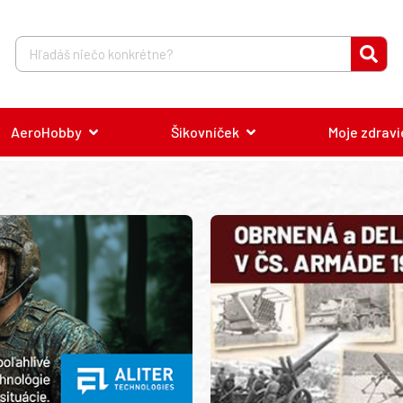
AeroHobby
Šikovníček
Moje zdravi