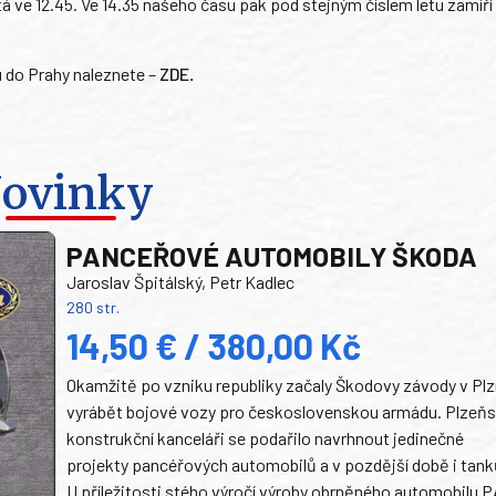
étá ve 12.45. Ve 14.35 našeho času pak pod stejným číslem letu zamíř
u do Prahy naleznete –
ZDE
.
ovinky
PANCEŘOVÉ AUTOMOBILY ŠKODA
Jaroslav Špitálský, Petr Kadlec
280 str.
14,50 € / 380,00 Kč
Okamžitě po vzniku republiky začaly Škodovy závody v Plz
vyrábět bojové vozy pro československou armádu. Plzeň
konstrukční kanceláři se podařilo navrhnout jedinečné
projekty pancéřových automobilů a v pozdější době i tank
U příležitosti stého výročí výroby obrněného automobilu P