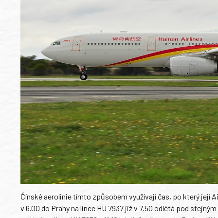
Čínské aerolinie tímto způsobem využívají čas, po který její 
v 6.00 do Prahy na lince HU 7937 již v 7.50 odlétá pod stejný