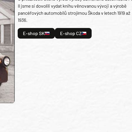
II jsme si dovolili vydat knihu věnovanou vývoji a výrobě
pancéřových automobilů strojírnou Škoda v letech 1919 až
1936.
E-shop SK
E-shop CZ