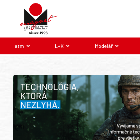
atm
L+K
Modelář