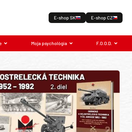
E-shop SK
E-shop CZ
e
Moja psychológia
F.O.O.D.