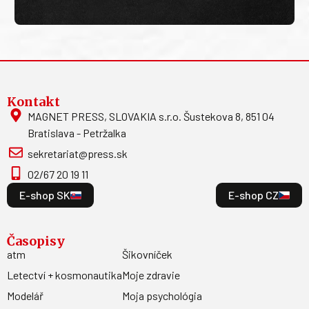
Kontakt
MAGNET PRESS, SLOVAKIA s.r.o. Šustekova 8, 851 04
Bratislava - Petržalka
sekretariat@press.sk
02/67 20 19 11
E-shop SK
E-shop CZ
Časopisy
atm
Šikovníček
Letectví + kosmonautika
Moje zdravie
Modelář
Moja psychológia