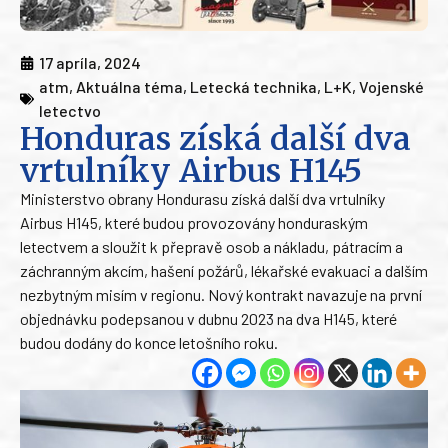
17 apríla, 2024
atm
,
Aktuálna téma
,
Letecká technika
,
L+K
,
Vojenské
letectvo
Honduras získá další dva
vrtulníky Airbus H145
Ministerstvo obrany Hondurasu získá další dva vrtulníky
Airbus H145, které budou provozovány honduraským
letectvem a sloužit k přepravě osob a nákladu, pátracím a
záchranným akcím, hašení požárů, lékařské evakuaci a dalším
nezbytným misím v regionu. Nový kontrakt navazuje na první
objednávku podepsanou v dubnu 2023 na dva H145, které
budou dodány do konce letošního roku.