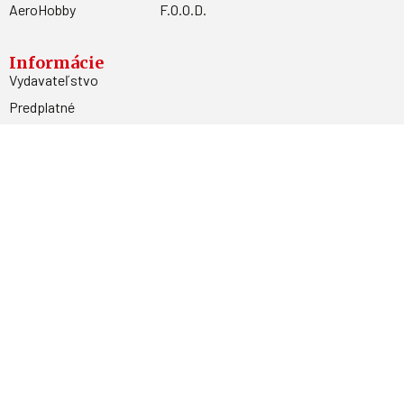
AeroHobby
F.O.O.D.
Informácie
Vydavateľstvo
Predplatné
Archív
Inzercia
GDPR
Kontakty
Facebook