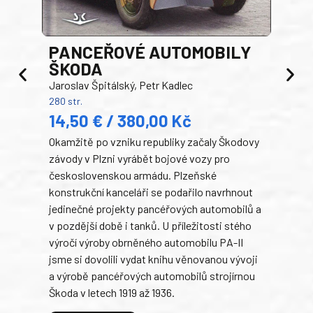
PANCEŘOVÉ AUTOMOBILY
ŠKODA
TA
Jaroslav Špitálský, Petr Kadlec
Ben
280 str.
352 s
14,50 € / 380,00 Kč
22
Okamžitě po vzniku republiky začaly Škodovy
Tank
závody v Plzni vyrábět bojové vozy pro
býva
československou armádu. Plzeňské
Rusk
konstrukční kanceláři se podařilo navrhnout
armá
jedinečné projekty pancéřových automobilů a
stře
v pozdější době i tanků. U příležitosti stého
při 
výročí výroby obrněného automobilu PA-II
blíz
jsme si dovolili vydat knihu věnovanou vývoji
tank
a výrobě pancéřových automobilů strojírnou
v lé
Škoda v letech 1919 až 1936.
tak 
hrdi