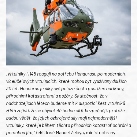
„Vrtulníky H145 reagují na potřebu Hondurasu po moderních,
víceúčelových vrtulnících, které mohou být využívány dalších
30 let. Honduras je díky své poloze často postižen hurikány,
přírodními katastrofami a požáry. Skutečnost, že v
nadcházejících létech budeme mít k dispozici šest vrtulníků
H145 zajistí, že se obyvatelé budou cítit bezpečněji, protože
budou vědět, že jejich ozbrojené síly mají nejmodernější
vrtulníky, které je během těchto přírodních katastrof ochrání a
pomohou jim,“
řekl José Manuel Zelaya, ministr obrany