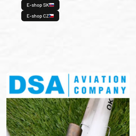
E-shop SK
je: 
odeh
E-shop CZ
bitv
E
E