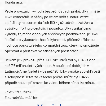
Hondurasu.
Vedle provozních výhod a bezpečnostních prvků, díky nimž je
H145 komerčně úspěšný po celém světě, nabízí verze
s pětilistým rotorem dalších 150 kg užitečného zatížení a
vyšší komfort pro cestující i posádku. Díky vynikajícímu
výkonu, zejména v horkých a vysokých podmínkách, je H145
ideální pro vykonávání hasičských misí, přičemž přidanou
hodnotu poskytuje jeho kompaktní trup, který mu umožňuje
operovat a přistávat ve stísněných prostorách.
Celkem je v provozu přes 1600 vrtulníků rodiny H145 s více
než 7,5 milionu letových hodin. V současné době jich v
Latinské Americe létá více než 120. Díky vysoké spolehlivosti
a schopnosti létat za každého počasí může být H145 v
případě nouze připraven ke vzletu během několika minut.
Text: Jiří Kučírek
Ilustrační foto: Airbus