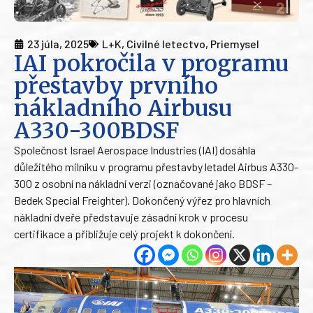
23 júla, 2025
L+K
,
Civilné letectvo
,
Priemysel
IAI pokročila v programu
přestavby prvního
nákladního Airbusu
A330-300BDSF
Společnost Israel Aerospace Industries (IAI) dosáhla
důležitého milníku v programu přestavby letadel Airbus A330-
300 z osobní na nákladní verzi (označované jako BDSF –
Bedek Special Freighter). Dokončený výřez pro hlavních
nákladní dveře představuje zásadní krok v procesu
certifikace a přibližuje celý projekt k dokončení.