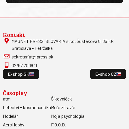
Kontakt
MAGNET PRESS, SLOVAKIA s.r.o. Šustekova 8, 851 04
Bratislava - Petržalka
sekretariat@press.sk
02/67 20 19 11
E-shop SK
E-shop CZ
Časopisy
atm
Šikovníček
Letectví + kosmonautika
Moje zdravie
Modelář
Moja psychológia
AeroHobby
F.O.O.D.