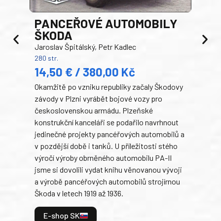
PANCEŘOVÉ AUTOMOBILY
ŠKODA
TA
Jaroslav Špitálský, Petr Kadlec
Ben
280 str.
352 s
14,50 € / 380,00 Kč
22
Okamžitě po vzniku republiky začaly Škodovy
Tank
závody v Plzni vyrábět bojové vozy pro
býva
československou armádu. Plzeňské
Rusk
konstrukční kanceláři se podařilo navrhnout
armá
jedinečné projekty pancéřových automobilů a
stře
v pozdější době i tanků. U příležitosti stého
při 
výročí výroby obrněného automobilu PA-II
blíz
jsme si dovolili vydat knihu věnovanou vývoji
tank
a výrobě pancéřových automobilů strojírnou
v lé
Škoda v letech 1919 až 1936.
tak 
hrdi
E-shop SK
je: 