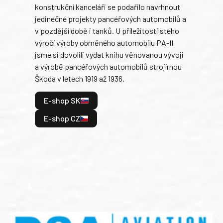
konstrukční kanceláři se podařilo navrhnout
armá
jedinečné projekty pancéřových automobilů a
stře
v pozdější době i tanků. U příležitosti stého
při 
výročí výroby obrněného automobilu PA-II
blíz
jsme si dovolili vydat knihu věnovanou vývoji
tank
a výrobě pancéřových automobilů strojírnou
v lé
Škoda v letech 1919 až 1936.
tak 
hrdi
E-shop SK
je: 
odeh
E-shop CZ
bitv
E
E