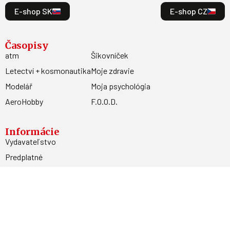
E-shop SK
E-shop CZ
Časopisy
atm
Šikovníček
Letectví + kosmonautika
Moje zdravie
Modelář
Moja psychológia
AeroHobby
F.O.O.D.
Informácie
Vydavateľstvo
Predplatné
Archív
Inzercia
GDPR
Kontakty