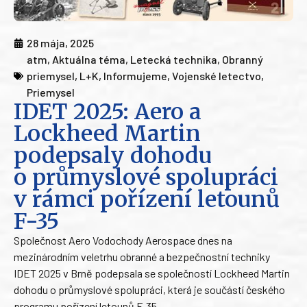
28 mája, 2025
atm
,
Aktuálna téma
,
Letecká technika
,
Obranný
priemysel
,
L+K
,
Informujeme
,
Vojenské letectvo
,
Priemysel
IDET 2025: Aero a
Lockheed Martin
podepsaly dohodu
o průmyslové spolupráci
v rámci pořízení letounů
F-35
Společnost Aero Vodochody Aerospace dnes na
mezinárodním veletrhu obranné a bezpečnostní techniky
IDET 2025 v Brně podepsala se společností Lockheed Martin
dohodu o průmyslové spolupráci, která je součástí českého
programu pořízení letounů F-35.