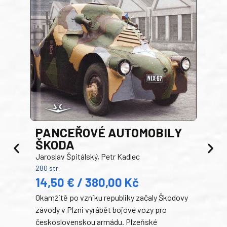
PANCEŘOVÉ AUTOMOBILY
ŠKODA
TA
Jaroslav Špitálský, Petr Kadlec
Ben
280 str.
352 s
14,50 € / 380,00 Kč
22
Okamžitě po vzniku republiky začaly Škodovy
Tank
závody v Plzni vyrábět bojové vozy pro
býva
československou armádu. Plzeňské
Rusk