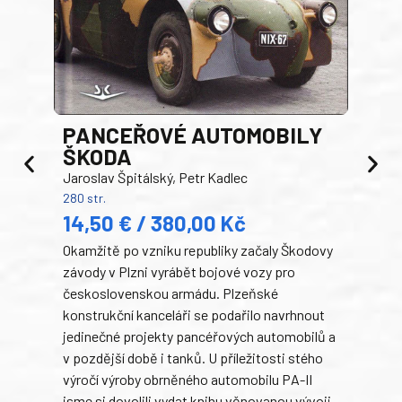
PANCEŘOVÉ AUTOMOBILY
ŠKODA
TA
Jaroslav Špitálský, Petr Kadlec
Ben
280 str.
352 s
14,50 € / 380,00 Kč
22
Okamžitě po vzniku republiky začaly Škodovy
Tank
závody v Plzni vyrábět bojové vozy pro
býva
československou armádu. Plzeňské
Rusk
konstrukční kanceláři se podařilo navrhnout
armá
jedinečné projekty pancéřových automobilů a
stře
v pozdější době i tanků. U příležitosti stého
při 
výročí výroby obrněného automobilu PA-II
blíz
jsme si dovolili vydat knihu věnovanou vývoji