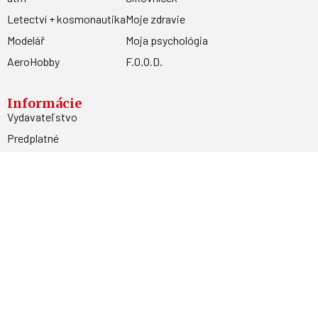
Letectví + kosmonautika
Moje zdravie
Modelář
Moja psychológia
AeroHobby
F.O.O.D.
Informácie
Vydavateľstvo
Predplatné
Archív
Inzercia
GDPR
Kontakty