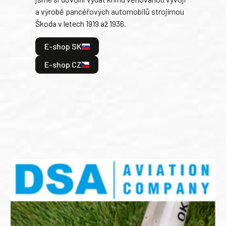
tank
a výrobě pancéřových automobilů strojírnou
v lé
Škoda v letech 1919 až 1936.
tak 
hrdi
E-shop SK
je: 
odeh
E-shop CZ
bitv
E
E