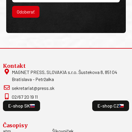
Odoberať
Kontakt
MAGNET PRESS, SLOVAKIA s.r.o. Šustekova 8, 851 04
Bratislava - Petržalka
sekretariat@press.sk
02/67 20 19 11
E-shop SK
E-shop CZ
Časopisy
atm
Šikovníček