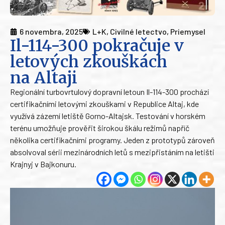
6 novembra, 2025
L+K
,
Civilné letectvo
,
Priemysel
Il-114-300 pokračuje v
letových zkouškách
na Altaji
Regionální turbovrtulový dopravní letoun Il-114-300 prochází
certifikačními letovými zkouškami v Republice Altaj, kde
využívá zázemí letiště Gorno-Altajsk. Testování v horském
terénu umožňuje prověřit širokou škálu režimů napříč
několika certifikačními programy. Jeden z prototypů zároveň
absolvoval sérii mezinárodních letů s mezipřistáním na letišti
Krajnyj v Bajkonuru.