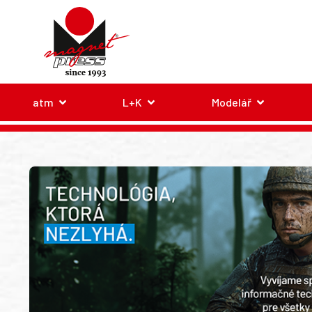
atm
L+K
Modelář