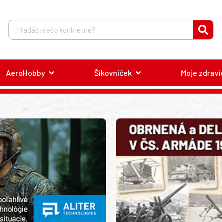
AeroHobby
Šikovníček
Moje zdravi