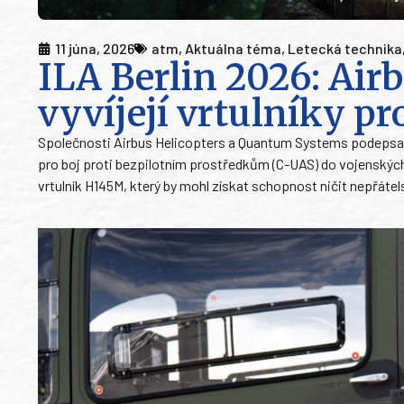
11 júna, 2026
atm
,
Aktuálna téma
,
Letecká technika
ILA Berlin 2026: Ai
vyvíjejí vrtulníky p
Společnosti Airbus Helicopters a Quantum Systems podepsaly 
pro boj proti bezpilotním prostředkům (C-UAS) do vojenských
vrtulník H145M, který by mohl získat schopnost ničit nepřát