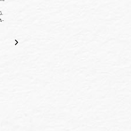
ů.
A-