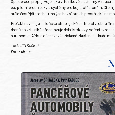
Spolupráce propojí vojenské vrtulníkové platformy Airbusu 
bezpilotní prostředky a systémy pro boj proti dronům. Cílem j
stále častější hrozbou malých bezpilotních prostředků na mo
Projekt navazuje na loňské strategické partnerství obou fir
dronů do vrtulníků představuje další krok k vytvoření evrops
autonomie. Airbus očekává, že získané zkušenosti bude možné
Text: Jiří Kučírek
Foto: Airbus
N