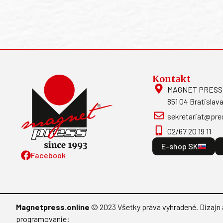
Kontakt
MAGNET PRESS, S
851 04 Bratislava
sekretariat@pre
02/67 20 19 11
E-shop SK
Facebook
Magnetpress.online
© 2023 Všetky práva vyhradené. Dizajn 
programovanie: