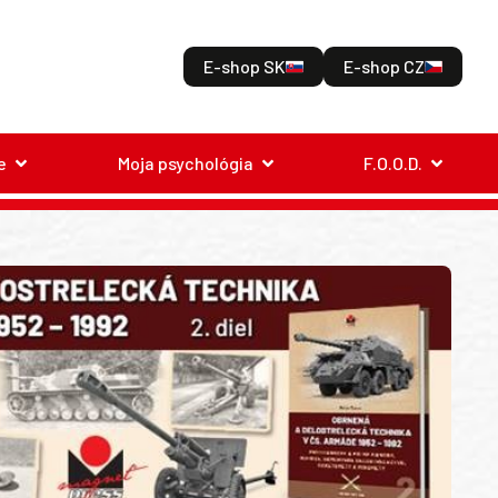
E-shop SK
E-shop CZ
e
Moja psychológia
F.O.O.D.