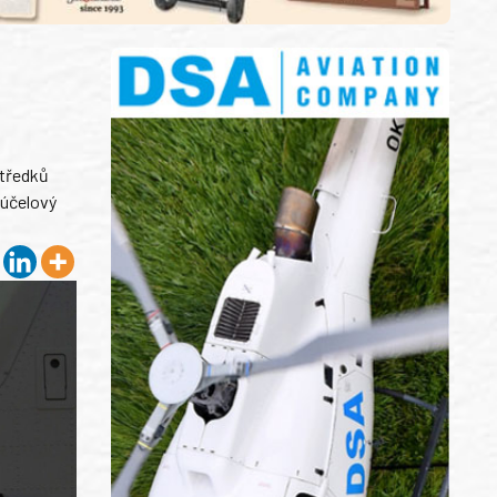
středků
eúčelový