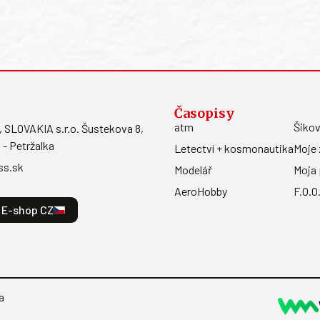
Časopisy
atm
Šikov
LOVAKIA s.r.o. Šustekova 8,
 - Petržalka
Letectví + kosmonautika
Moje 
ss.sk
Modelář
Moja 
AeroHobby
F.O.O
E-shop CZ
a