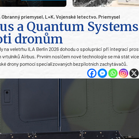
,
Obranný priemysel
,
L+K
,
Vojenské letectvo
,
Priemysel
rbus a Quantum Systems
roti dronům
na veletrhu ILA Berlin 2026 dohodu o spolupráci při integraci pro
 vrtulníků Airbus. Prvním nosičem nové technologie se má stát víc
elské drony pomocí specializovaných bezpilotních zachytávačů.