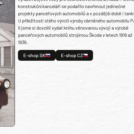
konstrukční kanceláři se podařilo navrhnout jedinečné
projekty pancéřových automobilů a v pozdější době i tank
U příležitosti stého výročí výroby obrněného automobilu P
II jsme si dovolili vydat knihu věnovanou vývoji a výrobě
pancéřových automobilů strojírnou Škoda v letech 1919 až
1936.
E-shop SK
E-shop CZ