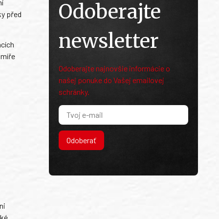
ní
Odoberajte
ky před
newsletter
acích
 míře
Odoberajte najnovšie informácie o
našej ponuke do Vašej emailovej
schránky.
Odoberať
ni
ské