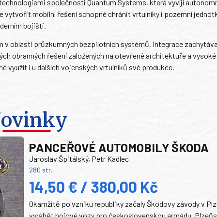
s technologiemi společnosti Quantum Systems, která vyvíjí autonom
e vytvořit mobilní řešení schopné chránit vrtulníky i pozemní jednot
derním bojišti.
em v oblasti průzkumných bezpilotních systémů. Integrace zachytáv
kých obranných řešení založených na otevřené architektuře a vysoké
 využít i u dalších vojenských vrtulníků své produkce.
ovinky
PANCEŘOVÉ AUTOMOBILY ŠKODA
Jaroslav Špitálský, Petr Kadlec
280 str.
14,50 € / 380,00 Kč
Okamžitě po vzniku republiky začaly Škodovy závody v Plz
vyrábět bojové vozy pro československou armádu. Plzeň