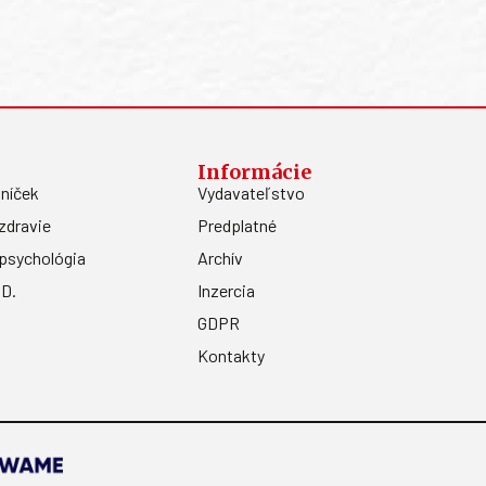
Informácie
níček
Vydavateľstvo
zdravie
Predplatné
psychológia
Archív
.D.
Inzercia
GDPR
Kontakty