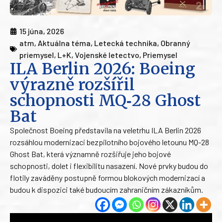
15 júna, 2026
atm
,
Aktuálna téma
,
Letecká technika
,
Obranný
priemysel
,
L+K
,
Vojenské letectvo
,
Priemysel
ILA Berlin 2026: Boeing
výrazně rozšířil
schopnosti MQ‑28 Ghost
Bat
Společnost Boeing představila na veletrhu ILA Berlin 2026
rozsáhlou modernizaci bezpilotního bojového letounu MQ-28
Ghost Bat, která významně rozšiřuje jeho bojové
schopnosti, dolet i flexibilitu nasazení. Nové prvky budou do
flotily zaváděny postupně formou blokových modernizací a
budou k dispozici také budoucím zahraničním zákazníkům.