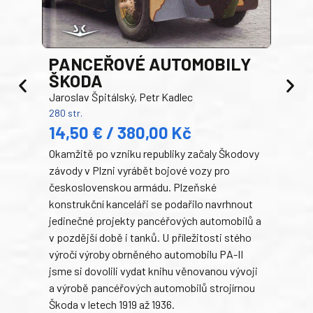
PANCEŘOVÉ AUTOMOBILY
ŠKODA
TA
Jaroslav Špitálský, Petr Kadlec
Ben
280 str.
352 s
14,50 € / 380,00 Kč
22
Okamžitě po vzniku republiky začaly Škodovy
Tank
závody v Plzni vyrábět bojové vozy pro
býva
československou armádu. Plzeňské
Rusk
konstrukční kanceláři se podařilo navrhnout
armá
jedinečné projekty pancéřových automobilů a
stře
v pozdější době i tanků. U příležitosti stého
při 
výročí výroby obrněného automobilu PA-II
blíz
jsme si dovolili vydat knihu věnovanou vývoji
tank
a výrobě pancéřových automobilů strojírnou
v lé
Škoda v letech 1919 až 1936.
tak 