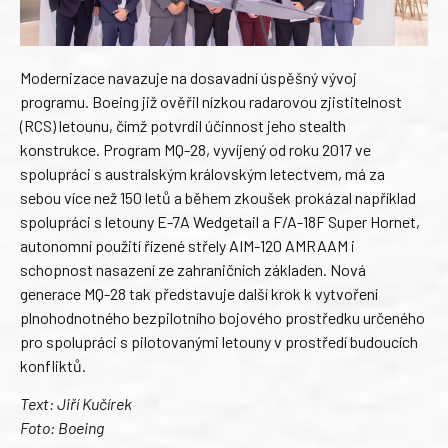
Modernizace navazuje na dosavadní úspěšný vývoj
programu. Boeing již ověřil nízkou radarovou zjistitelnost
(RCS) letounu, čímž potvrdil účinnost jeho stealth
konstrukce. Program MQ-28, vyvíjený od roku 2017 ve
spolupráci s australským královským letectvem, má za
sebou více než 150 letů a během zkoušek prokázal například
spolupráci s letouny E-7A Wedgetail a F/A-18F Super Hornet,
autonomní použití řízené střely AIM-120 AMRAAM i
schopnost nasazení ze zahraničních základen. Nová
generace MQ-28 tak představuje další krok k vytvoření
plnohodnotného bezpilotního bojového prostředku určeného
pro spolupráci s pilotovanými letouny v prostředí budoucích
konfliktů.
Text: Jiří Kučírek
Foto: Boeing