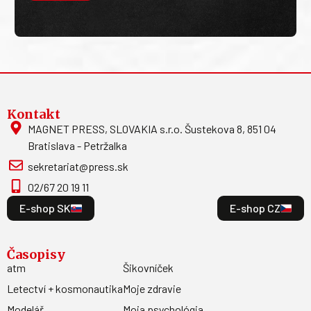
Kontakt
MAGNET PRESS, SLOVAKIA s.r.o. Šustekova 8, 851 04
Bratislava - Petržalka
sekretariat@press.sk
02/67 20 19 11
E-shop SK
E-shop CZ
Časopisy
atm
Šikovníček
Letectví + kosmonautika
Moje zdravie
Modelář
Moja psychológia