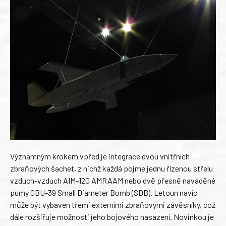
Významným krokem vpřed je integrace dvou vnitřních
zbraňových šachet, z nichž každá pojme jednu řízenou střelu
vzduch-vzduch AIM-120 AMRAAM nebo dvě přesně naváděné
pumy GBU-39 Small Diameter Bomb (SDB). Letoun navíc
může být vybaven třemi externími zbraňovými závěsníky, což
dále rozšiřuje možnosti jeho bojového nasazení. Novinkou je