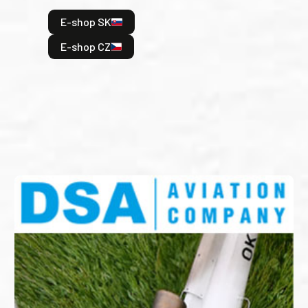
hrdi
E-shop SK
je: 
odeh
E-shop CZ
bitv
E
E