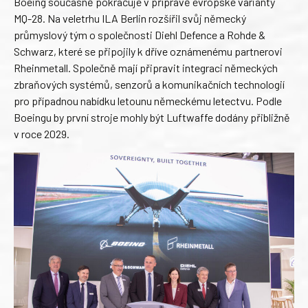
Boeing současně pokračuje v přípravě evropské varianty
MQ-28. Na veletrhu ILA Berlin rozšířil svůj německý
průmyslový tým o společnosti Diehl Defence a Rohde &
Schwarz, které se připojily k dříve oznámenému partnerovi
Rheinmetall. Společně mají připravit integraci německých
zbraňových systémů, senzorů a komunikačních technologií
pro případnou nabídku letounu německému letectvu. Podle
Boeingu by první stroje mohly být Luftwaffe dodány přibližně
v roce 2029.