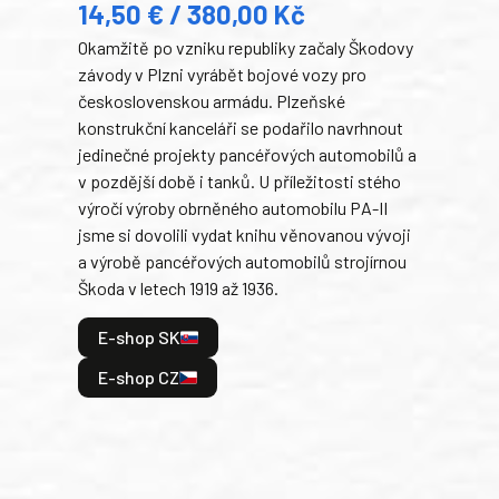
14,50 € / 380,00 Kč
22
Okamžitě po vzniku republiky začaly Škodovy
Tank
závody v Plzni vyrábět bojové vozy pro
býva
československou armádu. Plzeňské
Rusk
konstrukční kanceláři se podařilo navrhnout
armá
jedinečné projekty pancéřových automobilů a
stře
v pozdější době i tanků. U příležitosti stého
při 
výročí výroby obrněného automobilu PA-II
blíz
jsme si dovolili vydat knihu věnovanou vývoji
tank
a výrobě pancéřových automobilů strojírnou
v lé
Škoda v letech 1919 až 1936.
tak 
hrdi
E-shop SK
je: 
odeh
E-shop CZ
bitv
E
E