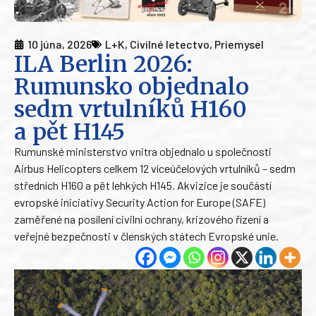
10 júna, 2026
L+K
,
Civilné letectvo
,
Priemysel
ILA Berlin 2026:
Rumunsko objednalo
sedm vrtulníků H160
a pět H145
Rumunské ministerstvo vnitra objednalo u společnosti
Airbus Helicopters celkem 12 víceúčelových vrtulníků – sedm
středních H160 a pět lehkých H145. Akvizice je součástí
evropské iniciativy Security Action for Europe (SAFE)
zaměřené na posílení civilní ochrany, krizového řízení a
veřejné bezpečnosti v členských státech Evropské unie.