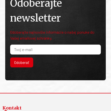
Odoberajte
newsletter
Odoberajte najnovšie informácie o našej ponuke do
Vašej emailovej schránky.
Odoberať
Kontakt