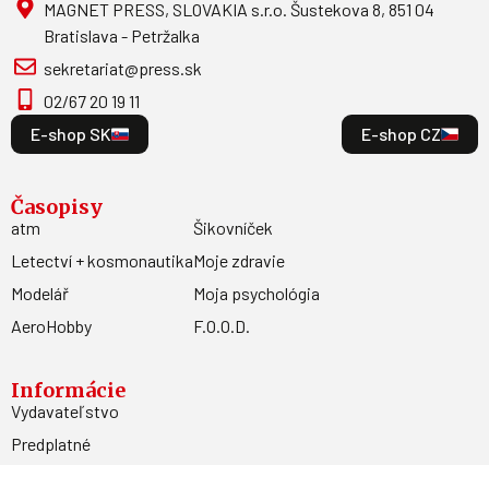
MAGNET PRESS, SLOVAKIA s.r.o. Šustekova 8, 851 04
Bratislava - Petržalka
sekretariat@press.sk
02/67 20 19 11
E-shop SK
E-shop CZ
Časopisy
atm
Šikovníček
Letectví + kosmonautika
Moje zdravie
Modelář
Moja psychológia
AeroHobby
F.O.O.D.
Informácie
Vydavateľstvo
Predplatné
Archív