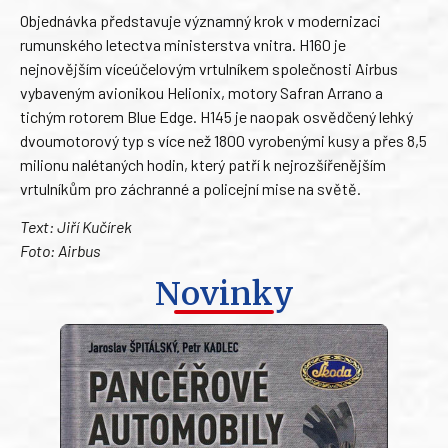
Objednávka představuje významný krok v modernizaci
rumunského letectva ministerstva vnitra. H160 je
nejnovějším víceúčelovým vrtulníkem společnosti Airbus
vybaveným avionikou Helionix, motory Safran Arrano a
tichým rotorem Blue Edge. H145 je naopak osvědčený lehký
dvoumotorový typ s více než 1800 vyrobenými kusy a přes 8,5
milionu nalétaných hodin, který patří k nejrozšířenějším
vrtulníkům pro záchranné a policejní mise na světě.
Text: Jiří Kučírek
Foto: Airbus
Novinky