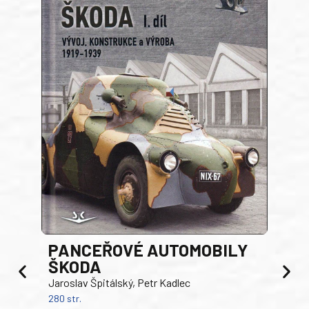
PANCEŘOVÉ AUTOMOBILY
ŠKODA
TA
Jaroslav Špitálský, Petr Kadlec
Ben
280 str.
352 s