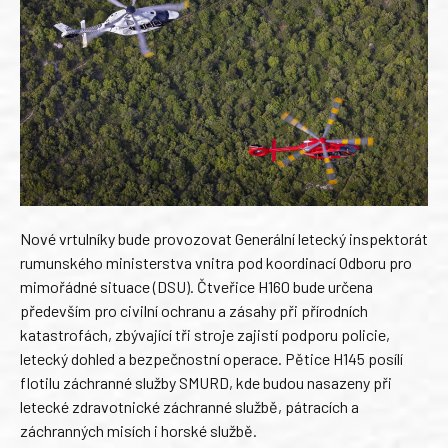
Nové vrtulníky bude provozovat Generální letecký inspektorát
rumunského ministerstva vnitra pod koordinací Odboru pro
mimořádné situace (DSU). Čtveřice H160 bude určena
především pro civilní ochranu a zásahy při přírodních
katastrofách, zbývající tři stroje zajistí podporu policie,
letecký dohled a bezpečnostní operace. Pětice H145 posílí
flotilu záchranné služby SMURD, kde budou nasazeny při
letecké zdravotnické záchranné službě, pátracích a
záchranných misích i horské službě.