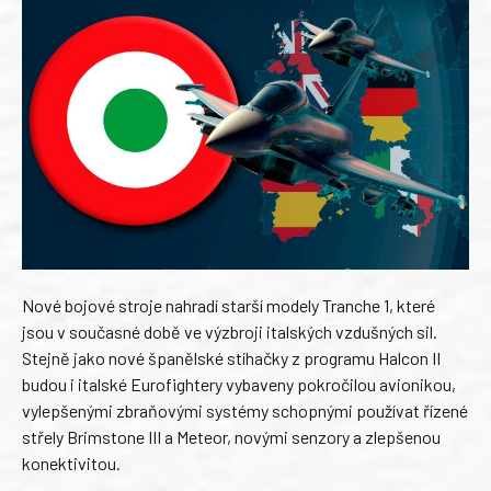
Nové bojové stroje nahradí starší modely Tranche 1, které
jsou v současné době ve výzbroji italských vzdušných sil.
Stejně jako nové španělské stíhačky z programu Halcon II
budou i italské Eurofightery vybaveny pokročilou avionikou,
vylepšenými zbraňovými systémy schopnými používat řízené
střely Brimstone III a Meteor, novými senzory a zlepšenou
konektivitou.