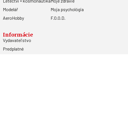
Letectví + kosmonautika
Moje zdravie
Modelář
Moja psychológia
AeroHobby
F.O.O.D.
Informácie
Vydavateľstvo
Predplatné
Archív
Inzercia
GDPR
Kontakty