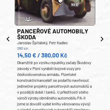
PANCEŘOVÉ AUTOMOBILY
ŠKODA
TA
Jaroslav Špitálský, Petr Kadlec
Ben
280 str.
352 s
14,50 € / 380,00 Kč
22
Okamžitě po vzniku republiky začaly Škodovy
Tank
závody v Plzni vyrábět bojové vozy pro
býva
československou armádu. Plzeňské
Rusk
konstrukční kanceláři se podařilo navrhnout
armá
jedinečné projekty pancéřových automobilů a
stře
v pozdější době i tanků. U příležitosti stého
při 
výročí výroby obrněného automobilu PA-II
blíz
jsme si dovolili vydat knihu věnovanou vývoji
tank
a výrobě pancéřových automobilů strojírnou