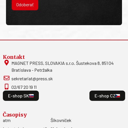
Odoberať
Kontakt
MAGNET PRESS, SLOVAKIA s.r.o. Šustekova 8, 851 04
Bratislava - Petržalka
sekretariat@press.sk
02/67 20 19 11
E-shop SK
E-shop CZ
Časopisy
atm
Šikovníček