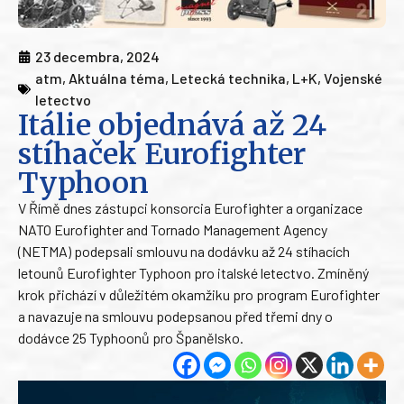
23 decembra, 2024
atm
,
Aktuálna téma
,
Letecká technika
,
L+K
,
Vojenské
letectvo
Itálie objednává až 24
stíhaček Eurofighter
Typhoon
V Římě dnes zástupci konsorcia Eurofighter a organizace
NATO Eurofighter and Tornado Management Agency
(NETMA) podepsali smlouvu na dodávku až 24 stíhacích
letounů Eurofighter Typhoon pro italské letectvo. Zmíněný
krok přichází v důležitém okamžiku pro program Eurofighter
a navazuje na smlouvu podepsanou před třemi dny o
dodávce 25 Typhoonů pro Španělsko.