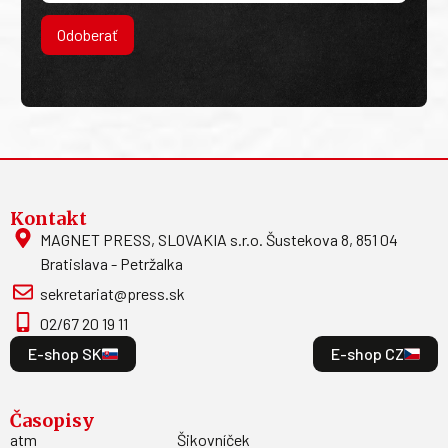
Odoberať
Kontakt
MAGNET PRESS, SLOVAKIA s.r.o. Šustekova 8, 851 04
Bratislava - Petržalka
sekretariat@press.sk
02/67 20 19 11
E-shop SK
E-shop CZ
Časopisy
atm
Šikovníček