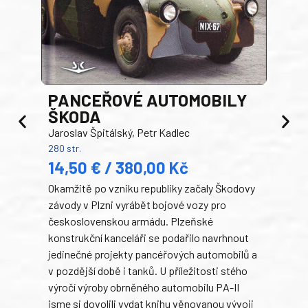
PANCEŘOVÉ AUTOMOBILY
ŠKODA
TA
Jaroslav Špitálský, Petr Kadlec
Ben
280 str.
352 s
14,50 € / 380,00 Kč
22
Okamžitě po vzniku republiky začaly Škodovy
Tank
závody v Plzni vyrábět bojové vozy pro
býva
československou armádu. Plzeňské
Rusk
konstrukční kanceláři se podařilo navrhnout
armá
jedinečné projekty pancéřových automobilů a
stře
v pozdější době i tanků. U příležitosti stého
při 
výročí výroby obrněného automobilu PA-II
blíz
jsme si dovolili vydat knihu věnovanou vývoji
tank