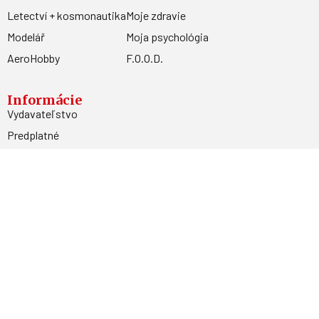
Letectví + kosmonautika
Moje zdravie
Modelář
Moja psychológia
AeroHobby
F.O.O.D.
Informácie
Vydavateľstvo
Predplatné
Archív
Inzercia
GDPR
Kontakty