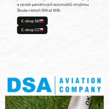
a výrobě pancéřových automobilů strojírnou
v lé
Škoda v letech 1919 až 1936.
tak 
hrdi
E-shop SK
je: 
odeh
E-shop CZ
bitv
E
E