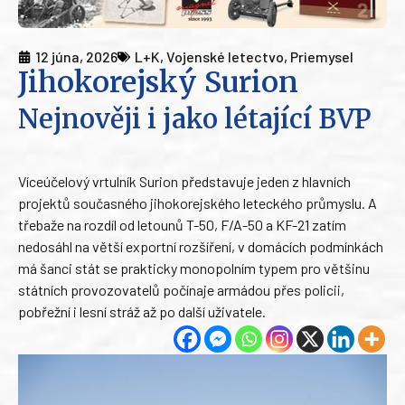
12 júna, 2026
L+K
,
Vojenské letectvo
,
Priemysel
Jihokorejský Surion
Nejnověji i jako létající BVP
Víceúčelový vrtulník Surion představuje jeden z hlavních
projektů současného jihokorejského leteckého průmyslu. A
třebaže na rozdíl od letounů T-50, F/A-50 a KF-21 zatím
nedosáhl na větší exportní rozšíření, v domácích podmínkách
má šanci stát se prakticky monopolním typem pro většinu
státních provozovatelů počínaje armádou přes policii,
pobřežní i lesní stráž až po další uživatele.