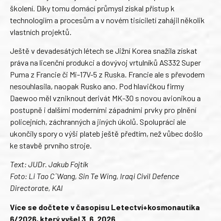
školení. Díky tomu domácí průmysl získal přístup k
technologiím a procesům a v novém tisíciletí zahájil několik
vlastních projektů.
Ještě v devadesátých létech se Jižní Korea snažila získat
práva na licenční produkci a dovývoj vrtulníků AS332 Super
Puma z Francie či Mi-17V-5 z Ruska. Francie ale s převodem
nesouhlasila, naopak Rusko ano. Pod hlavičkou firmy
Daewoo měl vzniknout derivát MK-30 s novou avionikou a
postupně i dalšími moderními západními prvky pro plnění
policejních, záchranných a jiných úkolů. Spolupráci ale
ukončily spory o výši plateb ještě předtím, než vůbec došlo
ke stavbě prvního stroje.
Text: JUDr. Jakub Fojtík
Foto: Li Tao CˈWang, Sin Te Wing, Iraqi Civil Defence
Directorate, KAI
Více se dočtete v časopisu Letectví+kosmonautika
6/2026, který vyšel 3. 6. 2026.