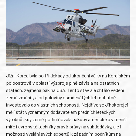
Jižní Korea byla po tři dekády od ukončení války na Korejském
poloostrově v oblasti výzbroje plně závislá na ostatních
státech, zejména pak na USA. Tento stav ale chtělo vedení
země změnit, a od poloviny osmdesátých let mohutně
investovalo do vlastních schopností. Nejdříve se Jihokorejci
měli stát významným dodavatelem předních leteckých
výrobců, kdy země podmiňovala nákupy americké a v menší
míře i evropské techniky právě právy na subdodávky, ale i
možností vyslání svých expertů k západním podnikům na