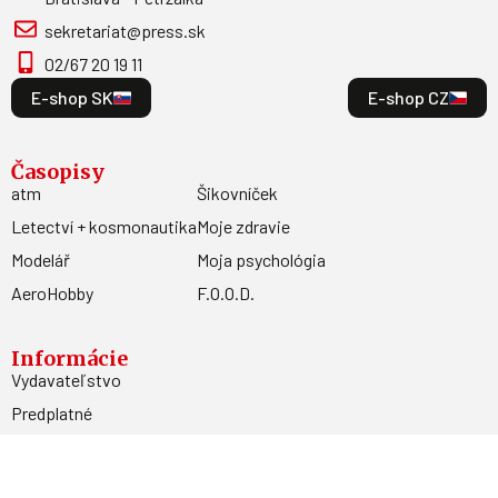
sekretariat@press.sk
02/67 20 19 11
E-shop SK
E-shop CZ
Časopisy
atm
Šikovníček
Letectví + kosmonautika
Moje zdravie
Modelář
Moja psychológia
AeroHobby
F.O.O.D.
Informácie
Vydavateľstvo
Predplatné
Archív
Inzercia