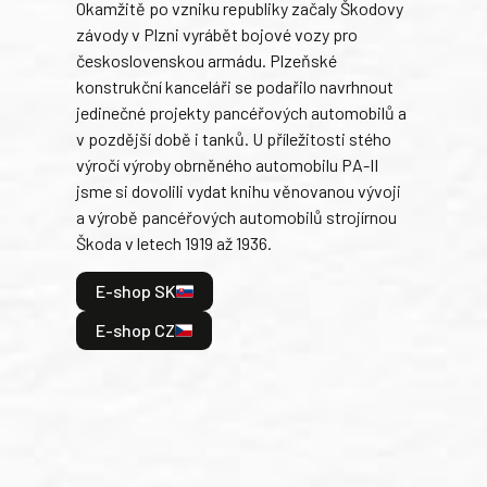
Okamžitě po vzniku republiky začaly Škodovy
Tank
závody v Plzni vyrábět bojové vozy pro
býva
československou armádu. Plzeňské
Rusk
konstrukční kanceláři se podařilo navrhnout
armá
jedinečné projekty pancéřových automobilů a
stře
v pozdější době i tanků. U příležitosti stého
při 
výročí výroby obrněného automobilu PA-II
blíz
jsme si dovolili vydat knihu věnovanou vývoji
tank
a výrobě pancéřových automobilů strojírnou
v lé
Škoda v letech 1919 až 1936.
tak 
hrdi
E-shop SK
je: 
odeh
E-shop CZ
bitv
E
E