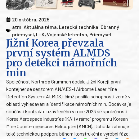
20 októbra, 2025
atm
,
Aktuálna téma
,
Letecká technika
,
Obranný
priemysel
,
L+K
,
Vojenské letectvo
,
Priemysel
Jižní Korea převzala
první systém ALMDS
pro detekci námořních
min
Společnost Northrop Grumman dodala Jižní Koreji první
kontejner se senzorem AN/AES-1 Airborne Laser Mine
Detection System (ALMDS), čímž posílila schopnosti země v
oblasti vyhledávání a identifikace námořních min. Dodávka je
součástí kontraktu uzavřeného v roce 2023 se společností
Korea Aerospace Industries (KAI) v rámci programu Korean
Mine Countermeasures Helicopter (KMCH). Dohoda zahrnuje
také technickou podporu během konstrukční a výrobní fáze.