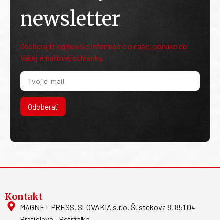
newsletter
Odoberajte najnovšie informácie o našej ponuke do
Vašej emailovej schránky.
Odoberať
Kontakt
MAGNET PRESS, SLOVAKIA s.r.o. Šustekova 8, 851 04
Bratislava - Petržalka