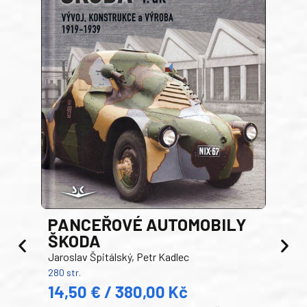
PANCEŘOVÉ AUTOMOBILY
ŠKODA
TA
Jaroslav Špitálský, Petr Kadlec
Ben
280 str.
352 s
14,50 € / 380,00 Kč
22