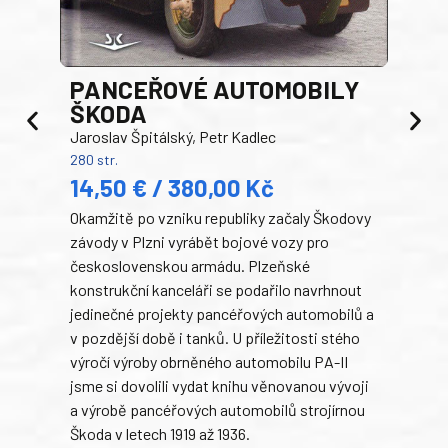
PANCEŘOVÉ AUTOMOBILY
ŠKODA
TA
Jaroslav Špitálský, Petr Kadlec
Ben
280 str.
352 s
14,50 € / 380,00 Kč
22
Okamžitě po vzniku republiky začaly Škodovy
Tank
závody v Plzni vyrábět bojové vozy pro
býva
československou armádu. Plzeňské
Rusk
konstrukční kanceláři se podařilo navrhnout
armá
jedinečné projekty pancéřových automobilů a
stře
v pozdější době i tanků. U příležitosti stého
při 
výročí výroby obrněného automobilu PA-II
blíz
jsme si dovolili vydat knihu věnovanou vývoji
tank
a výrobě pancéřových automobilů strojírnou
v lé
Škoda v letech 1919 až 1936.
tak 