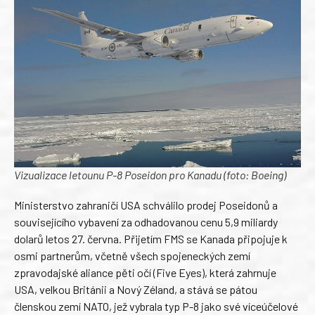
Vizualizace letounu P-8 Poseidon pro Kanadu (foto: Boeing)
Ministerstvo zahraničí USA schválilo prodej Poseidonů a
souvisejícího vybavení za odhadovanou cenu 5,9 miliardy
dolarů letos 27. června. Přijetím FMS se Kanada připojuje k
osmi partnerům, včetně všech spojeneckých zemí
zpravodajské aliance pěti očí (Five Eyes), která zahrnuje
USA, velkou Británii a Nový Zéland, a stává se pátou
členskou zemí NATO, jež vybrala typ P-8 jako své víceúčelové