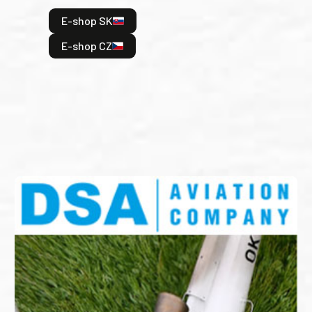
hrdi
E-shop SK
je: 
odeh
E-shop CZ
bitv
E
E