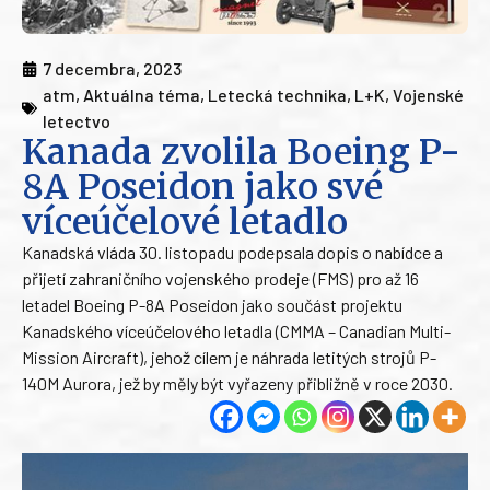
7 decembra, 2023
atm
,
Aktuálna téma
,
Letecká technika
,
L+K
,
Vojenské
letectvo
Kanada zvolila Boeing P-
8A Poseidon jako své
víceúčelové letadlo
Kanadská vláda 30. listopadu podepsala dopis o nabídce a
přijetí zahraničního vojenského prodeje (FMS) pro až 16
letadel Boeing P-8A Poseidon jako součást projektu
Kanadského víceúčelového letadla (CMMA – Canadian Multi-
Mission Aircraft), jehož cílem je náhrada letitých strojů P-
140M Aurora, jež by měly být vyřazeny přibližně v roce 2030.