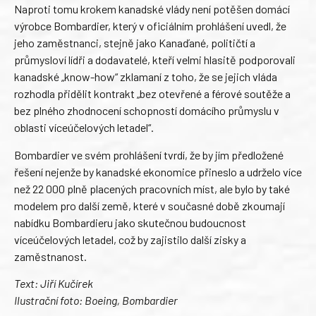
Naproti tomu krokem kanadské vlády není potěšen domácí
výrobce Bombardier, který v oficiálním prohlášení uvedl, že
jeho zaměstnanci, stejně jako Kanaďané, političtí a
průmysloví lídři a dodavatelé, kteří velmi hlasitě podporovali
kanadské „know-how“ zklamaní z toho, že se jejich vláda
rozhodla přidělit kontrakt „bez otevřené a férové soutěže a
bez plného zhodnocení schopností domácího průmyslu v
oblasti víceúčelových letadel“.
Bombardier ve svém prohlášení tvrdí, že by jím předložené
řešení nejenže by kanadské ekonomice přineslo a udrželo více
než 22 000 plně placených pracovních míst, ale bylo by také
modelem pro další země, které v současné době zkoumají
nabídku Bombardieru jako skutečnou budoucnost
víceúčelových letadel, což by zajistilo další zisky a
zaměstnanost.
Text: Jiří Kučírek
Ilustrační foto: Boeing, Bombardier