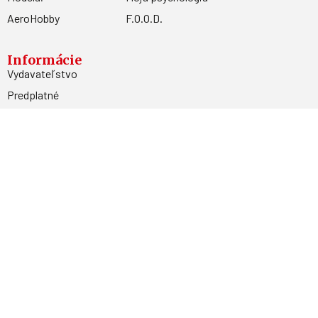
AeroHobby
F.O.O.D.
Informácie
Vydavateľstvo
Predplatné
Archív
Inzercia
GDPR
Kontakty
Facebook