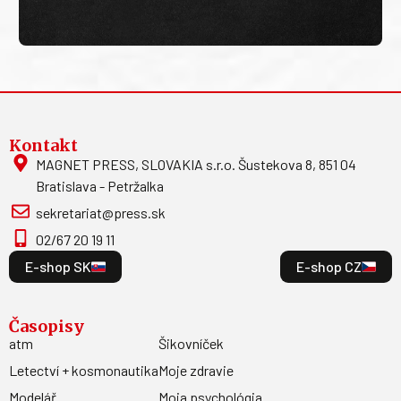
Kontakt
MAGNET PRESS, SLOVAKIA s.r.o. Šustekova 8, 851 04
Bratislava - Petržalka
sekretariat@press.sk
02/67 20 19 11
E-shop SK
E-shop CZ
Časopisy
atm
Šikovníček
Letectví + kosmonautika
Moje zdravie
Modelář
Moja psychológia