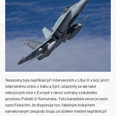
Nasazeny byly například při intervencích v Libyi či v boji proti
Islámskému státu v Iráku a Sýrii, účastnily se ale také
nebojových misí v Evropě v rámci ochrany vzdušného
prostoru Pobaltí či Rumunska. Tato kanadská verze je navíc
specifická tím, že disponuje tzv. falešným kokpitem
namalovaným zespodu trupu za účelem matení nepřátel při