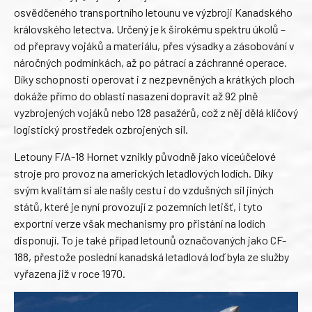
osvědčeného transportního letounu ve výzbroji Kanadského
královského letectva. Určený je k širokému spektru úkolů –
od přepravy vojáků a materiálu, přes výsadky a zásobování v
náročných podmínkách, až po pátrací a záchranné operace.
Díky schopnosti operovat i z nezpevněných a krátkých ploch
dokáže přímo do oblasti nasazení dopravit až 92 plně
vyzbrojených vojáků nebo 128 pasažérů, což z něj dělá klíčový
logistický prostředek ozbrojených sil.
Letouny F/A-18 Hornet vznikly původně jako víceúčelové
stroje pro provoz na amerických letadlových lodích. Díky
svým kvalitám si ale našly cestu i do vzdušných sil jiných
států, které je nyní provozují z pozemních letišť, i tyto
exportní verze však mechanismy pro přistání na lodích
disponují. To je také případ letounů označovaných jako CF-
188, přestože poslední kanadská letadlová loď byla ze služby
vyřazena již v roce 1970.