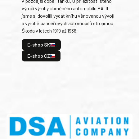
v pozdější době i tanků. U příležitosti stého
při 
výročí výroby obrněného automobilu PA-II
blíz
jsme si dovolili vydat knihu věnovanou vývoji
tank
a výrobě pancéřových automobilů strojírnou
v lé
Škoda v letech 1919 až 1936.
tak 
hrdi
E-shop SK
je: 
odeh
E-shop CZ
bitv
E
E