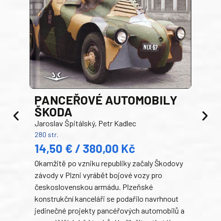
PANCEŘOVÉ AUTOMOBILY
ŠKODA
TA
Jaroslav Špitálský, Petr Kadlec
Ben
280 str.
352 s
14,50 € / 380,00 Kč
22
Okamžitě po vzniku republiky začaly Škodovy
Tank
závody v Plzni vyrábět bojové vozy pro
býva
československou armádu. Plzeňské
Rusk
konstrukční kanceláři se podařilo navrhnout
armá
jedinečné projekty pancéřových automobilů a
stře