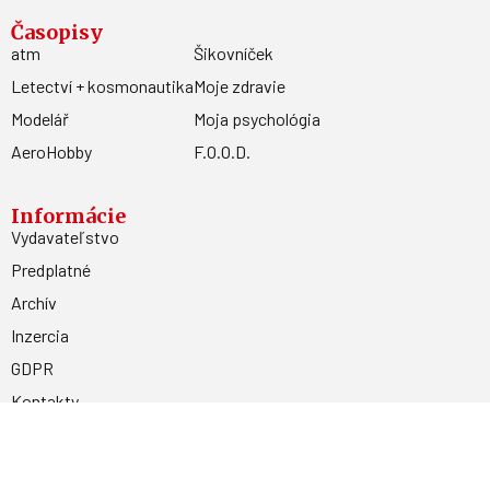
Časopisy
atm
Šikovníček
Letectví + kosmonautika
Moje zdravie
Modelář
Moja psychológia
AeroHobby
F.O.O.D.
Informácie
Vydavateľstvo
Predplatné
Archív
Inzercia
GDPR
Kontakty