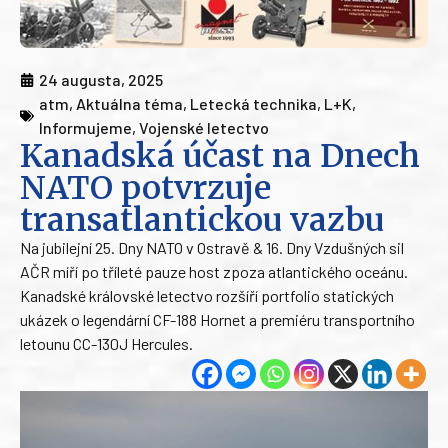
24 augusta, 2025
atm
,
Aktuálna téma
,
Letecká technika
,
L+K
,
Informujeme
,
Vojenské letectvo
Kanadská účast na Dnech
NATO potvrzuje
transatlantickou vazbu
Na jubilejní 25. Dny NATO v Ostravě & 16. Dny Vzdušných sil
AČR míří po tříleté pauze host zpoza atlantického oceánu.
Kanadské královské letectvo rozšíří portfolio statických
ukázek o legendární CF-188 Hornet a premiéru transportního
letounu CC-130J Hercules.