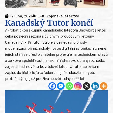
12 júna, 2026
L+K
,
Vojenské letectvo
Kanadský Tutor končí
Akrobatickou skupinu kanadského letectva Snowbirds letos
čeká poslední sezóna s cvičnými proudovými letouny
Canadair CT-114 Tutor. Stroje sice nedávno prošly
modernizací, při níž získaly novou digitální avioniku, nicméně
jejich stáří se přesto znatelně projevuje na technickém stavu
a celkové spolehlivosti, a tak ministerstvo obrany rozhodlo,
že je nahradí nové turbovrtulové letouny. Tutor se ovšem
zapíše do historie jako jeden z nejdéle sloužících typů,
protože tým jej už používá neuvěřitelných 55 let.