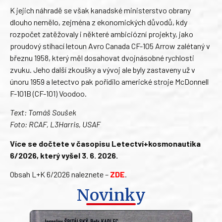
K jejich náhradě se však kanadské ministerstvo obrany
dlouho nemělo, zejména z ekonomických důvodů, kdy
rozpočet zatěžovaly i některé ambiciózní projekty, jako
proudový stíhací letoun Avro Canada CF-105 Arrow zalétaný v
březnu 1958, který měl dosahovat dvojnásobné rychlosti
zvuku. Jeho další zkoušky a vývoj ale byly zastaveny už v
únoru 1959 a letectvo pak pořídilo americké stroje McDonnell
F-101B (CF-101) Voodoo.
Text: Tomáš Soušek
Foto: RCAF, L3Harris, USAF
Více se dočtete v časopisu Letectví+kosmonautika
6/2026, který vyšel 3. 6. 2026.
Obsah L+K 6/2026 naleznete –
ZDE
.
Novinky