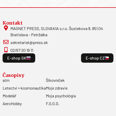
Kontakt
MAGNET PRESS, SLOVAKIA s.r.o. Šustekova 8, 851 04
Bratislava - Petržalka
sekretariat@press.sk
02/67 20 19 11
E-shop SK
E-shop CZ
Časopisy
atm
Šikovníček
Letectví + kosmonautika
Moje zdravie
Modelář
Moja psychológia
AeroHobby
F.O.O.D.