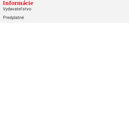
Informácie
Vydavateľstvo
Predplatné
Archív
Inzercia
GDPR
Kontakty
Facebook
Magnetpress.online
© 2023 Všetky práva vyhradené. Dizajn a