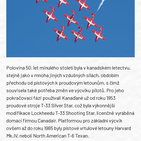
Polovina 50. let minulého století byla v kanadském letectvu,
stejně jako v mnoha jiných vzdušných silách, obdobím
přechodu od pístových k proudovým letounům, s čímž
souvisela také potřeba změn ve výcviku pilotů. Pro jeho
pokračovací fázi používali Kanaďané už od roku 1953
proudové stroje T-33 Silver Star, což byla výkonnější
modifikace Lockheedu T-33 Shooting Star, licenčně vyráběná
domácí firmou Canadair. Platformou pro základní výcvik
ovšem až do roku 1965 byly pístové vrtulové letouny Harvard
Mk.IV, neboli North American T-6 Texan.