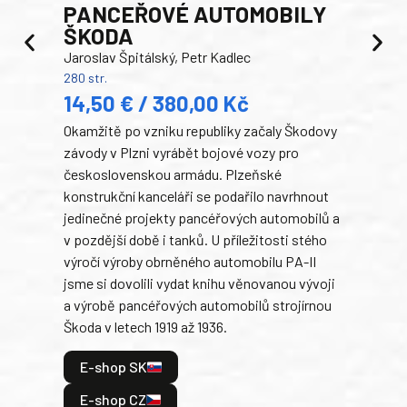
PANCEŘOVÉ AUTOMOBILY
ŠKODA
TA
Jaroslav Špitálský, Petr Kadlec
Ben
280 str.
352 s
14,50 € / 380,00 Kč
22
Okamžitě po vzniku republiky začaly Škodovy
Tank
závody v Plzni vyrábět bojové vozy pro
býva
československou armádu. Plzeňské
Rusk
konstrukční kanceláři se podařilo navrhnout
armá
jedinečné projekty pancéřových automobilů a
stře
v pozdější době i tanků. U příležitosti stého
při 
výročí výroby obrněného automobilu PA-II
blíz
jsme si dovolili vydat knihu věnovanou vývoji
tank
a výrobě pancéřových automobilů strojírnou
v lé
Škoda v letech 1919 až 1936.
tak 
hrdi
E-shop SK
je: 
odeh
E-shop CZ