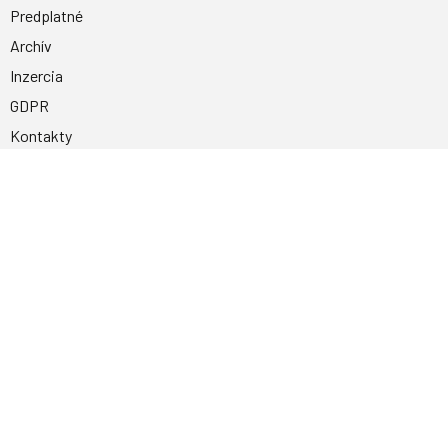
Predplatné
Archív
Inzercia
GDPR
Kontakty
Facebook
Magnetpress.online
© 2023 Všetky práva vyhradené. Dizajn a
programovanie: