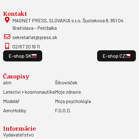
Kontakt
MAGNET PRESS, SLOVAKIA s.r.o. Šustekova 8, 851 04
Bratislava - Petržalka
sekretariat@press.sk
02/67 20 19 11
E-shop SK
E-shop CZ
Časopisy
atm
Šikovníček
Letectví + kosmonautika
Moje zdravie
Modelář
Moja psychológia
AeroHobby
F.O.O.D.
Informácie
Vydavateľstvo