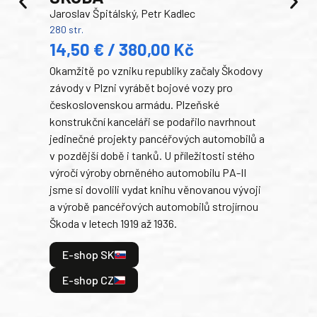
Jaroslav Špitálský, Petr Kadlec
Ben
280 str.
352 s
14,50 € / 380,00 Kč
22
Okamžitě po vzniku republiky začaly Škodovy
Tank
závody v Plzni vyrábět bojové vozy pro
býva
československou armádu. Plzeňské
Rusk
konstrukční kanceláři se podařilo navrhnout
armá
jedinečné projekty pancéřových automobilů a
stře
v pozdější době i tanků. U příležitosti stého
při 
výročí výroby obrněného automobilu PA-II
blíz
jsme si dovolili vydat knihu věnovanou vývoji
tank
a výrobě pancéřových automobilů strojírnou
v lé
Škoda v letech 1919 až 1936.
tak 
hrdi
E-shop SK
je: 
odeh
E-shop CZ
bitv