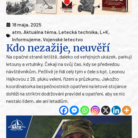
18 mája, 2025
atm
,
Aktuálna téma
,
Letecká technika
,
L+K
,
Informujeme
,
Vojenské letectvo
Kdo nezažije, neuvěří
Na opačné straně letiště, daleko od veřejných ukázek, parkují
letouny a vrtulníky. Čekají na svůj čas, kdy se předvedou
návštěvníkům. Pečlivě je řídí celý tým v čele s kpt. Leonou
Hájkovou z 26. pluku velení, řízení a průzkumu. Jakožto
koordinátorka bezpečnostních opatření na letové stojánce
dohlíží na striktní dodržování pravidel a opatření, aby se nic
nestalo lidem, ale ani letadlům.