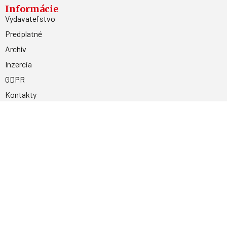
Informácie
Vydavateľstvo
Predplatné
Archív
Inzercia
GDPR
Kontakty
Facebook
Magnetpress.online
© 2023 Všetky práva vyhradené. Dizajn a