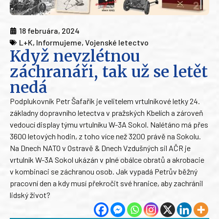
18 februára, 2024
L+K
,
Informujeme
,
Vojenské letectvo
Když nevzlétnou
záchranáři, tak už se letět
nedá
Podplukovník Petr Šafařík je velitelem vrtulníkové letky 24.
základny dopravního letectva v pražských Kbelích a zároveň
vedoucí display týmu vrtulníku W-3A Sokol. Nalétáno má přes
3600 letových hodin, z toho více než 3200 právě na Sokolu.
Na Dnech NATO v Ostravě & Dnech Vzdušných sil AČR je
vrtulník W-3A Sokol ukázán v plné obálce obratů a akrobacie
v kombinaci se záchranou osob. Jak vypadá Petrův běžný
pracovní den a kdy musí překročit své hranice, aby zachránil
lidský život?