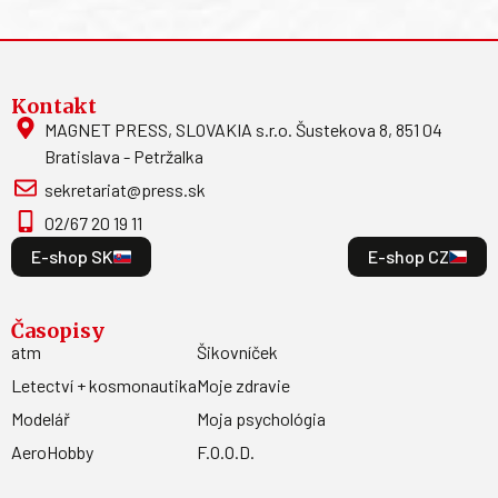
Kontakt
MAGNET PRESS, SLOVAKIA s.r.o. Šustekova 8, 851 04
Bratislava - Petržalka
sekretariat@press.sk
02/67 20 19 11
E-shop SK
E-shop CZ
Časopisy
atm
Šikovníček
Letectví + kosmonautika
Moje zdravie
Modelář
Moja psychológia
AeroHobby
F.O.O.D.