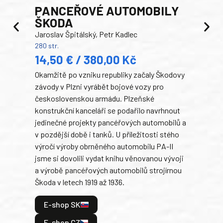
PANCEŘOVÉ AUTOMOBILY
ŠKODA
TA
Jaroslav Špitálský, Petr Kadlec
Ben
280 str.
352 s
14,50 € / 380,00 Kč
22
Okamžitě po vzniku republiky začaly Škodovy
Tank
závody v Plzni vyrábět bojové vozy pro
býva
československou armádu. Plzeňské
Rusk
konstrukční kanceláři se podařilo navrhnout
armá
jedinečné projekty pancéřových automobilů a
stře
v pozdější době i tanků. U příležitosti stého
při 
výročí výroby obrněného automobilu PA-II
blíz
jsme si dovolili vydat knihu věnovanou vývoji
tank
a výrobě pancéřových automobilů strojírnou
v lé
Škoda v letech 1919 až 1936.
tak 
hrdi
E-shop SK
je: 
odeh
E-shop CZ