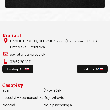
Kontakt
MAGNET PRESS, SLOVAKIA s.r.o. Šustekova 8, 851 04
Bratislava - Petržalka
sekretariat@press.sk
02/67 20 19 11
E-shop SK
E-shop CZ
Časopisy
atm
Šikovníček
Letectví + kosmonautika
Moje zdravie
Modelář
Moja psychológia