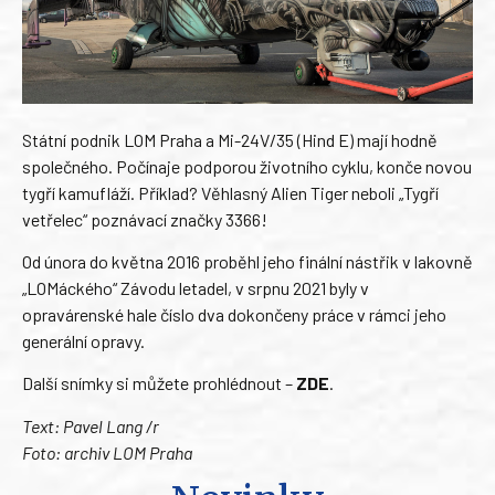
Státní podnik LOM Praha a Mi-24V/35 (Hind E) mají hodně
společného. Počínaje podporou životního cyklu, konče novou
tygří kamufláží. Příklad? Věhlasný Alien Tiger neboli „Tygří
vetřelec“ poznávací značky 3366!
Od února do května 2016 proběhl jeho finální nástřik v lakovně
„LOMáckého“ Závodu letadel, v srpnu 2021 byly v
opravárenské hale číslo dva dokončeny práce v rámci jeho
generální opravy.
Další snímky si můžete prohlédnout –
ZDE
.
Text: Pavel Lang /r
Foto: archiv LOM Praha