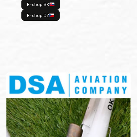
E-shop SK
je: 
odeh
E-shop CZ
bitv
E
E