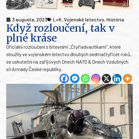
3 augusta, 2023
L+K
,
Vojenské letectvo
,
História
Když rozloučení, tak v
plné kráse
Oficiální rozloučení s bitevními „Čtyřiadvacítkami“, které
sloužily ve vojenském letectvu dlouhých sedmačtyřicet roků,
se uskuteční na zářijových Dnech NATO & Dnech Vzdušných
sil Armády České republiky.