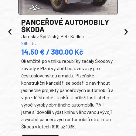
PANCEŘOVÉ AUTOMOBILY
ŠKODA
TA
Jaroslav Špitálský, Petr Kadlec
Ben
280 str.
352 s
14,50 € / 380,00 Kč
22
Okamžitě po vzniku republiky začaly Škodovy
Tank
závody v Plzni vyrábět bojové vozy pro
býva
československou armádu. Plzeňské
Rusk
konstrukční kanceláři se podařilo navrhnout
armá
jedinečné projekty pancéřových automobilů a
stře
v pozdější době i tanků. U příležitosti stého
při 
výročí výroby obrněného automobilu PA-II
blíz
jsme si dovolili vydat knihu věnovanou vývoji
tank
a výrobě pancéřových automobilů strojírnou
v lé
Škoda v letech 1919 až 1936.
tak 
hrdi