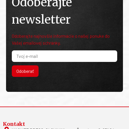
Odoberajte
newsletter
Odoberajte najnovšie informácie o našej ponuke do
Vašej emailovej schránky.
Odoberať
Kontakt