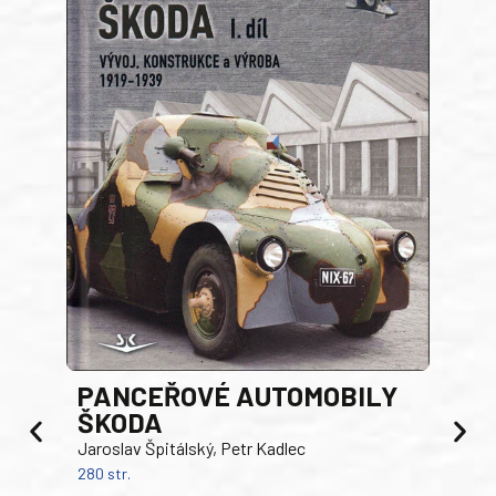
PANCEŘOVÉ AUTOMOBILY
ŠKODA
TA
Jaroslav Špitálský, Petr Kadlec
Ben
280 str.
352 s