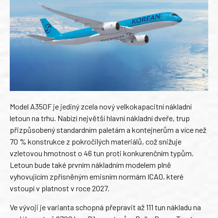
Model A350F je jediný zcela nový velkokapacitní nákladní
letoun na trhu. Nabízí největší hlavní nákladní dveře, trup
přizpůsobený standardním paletám a kontejnerům a více než
70 % konstrukce z pokročilých materiálů, což snižuje
vzletovou hmotnost o 46 tun proti konkurenčním typům.
Letoun bude také prvním nákladním modelem plně
vyhovujícím zpřísněným emisním normám ICAO, které
vstoupí v platnost v roce 2027.
Ve vývoji je varianta schopná přepravit až 111 tun nákladu na