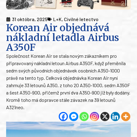
31 októbra, 2025
L+K
,
Civilné letectvo
Korean Air objednává
nákladní letadla Airbus
A350F
Společnost Korean Air se stala novým zákazníkem pro
připravovaný nákladní letoun Airbus A350F, když přeměnila
sedm svých původních objednávek osobních A350-1000
právě na tento typ. Celková objednávka Korean Air nyní
zahrnuje 33 letounů A350, z toho 20 A350-1000, sedm A350F
a šest A350-900, přičemž první dva A350-900 již byly dodány.
Kromě toho má dopravce stále závazek na 39 letounů
A321neo.