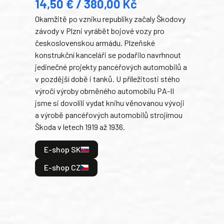
14,50 € / 380,00 Kč
22
Okamžitě po vzniku republiky začaly Škodovy
Tank
závody v Plzni vyrábět bojové vozy pro
býva
československou armádu. Plzeňské
Rusk
konstrukční kanceláři se podařilo navrhnout
armá
jedinečné projekty pancéřových automobilů a
stře
v pozdější době i tanků. U příležitosti stého
při 
výročí výroby obrněného automobilu PA-II
blíz
jsme si dovolili vydat knihu věnovanou vývoji
tank
a výrobě pancéřových automobilů strojírnou
v lé
Škoda v letech 1919 až 1936.
tak 
hrdi
E-shop SK
je: 
odeh
E-shop CZ
bitv
E
E