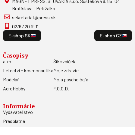
MAGNET PRESS, SLOVAKIA s.r.o. Šustekova 8, 851 04
Bratislava - Petržalka
sekretariat@press.sk
02/67 20 19 11
E-shop SK
E-shop CZ
Časopisy
atm
Šikovníček
Letectví + kosmonautika
Moje zdravie
Modelář
Moja psychológia
AeroHobby
F.O.O.D.
Informácie
Vydavateľstvo
Predplatné
Archív