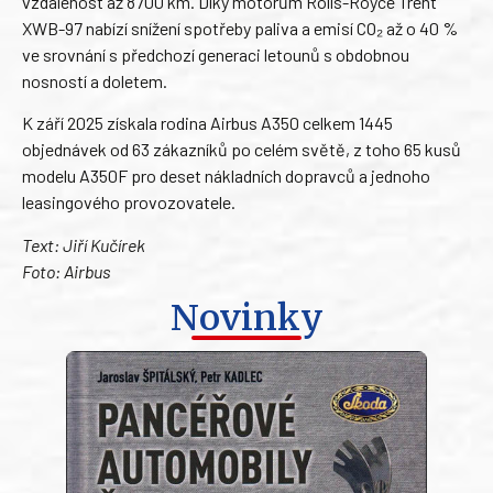
vzdálenost až 8700 km. Díky motorům Rolls-Royce Trent
XWB-97 nabízí snížení spotřeby paliva a emisí CO₂ až o 40 %
ve srovnání s předchozí generaci letounů s obdobnou
nosností a doletem.
K září 2025 získala rodina Airbus A350 celkem 1445
objednávek od 63 zákazníků po celém světě, z toho 65 kusů
modelu A350F pro deset nákladních dopravců a jednoho
leasingového provozovatele.
Text: Jiří Kučírek
Foto: Airbus
Novinky