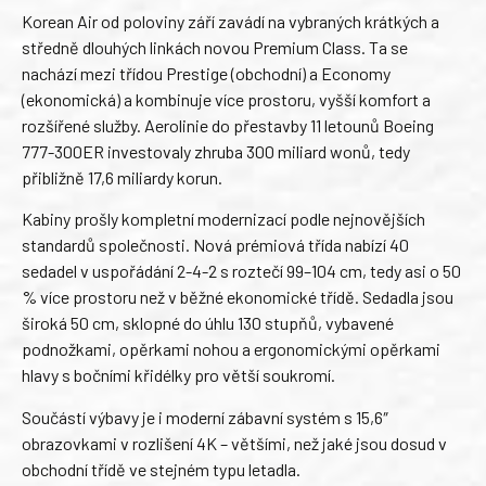
Korean Air od poloviny září zavádí na vybraných krátkých a
středně dlouhých linkách novou Premium Class. Ta se
nachází mezi třídou Prestige (obchodní) a Economy
(ekonomická) a kombinuje více prostoru, vyšší komfort a
rozšířené služby. Aerolinie do přestavby 11 letounů Boeing
777-300ER investovaly zhruba 300 miliard wonů, tedy
přibližně 17,6 miliardy korun.
Kabiny prošly kompletní modernizací podle nejnovějších
standardů společnosti. Nová prémiová třída nabízí 40
sedadel v uspořádání 2-4-2 s roztečí 99–104 cm, tedy asi o 50
% více prostoru než v běžné ekonomické třídě. Sedadla jsou
široká 50 cm, sklopné do úhlu 130 stupňů, vybavené
podnožkami, opěrkami nohou a ergonomickými opěrkami
hlavy s bočními křidélky pro větší soukromí.
Součástí výbavy je i moderní zábavní systém s 15,6″
obrazovkami v rozlišení 4K – většími, než jaké jsou dosud v
obchodní třídě ve stejném typu letadla.