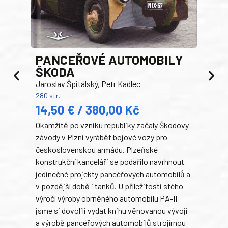
PANCEŘOVÉ AUTOMOBILY
ŠKODA
TA
Jaroslav Špitálský, Petr Kadlec
Ben
280 str.
352 s
14,50 € / 380,00 Kč
22
Okamžitě po vzniku republiky začaly Škodovy
Tank
závody v Plzni vyrábět bojové vozy pro
býva
československou armádu. Plzeňské
Rusk
konstrukční kanceláři se podařilo navrhnout
armá
jedinečné projekty pancéřových automobilů a
stře
v pozdější době i tanků. U příležitosti stého
při 
výročí výroby obrněného automobilu PA-II
blíz
jsme si dovolili vydat knihu věnovanou vývoji
tank
a výrobě pancéřových automobilů strojírnou
v lé