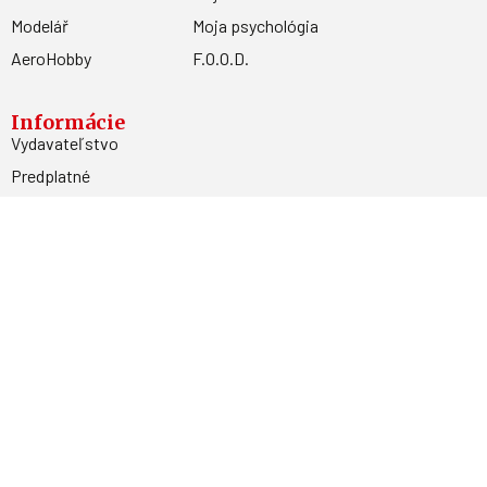
Modelář
Moja psychológia
AeroHobby
F.O.O.D.
Informácie
Vydavateľstvo
Predplatné
Archív
Inzercia
GDPR
Kontakty
Facebook