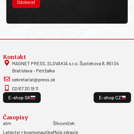
Odoberať
Kontakt
MAGNET PRESS, SLOVAKIA s.r.o. Šustekova 8, 851 04
Bratislava - Petržalka
sekretariat@press.sk
02/67 20 19 11
E-shop SK
E-shop CZ
Časopisy
atm
Šikovníček
Letectví + kosmonautika
Moje zdravie