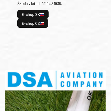
Škoda v letech 1919 až 1936.
tak 
hrdi
E-shop SK
je: 
odeh
E-shop CZ
bitv
E
E