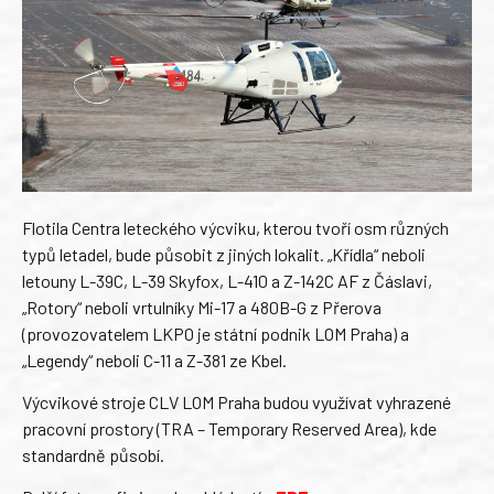
Flotila Centra leteckého výcviku, kterou tvoří osm různých
typů letadel, bude působit z jiných lokalit. „Křídla“ neboli
letouny L-39C, L-39 Skyfox, L-410 a Z-142C AF z Čáslavi,
„Rotory“ neboli vrtulníky Mi-17 a 480B-G z Přerova
(provozovatelem LKPO je státní podnik LOM Praha) a
„Legendy“ neboli C-11 a Z-381 ze Kbel.
Výcvikové stroje CLV LOM Praha budou využívat vyhrazené
pracovní prostory (TRA – Temporary Reserved Area), kde
standardně působí.