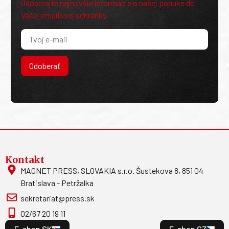
Odoberajte najnovšie informácie o našej ponuke do
Vašej emailovej schránky.
Odoberať
Kontakt
MAGNET PRESS, SLOVAKIA s.r.o. Šustekova 8, 851 04
Bratislava - Petržalka
sekretariat@press.sk
02/67 20 19 11
E-shop SK
E-shop CZ