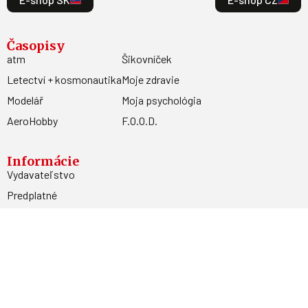
Časopisy
atm
Šikovníček
Letectví + kosmonautika
Moje zdravie
Modelář
Moja psychológia
AeroHobby
F.O.O.D.
Informácie
Vydavateľstvo
Predplatné
Archív
Inzercia
GDPR
Kontakty