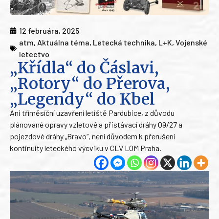
12 februára, 2025
atm
,
Aktuálna téma
,
Letecká technika
,
L+K
,
Vojenské
letectvo
„Křídla“ do Čáslavi,
„Rotory“ do Přerova,
„Legendy“ do Kbel
Ani tříměsíční uzavření letiště Pardubice, z důvodu
plánované opravy vzletové a přistávací dráhy 09/27 a
pojezdové dráhy „Bravo“, není důvodem k přerušení
kontinuity leteckého výcviku v CLV LOM Praha.