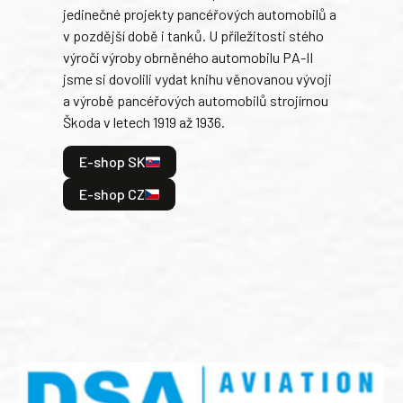
jedinečné projekty pancéřových automobilů a
stře
v pozdější době i tanků. U příležitosti stého
při 
výročí výroby obrněného automobilu PA-II
blíz
jsme si dovolili vydat knihu věnovanou vývoji
tank
a výrobě pancéřových automobilů strojírnou
v lé
Škoda v letech 1919 až 1936.
tak 
hrdi
E-shop SK
je: 
odeh
E-shop CZ
bitv
E
E