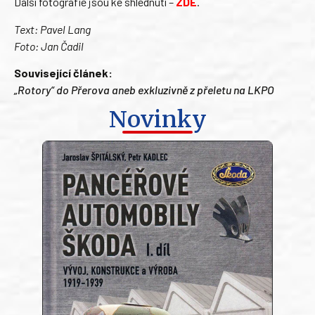
Další fotografie jsou ke shlédnutí –
ZDE
.
Text: Pavel Lang
Foto: Jan Čadil
Související článek:
„Rotory“ do Přerova aneb exkluzivně z přeletu na LKPO
Novinky