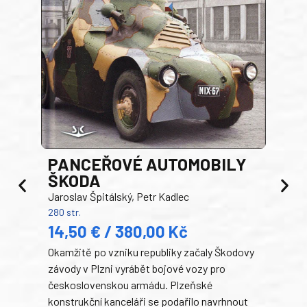
PANCEŘOVÉ AUTOMOBILY
ŠKODA
TA
Jaroslav Špitálský, Petr Kadlec
Ben
280 str.
352 s
14,50 € / 380,00 Kč
22
Okamžitě po vzniku republiky začaly Škodovy
Tank
závody v Plzni vyrábět bojové vozy pro
býva
československou armádu. Plzeňské
Rusk
konstrukční kanceláři se podařilo navrhnout
armá