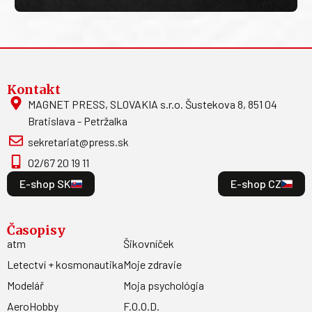
Kontakt
MAGNET PRESS, SLOVAKIA s.r.o. Šustekova 8, 851 04
Bratislava - Petržalka
sekretariat@press.sk
02/67 20 19 11
E-shop SK
E-shop CZ
Časopisy
atm
Šikovníček
Letectví + kosmonautika
Moje zdravie
Modelář
Moja psychológia
AeroHobby
F.O.O.D.