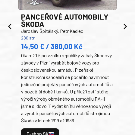
PANCEŘOVÉ AUTOMOBILY
ŠKODA
TA
Jaroslav Špitálský, Petr Kadlec
Ben
280 str.
352 s
14,50 € / 380,00 Kč
22
Okamžitě po vzniku republiky začaly Škodovy
Tank
závody v Plzni vyrábět bojové vozy pro
býva
československou armádu. Plzeňské
Rusk
konstrukční kanceláři se podařilo navrhnout
armá
jedinečné projekty pancéřových automobilů a
stře
v pozdější době i tanků. U příležitosti stého
při 
výročí výroby obrněného automobilu PA-II
blíz
jsme si dovolili vydat knihu věnovanou vývoji
tank
a výrobě pancéřových automobilů strojírnou
v lé
Škoda v letech 1919 až 1936.
tak 
hrdi
E-shop SK