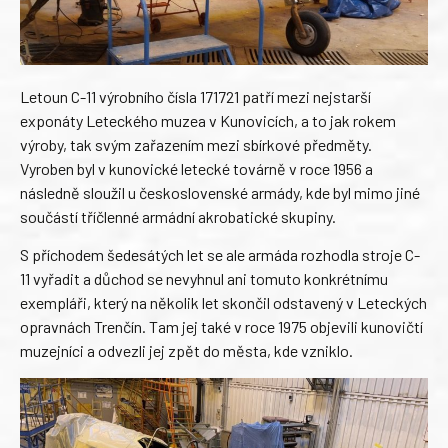
Letoun C-11 výrobního čísla 171721 patří mezi nejstarší
exponáty Leteckého muzea v Kunovicích, a to jak rokem
výroby, tak svým zařazením mezi sbírkové předměty.
Vyroben byl v kunovické letecké továrně v roce 1956 a
následně sloužil u československé armády, kde byl mimo jiné
součástí tříčlenné armádní akrobatické skupiny.
S příchodem šedesátých let se ale armáda rozhodla stroje C-
11 vyřadit a důchod se nevyhnul ani tomuto konkrétnímu
exempláři, který na několik let skončil odstavený v Leteckých
opravnách Trenčín. Tam jej také v roce 1975 objevili kunovičtí
muzejníci a odvezli jej zpět do města, kde vzniklo.