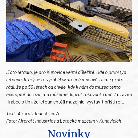
„Toto letadlo, je pro Kunovice velmi důležité. Jde o první typ
letounu, který se tu vyráběl skutečně masově. Jsme proto
rádi, že po 50 létech od chvíle, kdy k nám do muzea tento
exemplář dorazil, mu můžeme dopřát takovouto péči,“
uzavírá
Hrabec s tím, že letoun chtějí muzejníci vystavit příští rok.
Text: Aircraft Industries /r
Foto: Aircraft Industries a Letecké muzeum v Kunovicích
Novinky