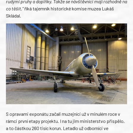
rudými pruhy a doplňky. Takže se návštěvníci mají rozhodně na
co těšit,“
říká tajemník historické komise muzea Lukáš
Skládal.
S opravami exponátu začali muzejníci už v minulém roce v
rámci první etapy projektu. I na tu jim ministerstvo přispělo,
a to částkou 260 tisíc korun. Letadlo už odborníci ve