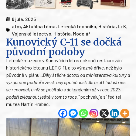
8 júla, 2025
atm
,
Aktuálna téma
,
Letecká technika
,
História
,
L+K
,
Vojenské letectvo
,
História
,
Modelář
Kunovický C-11 se dočká
původní podoby
Letecké muzeum v Kunovicích letos dokončí restaurování
historického letounu LET C-11, a to výrazně dříve, než bylo
původně v plánu.
„Díky štědré dotaci od ministerstva kultury a
významné podpoře ze strany společnosti Aircraft Industries
se renovaci, u níž se počítalo s dokončením až v roce 2027,
podaří zvládnout ještě v tomto roce,“
pochvaluje si ředitel
muzea Martin Hrabec.