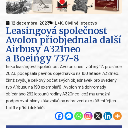
12 decembra, 2023
L+K
,
Civilné letectvo
Leasingová společnost
Avolon přiobjednala další
Airbusy A321neo
a Boeingy 737-8
Irská leasingová společnost Avolon dnes, v úterý 12. prosince
2023, podepsala pevnou objednávku na 100 letadel A321neo,
čímž zvyšuje celkový počet svých objednávek pro uvedený
typ Airbusu na 190 exemplářů. Avolon má dohromady
objednáno 292 letounů rodiny A320neo, což mu umožní
podporovat plány zákazníků na nahrazení a rozšíření jejich
flotil v příští dekádě.