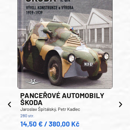
PANCEŘOVÉ AUTOMOBILY
ŠKODA
TA
Jaroslav Špitálský, Petr Kadlec
Ben
280 str.
352 s
14,50 € / 380,00 Kč
22