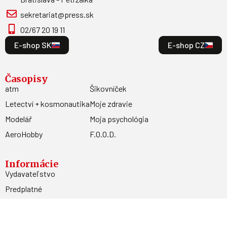
sekretariat@press.sk
02/67 20 19 11
E-shop SK
E-shop CZ
Časopisy
atm
Šikovníček
Letectví + kosmonautika
Moje zdravie
Modelář
Moja psychológia
AeroHobby
F.O.O.D.
Informácie
Vydavateľstvo
Predplatné
Archív
Inzercia