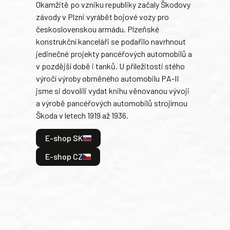
Okamžitě po vzniku republiky začaly Škodovy
Tank
závody v Plzni vyrábět bojové vozy pro
býva
československou armádu. Plzeňské
Rusk
konstrukční kanceláři se podařilo navrhnout
armá
jedinečné projekty pancéřových automobilů a
stře
v pozdější době i tanků. U příležitosti stého
při 
výročí výroby obrněného automobilu PA-II
blíz
jsme si dovolili vydat knihu věnovanou vývoji
tank
a výrobě pancéřových automobilů strojírnou
v lé
Škoda v letech 1919 až 1936.
tak 
hrdi
E-shop SK
je: 
odeh
E-shop CZ
bitv
E
E