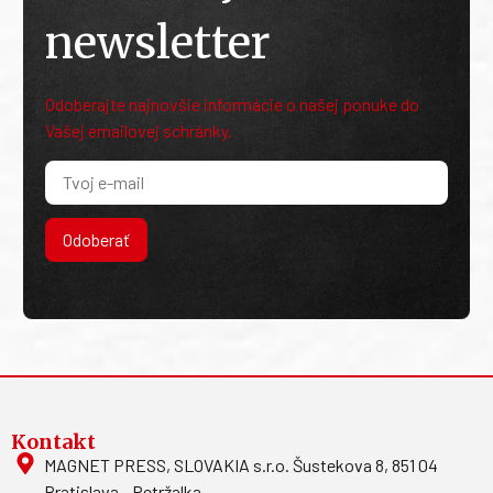
newsletter
Odoberajte najnovšie informácie o našej ponuke do
Vašej emailovej schránky.
Odoberať
Kontakt
MAGNET PRESS, SLOVAKIA s.r.o. Šustekova 8, 851 04
Bratislava - Petržalka