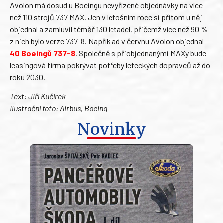
Avolon má dosud u Boeingu nevyřízené objednávky na více
než 110 strojů 737 MAX. Jen v letošním roce si přitom u něj
objednal a zamluvil téměř 130 letadel, přičemž více než 90 %
z nich bylo verze 737-8. Například v červnu Avolon objednal
40 Boeingů 737-8
. Společně s přiobjednanými MAXy bude
leasingová firma pokrývat potřeby leteckých dopravců až do
roku 2030.
Text: Jiří Kučírek
Ilustrační foto: Airbus, Boeing
Novinky