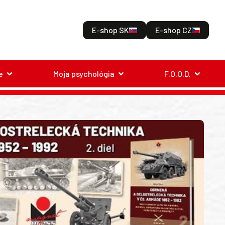
E-shop SK
E-shop CZ
e
Moja psychológia
F.O.O.D.