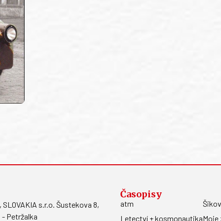
Časopisy
atm
Šikov
LOVAKIA s.r.o. Šustekova 8,
 - Petržalka
Letectví + kosmonautika
Moje 