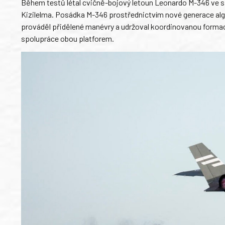
Během testů létal cvičně-bojový letoun Leonardo M-346 ve 
Kizilelma. Posádka M-346 prostřednictvím nové generace algo
prováděl přidělené manévry a udržoval koordinovanou forma
spolupráce obou platforem.