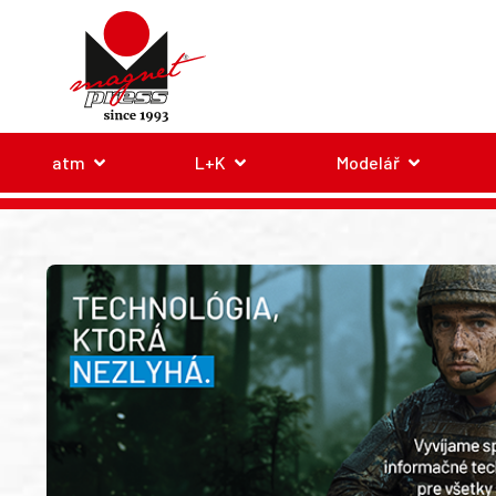
atm
L+K
Modelář