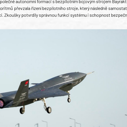
společné autonomní formaci s bezpilotním bojovým strojem Bayrakt
ritmů převzala řízení bezpilotního stroje, který následně samosta
ci. Zkoušky potvrdily správnou funkci systému i schopnost bezpeč