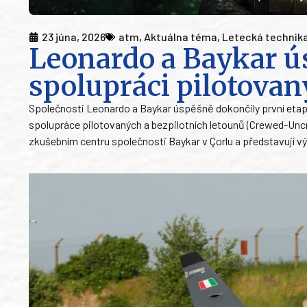
23 júna, 2026
atm
,
Aktuálna téma
,
Letecká technik
Leonardo a Baykar ú
spolupráci pilotovan
Společnosti Leonardo a Baykar úspěšně dokončily první eta
spolupráce pilotovaných a bezpilotních letounů (Crewed-Un
zkušebním centru společnosti Baykar v Çorlu a představují v