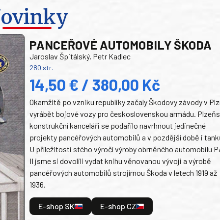
ovinky
PANCEŘOVÉ AUTOMOBILY ŠKODA
Jaroslav Špitálský, Petr Kadlec
280 str.
14,50 € / 380,00 Kč
Okamžitě po vzniku republiky začaly Škodovy závody v Plz
vyrábět bojové vozy pro československou armádu. Plzeň
konstrukční kanceláři se podařilo navrhnout jedinečné
projekty pancéřových automobilů a v pozdější době i tank
U příležitosti stého výročí výroby obrněného automobilu P
II jsme si dovolili vydat knihu věnovanou vývoji a výrobě
pancéřových automobilů strojírnou Škoda v letech 1919 až
1936.
E-shop SK
E-shop CZ