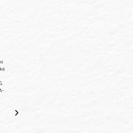
ni
ské
ů.
A-