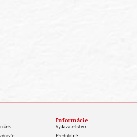
Informácie
níček
Vydavateľstvo
zdravie
Predplatné