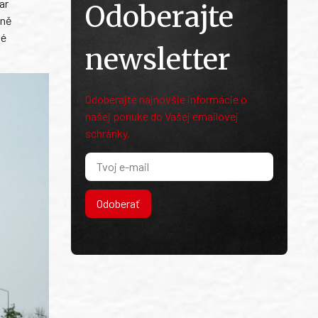
ar
Odoberajte
tně
né
newsletter
Odoberajte najnovšie informácie o
našej ponuke do Vašej emailovej
schránky.
Odoberať