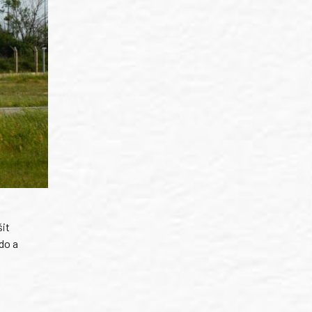
šit
do a