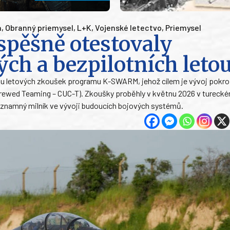
a
,
Obranný priemysel
,
L+K
,
Vojenské letectvo
,
Priemysel
spěšně otestovaly
ých a bezpilotních leto
pu letových zkoušek programu K-SWARM, jehož cílem je vývoj pokro
crewed Teaming – CUC-T). Zkoušky proběhly v květnu 2026 v tureck
ýznamný milník ve vývoji budoucích bojových systémů.