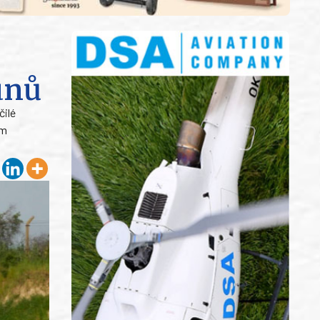
unů
čilé
ém