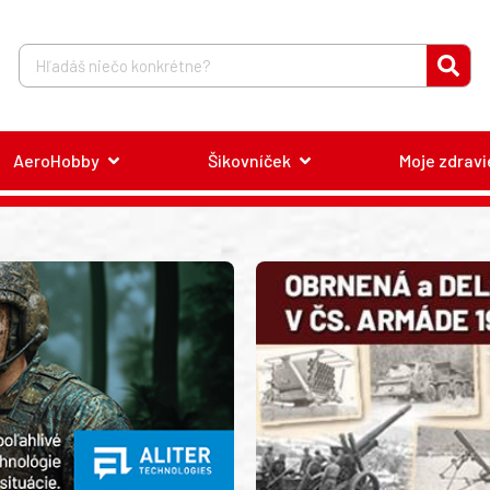
AeroHobby
Šikovníček
Moje zdravi