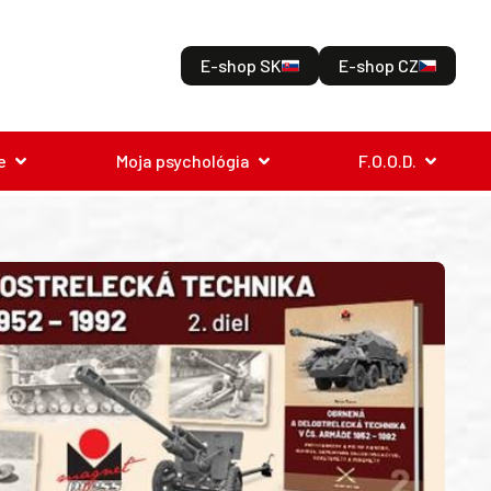
E-shop SK
E-shop CZ
e
Moja psychológia
F.O.O.D.