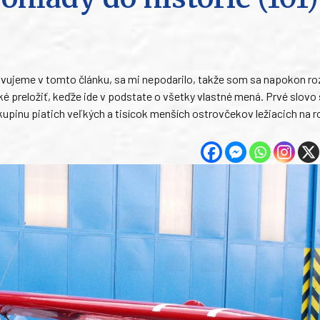
stavujeme v tomto článku, sa mi nepodarilo, takže som sa napokon r
é preložiť, keďže ide v podstate o všetky vlastné mená. Prvé slovo 
kupinu piatich veľkých a tisícok menších ostrovčekov ležiacich na r