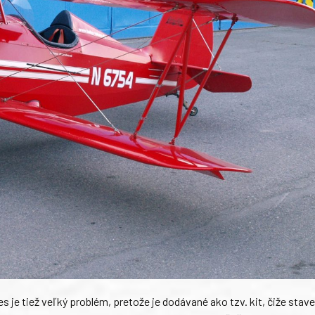
s je tiež veľký problém, pretože je dodávané ako tzv. kit, čiže stave