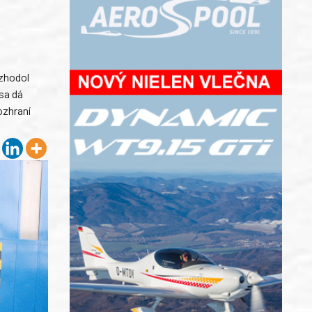
ozhodol
sa dá
ozhraní