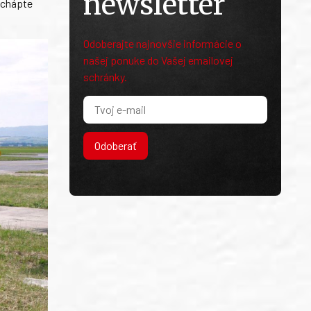
newsletter
 chápte
Odoberajte najnovšie informácie o
našej ponuke do Vašej emailovej
schránky.
Odoberať