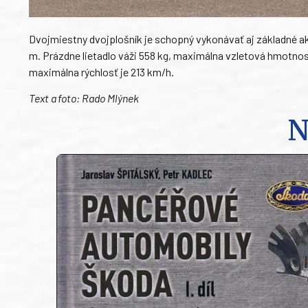
Dvojmiestny dvojplošník je schopný vykonávať aj základné akro
m. Prázdne lietadlo váži 558 kg, maximálna vzletová hmotno
maximálna rýchlosť je 213 km/h.
Text a foto: Rado Mlýnek
N