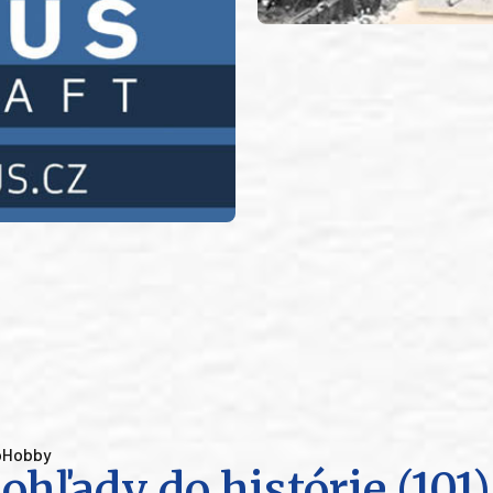
oHobby
ohľady do histórie (101)