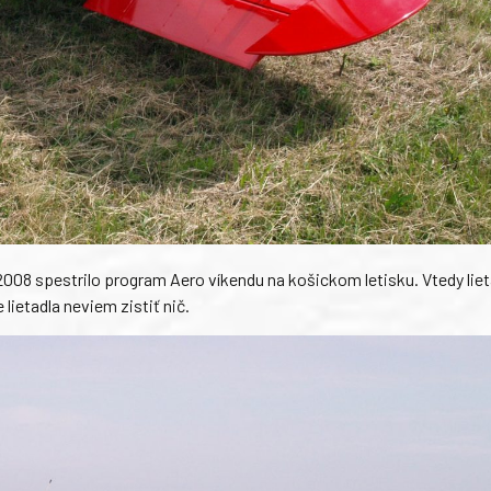
008 spestrilo program Aero víkendu na košickom letisku. Vtedy liet
ietadla neviem zistiť nič.