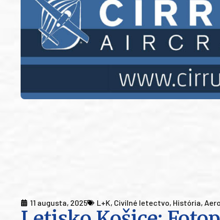
11 augusta, 2025
L+K
,
Civilné letectvo
,
História
,
Aer
Letisko Košice: Fotop