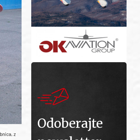
Odoberajte
bnica, z