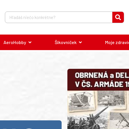
AeroHobby
Šikovníček
Moje zdravi