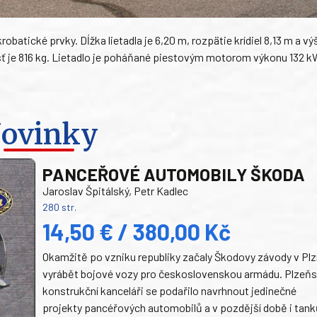
batické prvky. Dĺžka lietadla je 6,20 m, rozpätie krídiel 8,13 m a vý
sť je 816 kg. Lietadlo je poháňané piestovým motorom výkonu 132 k
ovinky
PANCEŘOVÉ AUTOMOBILY ŠKODA
Jaroslav Špitálský, Petr Kadlec
280 str.
14,50 € / 380,00 Kč
Okamžitě po vzniku republiky začaly Škodovy závody v Plz
vyrábět bojové vozy pro československou armádu. Plzeň
konstrukční kanceláři se podařilo navrhnout jedinečné
projekty pancéřových automobilů a v pozdější době i tank