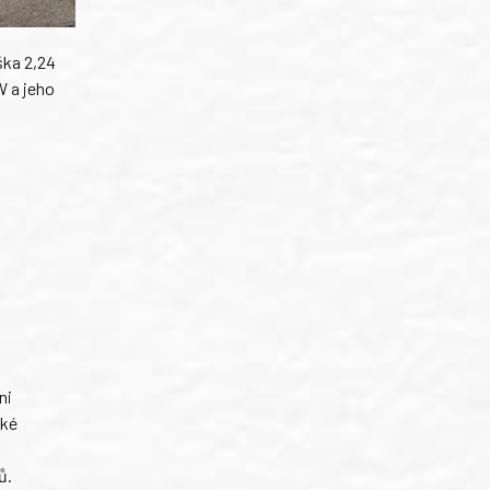
ška 2,24
W a jeho
ni
ské
ů.