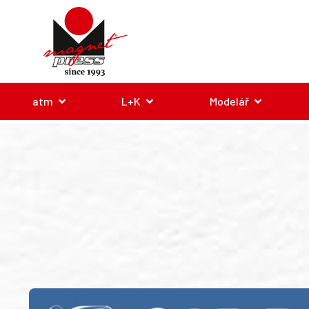
atm
L+K
Modelář