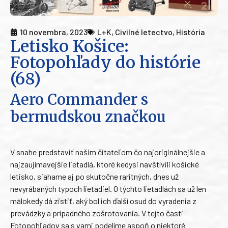
10 novembra, 2023
L+K
,
Civilné letectvo
,
História
Letisko Košice:
Fotopohľady do histórie
(68)
Aero Commander s
bermudskou značkou
V snahe predstaviť našim čitateľom čo najoriginálnejšie a
najzaujímavejšie lietadlá, ktoré kedysi navštívili košické
letisko, siahame aj po skutočne raritných, dnes už
nevyrábaných typoch lietadiel. O týchto lietadlách sa už len
málokedy dá zistiť, aký bol ich ďalší osud do vyradenia z
prevádzky a prípadného zošrotovania. V tejto časti
Fotopohľadov sa s vami podelíme aspoň o niektoré