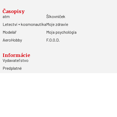
Časopisy
atm
Šikovníček
Letectví + kosmonautika
Moje zdravie
Modelář
Moja psychológia
AeroHobby
F.O.O.D.
Informácie
Vydavateľstvo
Predplatné
Archív
Inzercia
GDPR
Kontakty