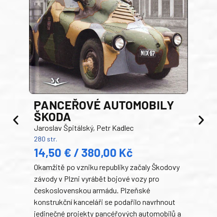
PANCEŘOVÉ AUTOMOBILY
ŠKODA
TA
Jaroslav Špitálský, Petr Kadlec
Ben
280 str.
352 s
14,50 € / 380,00 Kč
22
Okamžitě po vzniku republiky začaly Škodovy
Tank
závody v Plzni vyrábět bojové vozy pro
býva
československou armádu. Plzeňské
Rusk
konstrukční kanceláři se podařilo navrhnout
armá
jedinečné projekty pancéřových automobilů a
stře