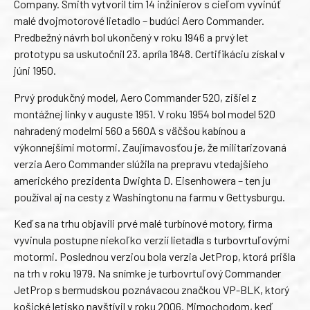
Company. Smith vytvoril tím 14 inžinierov s cieľom vyvinúť
malé dvojmotorové lietadlo – budúci Aero Commander.
Predbežný návrh bol ukončený v roku 1946 a prvý let
prototypu sa uskutočnil 23. apríla 1848. Certifikáciu získal v
júni 1950.
Prvý produkčný model, Aero Commander 520, zišiel z
montážnej linky v auguste 1951. V roku 1954 bol model 520
nahradený modelmi 560 a 560A s väčšou kabínou a
výkonnejšími motormi. Zaujímavosťou je, že militarizovaná
verzia Aero Commander slúžila na prepravu vtedajšieho
amerického prezidenta Dwighta D. Eisenhowera – ten ju
používal aj na cesty z Washingtonu na farmu v Gettysburgu.
Keď sa na trhu objavili prvé malé turbínové motory, firma
vyvinula postupne niekoľko verzií lietadla s turbovrtuľovými
motormi. Poslednou verziou bola verzia JetProp, ktorá prišla
na trh v roku 1979. Na snímke je turbovrtuľový Commander
JetProp s bermudskou poznávacou značkou VP-BLK, ktorý
košické letisko navštívil v roku 2006. Mimochodom, keď