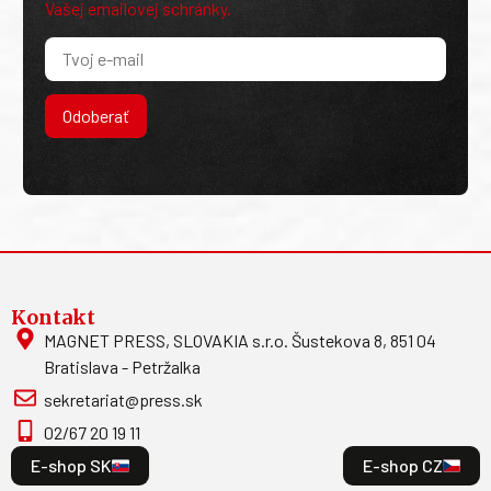
Vašej emailovej schránky.
Odoberať
Kontakt
MAGNET PRESS, SLOVAKIA s.r.o. Šustekova 8, 851 04
Bratislava - Petržalka
sekretariat@press.sk
02/67 20 19 11
E-shop SK
E-shop CZ