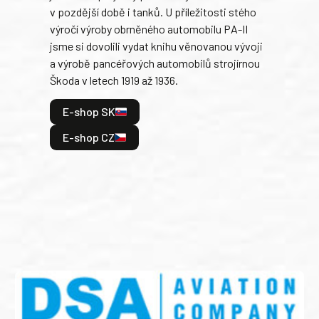
v pozdější době i tanků. U příležitosti stého
při 
výročí výroby obrněného automobilu PA-II
blíz
jsme si dovolili vydat knihu věnovanou vývoji
tank
a výrobě pancéřových automobilů strojírnou
v lé
Škoda v letech 1919 až 1936.
tak 
hrdi
E-shop SK
je: 
odeh
E-shop CZ
bitv
E
E