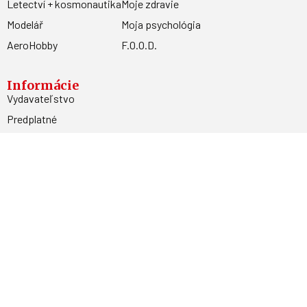
Letectví + kosmonautika
Moje zdravie
Modelář
Moja psychológia
AeroHobby
F.O.O.D.
Informácie
Vydavateľstvo
Predplatné
Archív
Inzercia
GDPR
Kontakty