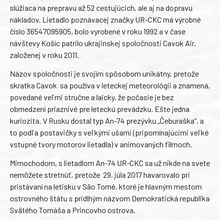
slúžiaca na prepravu až 52 cestujúcich, ale aj na dopravu
nákladov. Lietadlo poznávacej značky UR-CKC má výrobné
číslo 36547095905, bolo vyrobené v roku 1992 a v čase
návštevy Košíc patrilo ukrajinskej spoločnosti Cavok Air,
založenej v roku 2011.
Názov spoločnosti je svojím spôsobom unikátny, pretože
skratka Cavok sa používa v leteckej meteorológii a znamená,
povedané veľmi stručne a laicky, že počasie je bez
obmedzení priaznivé pre leteckú prevádzku. Ešte jedna
kuriozita. V Rusku dostal typ An-74 prezývku „Čeburaška“, a
to podľa postavičky s veľkými ušami (pripomínajúcimi veľké
vstupné tvory motorov lietadla) v animovaných filmoch.
Mimochodom, s lietadlom An-74 UR-CKC sa už nikde na svete
nemôžete stretnúť, pretože 29. júla 2017 havarovalo pri
pristávaní na letisku v São Tomé, ktoré je hlavným mestom
ostrovného štátu s pridlhým názvom Demokratická republika
Svätého Tomáša a Princovho ostrova.