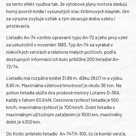
sa tento efekt využíva tak, že výtokové plyny motora sledujú
horný povrch krídla i vysunutých viac štrbinových klapiek, čím
sa výrazne zvyšuje vztlak a tým skracuje dráha vzletu i
pristávania.
Lietadlo An-74 vzniklo úpravami typu An-72 a jeho prvý vzlet
sa uskutočnil v novembri 1983. Typ An-74 sa vyrábal v
niekoľkých verziách a relatívne malých počtoch, podľa
dostupných informácií ich bolo približne 200 lietadiel An-
72/74.
Lietadlo má rozpätie krídiel 31,89 m, dĺžku 28,07 m a výšku
8,65 m. Maximálna vzletová hmotnosť je okolo 36 ton. Na
pohon lietadla slúžia dva prúdové motory Lotarev D-36A,
každý s ťahom 63,9 kN. Cestovná rýchlosť lietadla je 550
km/h, maximálna rýchlosť je 700 km/h. Dolet lietadla s
maximálnym užitočným zaťažením je 1500 km, maximálny
dolet je 4300 km.
Do Košíc priletelo lietadlo An-74TK-100, čo je kombi verzia,