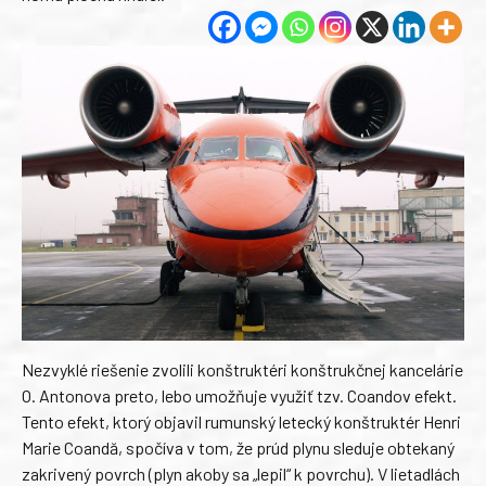
Nezvyklé riešenie zvolili konštruktéri konštrukčnej kancelárie
O. Antonova preto, lebo umožňuje využiť tzv. Coandov efekt.
Tento efekt, ktorý objavil rumunský letecký konštruktér Henri
Marie Coandă, spočíva v tom, že prúd plynu sleduje obtekaný
zakrivený povrch (plyn akoby sa „lepil“ k povrchu). V lietadlách