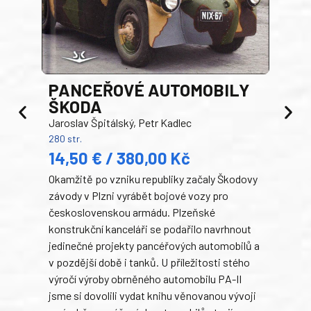
PANCEŘOVÉ AUTOMOBILY
ŠKODA
TA
Jaroslav Špitálský, Petr Kadlec
Ben
280 str.
352 s
14,50 € / 380,00 Kč
22
Okamžitě po vzniku republiky začaly Škodovy
Tank
závody v Plzni vyrábět bojové vozy pro
býva
československou armádu. Plzeňské
Rusk
konstrukční kanceláři se podařilo navrhnout
armá
jedinečné projekty pancéřových automobilů a
stře
v pozdější době i tanků. U příležitosti stého
při 
výročí výroby obrněného automobilu PA-II
blíz
jsme si dovolili vydat knihu věnovanou vývoji
tank