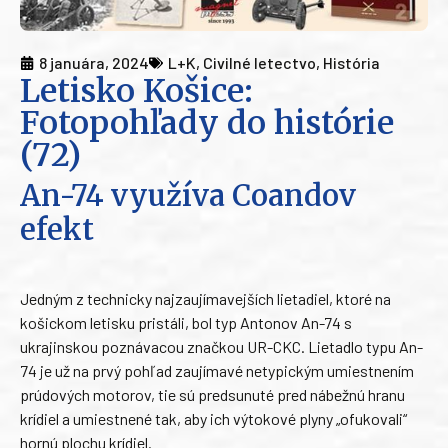
8 januára, 2024
L+K
,
Civilné letectvo
,
História
Letisko Košice:
Fotopohľady do histórie
(72)
An-74 využíva Coandov
efekt
Jedným z technicky najzaujímavejších lietadiel, ktoré na
košickom letisku pristáli, bol typ Antonov An-74 s
ukrajinskou poznávacou značkou UR-CKC. Lietadlo typu An-
74 je už na prvý pohľad zaujímavé netypickým umiestnením
prúdových motorov, tie sú predsunuté pred nábežnú hranu
krídiel a umiestnené tak, aby ich výtokové plyny „ofukovali“
hornú plochu krídiel.