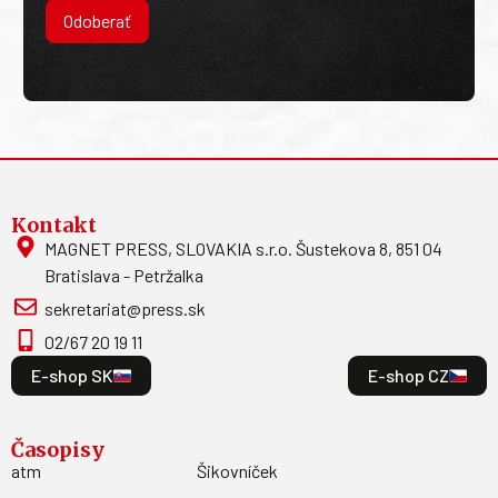
Odoberať
Kontakt
MAGNET PRESS, SLOVAKIA s.r.o. Šustekova 8, 851 04
Bratislava - Petržalka
sekretariat@press.sk
02/67 20 19 11
E-shop SK
E-shop CZ
Časopisy
atm
Šikovníček