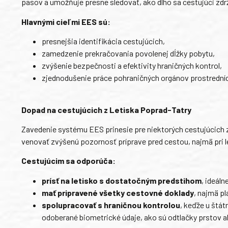
pasov a umožňuje presne sledovať, ako dlho sa cestujúci zd
Hlavnými cieľmi EES sú:
presnejšia identifikácia cestujúcich,
zamedzenie prekračovania povolenej dĺžky pobytu,
zvýšenie bezpečnosti a efektivity hraničných kontrol,
zjednodušenie práce pohraničných orgánov prostredníc
Dopad na cestujúcich z Letiska Poprad-Tatry
Zavedenie systému EES prinesie pre niektorých cestujúcich 
venovať zvýšenú pozornosť príprave pred cestou, najmä pri 
Cestujúcim sa odporúča:
prísť na letisko s dostatočným predstihom
, ideál
mať pripravené všetky cestovné doklady
, najmä p
spolupracovať s hraničnou kontrolou
, keďže u štát
odoberané biometrické údaje, ako sú odtlačky prstov a