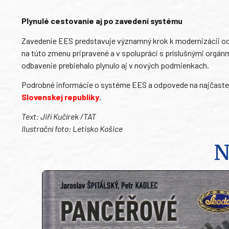
Plynulé cestovanie aj po zavedení systému
Zavedenie EES predstavuje významný krok k modernizácii ochr
na túto zmenu pripravené a v spolupráci s príslušnými orgánm
odbavenie prebiehalo plynulo aj v nových podmienkach.
Podrobné informácie o systéme EES a odpovede na najčaste
Slovenskej republiky
.
Text: Jiří Kučírek /TAT
Ilustrační foto: Letisko Košice
N