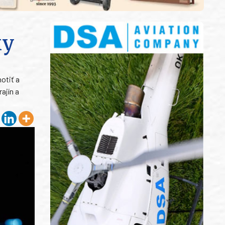
ky
otiť a
ajín a