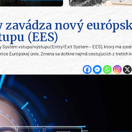
y zavádza nový európs
tupu (EES)
 Systém vstupu/výstupu (Entry/Exit System – EES), ktorý má sjedn
anice Európskej únie. Zmena sa dotkne najmä cestujúcich z tretích kr