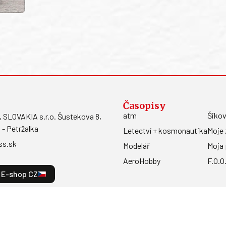
Časopisy
atm
Šikov
LOVAKIA s.r.o. Šustekova 8,
 - Petržalka
Letectví + kosmonautika
Moje 
ss.sk
Modelář
Moja 
AeroHobby
F.O.O
E-shop CZ