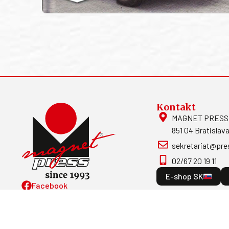
Kontakt
MAGNET PRESS, S
851 04 Bratislava
sekretariat@pre
02/67 20 19 11
E-shop SK
Facebook