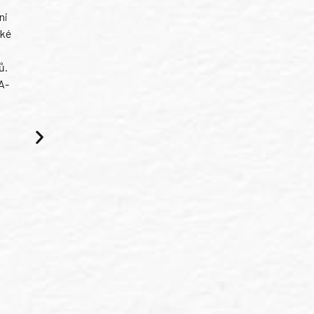
ni
ské
ů.
A-