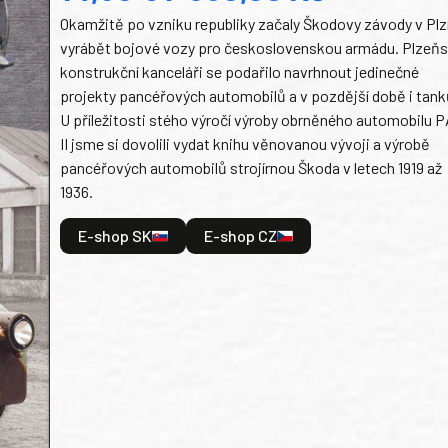
Okamžitě po vzniku republiky začaly Škodovy závody v Plz
vyrábět bojové vozy pro československou armádu. Plzeň
konstrukční kanceláři se podařilo navrhnout jedinečné
projekty pancéřových automobilů a v pozdější době i tank
U příležitosti stého výročí výroby obrněného automobilu P
II jsme si dovolili vydat knihu věnovanou vývoji a výrobě
pancéřových automobilů strojírnou Škoda v letech 1919 až
1936.
E-shop SK
E-shop CZ