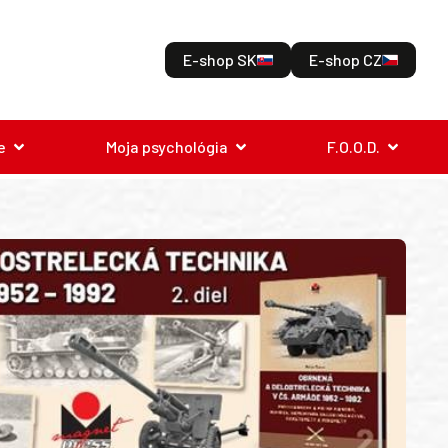
E-shop SK
E-shop CZ
e
Moja psychológia
F.O.O.D.