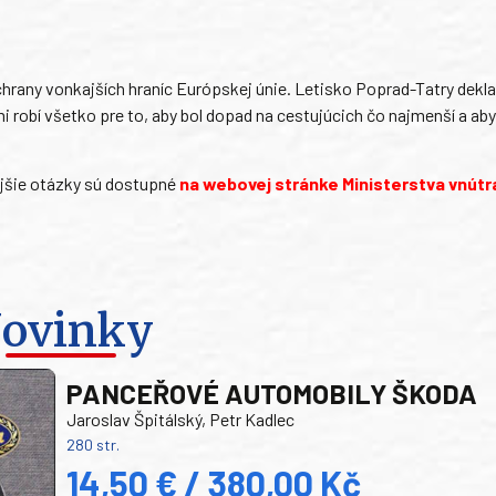
any vonkajších hraníc Európskej únie. Letisko Poprad-Tatry deklar
i robí všetko pre to, aby bol dopad na cestujúcich čo najmenší a aby
jšie otázky sú dostupné
na webovej stránke Ministerstva vnútr
ovinky
PANCEŘOVÉ AUTOMOBILY ŠKODA
Jaroslav Špitálský, Petr Kadlec
280 str.
14,50 € / 380,00 Kč