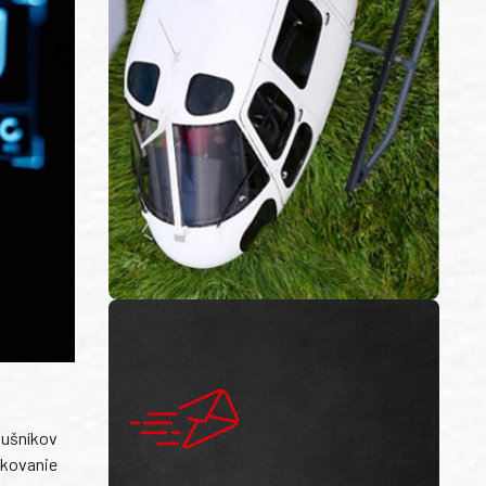
lušníkov
tkovanie