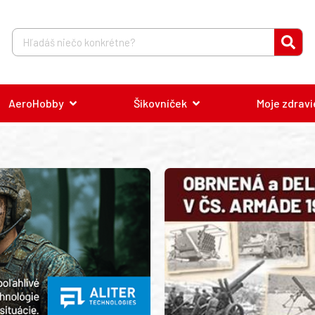
AeroHobby
Šikovníček
Moje zdravi