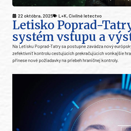
22 októbra, 2025
L+K
,
Civilné letectvo
Letisko Poprad-Tatr
systém vstupu a výs
Na Letisku Poprad-Tatry sa postupne zavádza nový európsky
zefektívniť kontrolu cestujúcich prekračujúcich vonkajšie hr
přinese nové požiadavky na priebeh hraničnej kontroly.