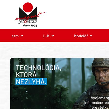
atm
L+K
Modelář