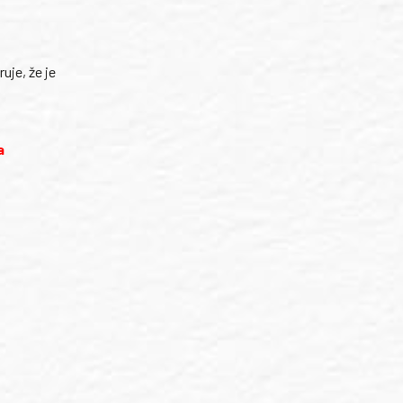
uje, že je
a