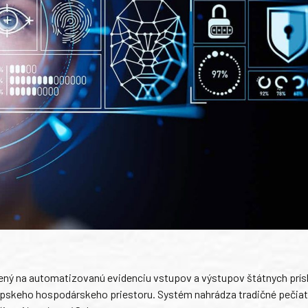
ený na automatizovanú evidenciu vstupov a výstupov štátnych prís
rópskeho hospodárskeho priestoru. Systém nahrádza tradičné pečia