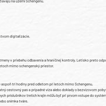
ržiavajú na území Schengenu.
tvom digitalizácie.
zmeny v priebehu odbavenia a hraničnej kontroly. Letisko preto odp
letoch mimo schengenský priestor.
ne aspoň tri hodiny pred odletom pri letoch mimo Schengenu,
latný cestovný pas a prípadné víza alebo doklady o bezvízovom poby
nych príslušníkov tretích krajín môžu byť pri prvom vstupe do systé
lebo snímka tváre.