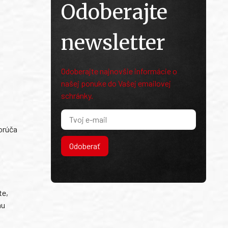
Odoberajte
newsletter
Odoberajte najnovšie informácie o
našej ponuke do Vašej emailovej
schránky.
orúča
Odoberať
te,
mu