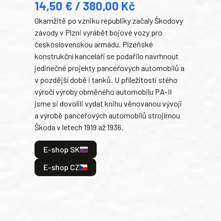
14,50 € / 380,00 Kč
22
Okamžitě po vzniku republiky začaly Škodovy
Tank
závody v Plzni vyrábět bojové vozy pro
býva
československou armádu. Plzeňské
Rusk
konstrukční kanceláři se podařilo navrhnout
armá
jedinečné projekty pancéřových automobilů a
stře
v pozdější době i tanků. U příležitosti stého
při 
výročí výroby obrněného automobilu PA-II
blíz
jsme si dovolili vydat knihu věnovanou vývoji
tank
a výrobě pancéřových automobilů strojírnou
v lé
Škoda v letech 1919 až 1936.
tak 
hrdi
E-shop SK
je: 
odeh
E-shop CZ
bitv
E
E