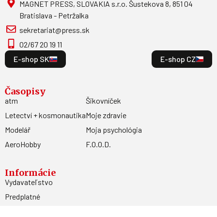
MAGNET PRESS, SLOVAKIA s.r.o. Šustekova 8, 851 04
Bratislava - Petržalka
sekretariat@press.sk
02/67 20 19 11
E-shop SK
E-shop CZ
Časopisy
atm
Šikovníček
Letectví + kosmonautika
Moje zdravie
Modelář
Moja psychológia
AeroHobby
F.O.O.D.
Informácie
Vydavateľstvo
Predplatné
Archív