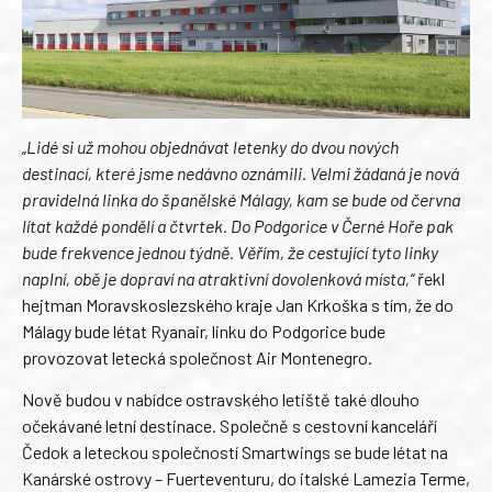
„Lidé si už mohou objednávat letenky do dvou nových
destinací, které jsme nedávno oznámili. Velmi žádaná je nová
pravidelná linka do španělské Málagy, kam se bude od června
lítat každé pondělí a čtvrtek. Do Podgorice v Černé Hoře pak
bude frekvence jednou týdně. Věřím, že cestující tyto linky
naplní, obě je dopraví na atraktivní dovolenková místa,“
řekl
hejtman Moravskoslezského kraje Jan Krkoška s tím, že do
Málagy bude létat Ryanair, linku do Podgorice bude
provozovat letecká společnost Air Montenegro.
Nově budou v nabídce ostravského letiště také dlouho
očekávané letní destinace. Společně s cestovní kanceláří
Čedok a leteckou společností Smartwings se bude létat na
Kanárské ostrovy – Fuerteventuru, do italské Lamezia Terme,