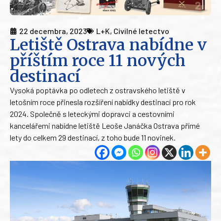
22 decembra, 2023
L+K
,
Civilné letectvo
Letiště Ostrava nabídne v
příštím roce 11 nových
destinací
Vysoká poptávka po odletech z ostravského letiště v
letošním roce přinesla rozšíření nabídky destinací pro rok
2024. Společně s leteckými dopravci a cestovními
kancelářemi nabídne letiště Leoše Janáčka Ostrava přímé
lety do celkem 29 destinací, z toho bude 11 novinek.