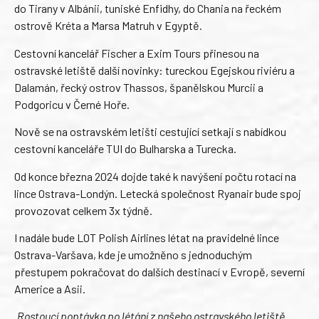
do Tirany v Albánii, tuniské Enfidhy, do Chania na řeckém
ostrově Kréta a Marsa Matruh v Egyptě.
Cestovní kancelář Fischer a Exim Tours přinesou na
ostravské letiště další novinky: tureckou Egejskou riviéru a
Dalamán, řecký ostrov Thassos, španělskou Murcii a
Podgoricu v Černé Hoře.
Nově se na ostravském letišti cestující setkají s nabídkou
cestovní kanceláře TUI do Bulharska a Turecka.
Od konce března 2024 dojde také k navýšení počtu rotací na
lince Ostrava-Londýn. Letecká společnost Ryanair bude spoj
provozovat celkem 3x týdně.
I nadále bude LOT Polish Airlines létat na pravidelné lince
Ostrava-Varšava, kde je umožněno s jednoduchým
přestupem pokračovat do dalších destinací v Evropě, severní
Americe a Asii.
„Rostoucí poptávka po létání z našeho ostravského letiště