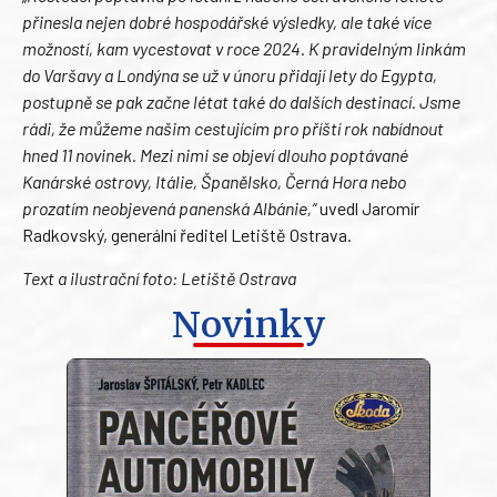
přinesla nejen dobré hospodářské výsledky, ale také více
možností, kam vycestovat v roce 2024. K pravidelným linkám
do Varšavy a Londýna se už v únoru přidají lety do Egypta,
postupně se pak začne létat také do dalších destinací. Jsme
rádi, že můžeme našim cestujícím pro příští rok nabídnout
hned 11 novinek. Mezi nimi se objeví dlouho poptávané
Kanárské ostrovy, Itálie, Španělsko, Černá Hora nebo
prozatím neobjevená panenská Albánie,“
uvedl Jaromír
Radkovský, generální ředitel Letiště Ostrava.
Text a ilustrační foto: Letiště Ostrava
Novinky