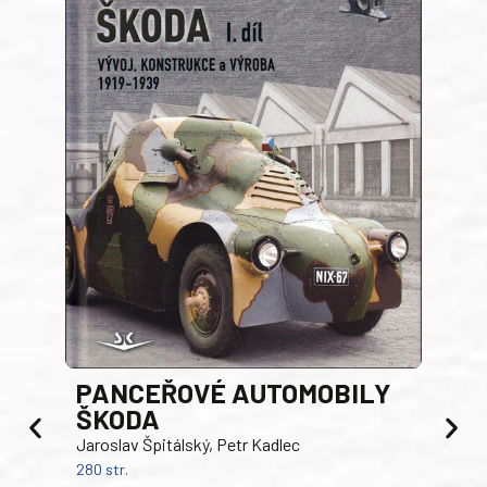
PANCEŘOVÉ AUTOMOBILY
ŠKODA
TA
Jaroslav Špitálský, Petr Kadlec
Ben
280 str.
352 s