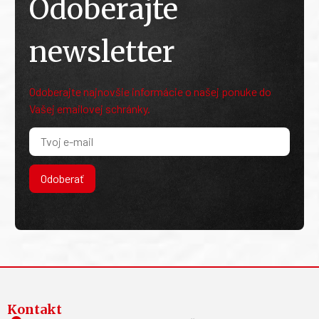
Odoberajte
newsletter
Odoberajte najnovšie informácie o našej ponuke do
Vašej emailovej schránky.
Odoberať
Kontakt