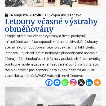
14 augusta, 2025
L+K
,
Vojenské letectvo
Letouny včasné výstrahy
obměňovány
Létající střediska včasné výstrahy a řízení poskytují
mimořádně cenné schopnosti v rámci protivzdušné obrany
stejně jako při podpoře širokého spektra misí taktického
letectva. Jejich roli zatím nedokáže plnohodnotně nahradit
žádná jiná technologie, a tak jsme v posledních létech svědky
postupné modernizace a nahrazování letounů, na nichž jsou
radiolokátory a jiné senzory instalovány, přičemž do klubu
vlastníků systémů AWACS vstupují i noví členové.