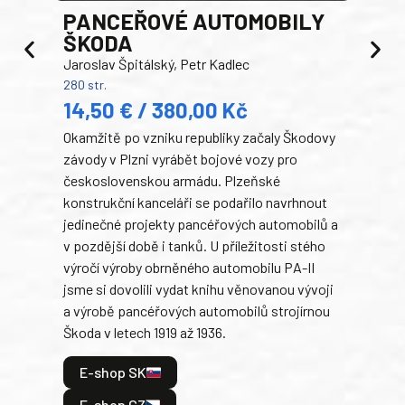
PANCEŘOVÉ AUTOMOBILY
ŠKODA
TA
Jaroslav Špitálský, Petr Kadlec
Ben
280 str.
352 s
14,50 € / 380,00 Kč
22
Okamžitě po vzniku republiky začaly Škodovy
Tank
závody v Plzni vyrábět bojové vozy pro
býva
československou armádu. Plzeňské
Rusk
konstrukční kanceláři se podařilo navrhnout
armá
jedinečné projekty pancéřových automobilů a
stře
v pozdější době i tanků. U příležitosti stého
při 
výročí výroby obrněného automobilu PA-II
blíz
jsme si dovolili vydat knihu věnovanou vývoji
tank
a výrobě pancéřových automobilů strojírnou
v lé
Škoda v letech 1919 až 1936.
tak 
hrdi
E-shop SK
je: 
odeh
E-shop CZ