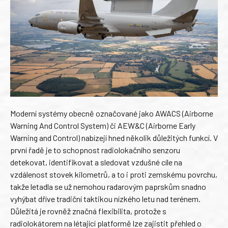
Moderní systémy obecně označované jako AWACS (Airborne
Warning And Control System) či AEW&C (Airborne Early
Warning and Control) nabízejí hned několik důležitých funkcí. V
první řadě je to schopnost radiolokačního senzoru
detekovat, identifikovat a sledovat vzdušné cíle na
vzdálenost stovek kilometrů, a to i proti zemskému povrchu,
takže letadla se už nemohou radarovým paprskům snadno
vyhýbat dříve tradiční taktikou nízkého letu nad terénem.
Důležitá je rovněž značná flexibilita, protože s
radiolokátorem na létající platformě lze zajistit přehled o