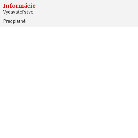
Informácie
Vydavateľstvo
Predplatné
Archív
Inzercia
GDPR
Kontakty
Facebook
Magnetpress.online
© 2023 Všetky práva vyhradené. Dizajn a