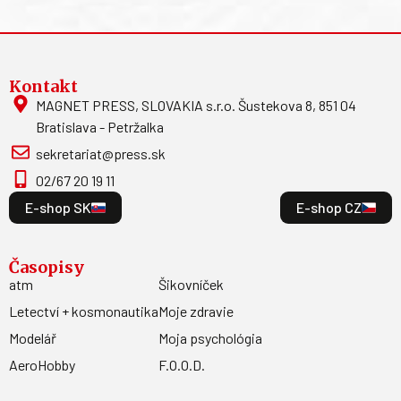
Kontakt
MAGNET PRESS, SLOVAKIA s.r.o. Šustekova 8, 851 04
Bratislava - Petržalka
sekretariat@press.sk
02/67 20 19 11
E-shop SK
E-shop CZ
Časopisy
atm
Šikovníček
Letectví + kosmonautika
Moje zdravie
Modelář
Moja psychológia
AeroHobby
F.O.O.D.