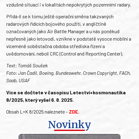
vzdušné situaci i v lokalitách nepokrytých pozemními radary.
Přidá-li se k tomu ještě operační směna takzvaných
radarových řídících bojového použití, v angličtině
označovaných jako Air Battle Manager a u nás poněkud
nepřesně jako letovodi, vznikne v podstatě vysoce mobilní a
víceméně soběstačná obdoba střediska řízení a
uvědomování, neboli CRC (Control and Reporting Center).
Text: Tomáš Soušek
Foto: Jan Čadil, Boeing, Bundeswehr, Crown Copyright, FACh,
Saab, USAF
Více se dočtete v časopisu Letectví+kosmonautika
8/2025, který vyšel 6. 8. 2025.
Obsah L+K 8/2025 naleznete –
ZDE
.
Novinky