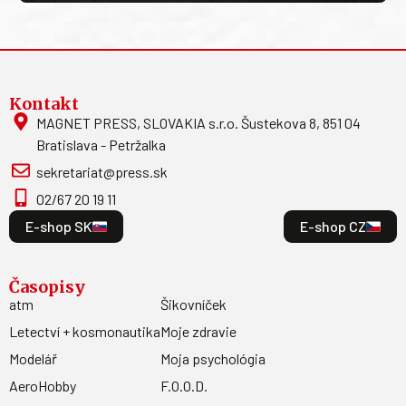
Kontakt
MAGNET PRESS, SLOVAKIA s.r.o. Šustekova 8, 851 04
Bratislava - Petržalka
sekretariat@press.sk
02/67 20 19 11
E-shop SK
E-shop CZ
Časopisy
atm
Šikovníček
Letectví + kosmonautika
Moje zdravie
Modelář
Moja psychológia
AeroHobby
F.O.O.D.