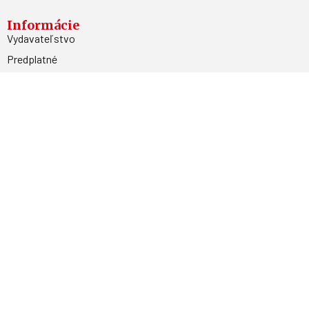
Informácie
Vydavateľstvo
Predplatné
Archív
Inzercia
GDPR
Kontakty
Facebook