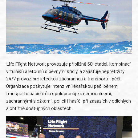
Life Flight Network provozuje přibližně 60 letadel, kombinaci
vrtulníků a letounů s pevnými křídly, a zajišťuje nepřetržitý
24/7 provoz pro leteckou záchrannou a transportní péči.
Organizace poskytuje intenzivní lékařskou péči během
transportu pacientů a spolupracuje s nemocnicemi,
záchrannými složkami, policií i hasiči při zásazích v odlehlých
a obtížně dostupných oblastech.