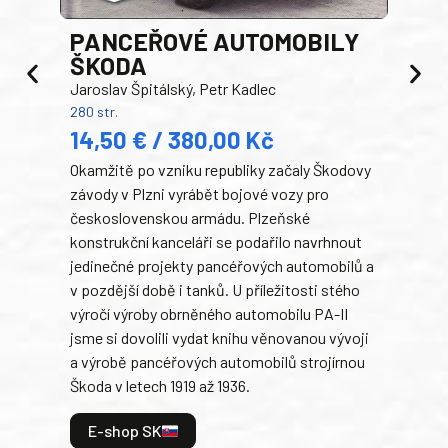
PANCEŘOVÉ AUTOMOBILY
ŠKODA
TA
Jaroslav Špitálský, Petr Kadlec
Ben
280 str.
352 s
14,50 € / 380,00 Kč
22
Okamžitě po vzniku republiky začaly Škodovy
Tank
závody v Plzni vyrábět bojové vozy pro
býva
československou armádu. Plzeňské
Rusk
konstrukční kanceláři se podařilo navrhnout
armá
jedinečné projekty pancéřových automobilů a
stře
v pozdější době i tanků. U příležitosti stého
při 
výročí výroby obrněného automobilu PA-II
blíz
jsme si dovolili vydat knihu věnovanou vývoji
tank
a výrobě pancéřových automobilů strojírnou
v lé
Škoda v letech 1919 až 1936.
tak 
hrdi
E-shop SK
je: 