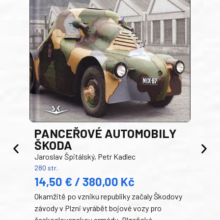
PANCEŘOVÉ AUTOMOBILY
ŠKODA
TA
Jaroslav Špitálský, Petr Kadlec
Ben
280 str.
352 s
14,50 € / 380,00 Kč
22
Okamžitě po vzniku republiky začaly Škodovy
Tank
závody v Plzni vyrábět bojové vozy pro
býva
československou armádu. Plzeňské