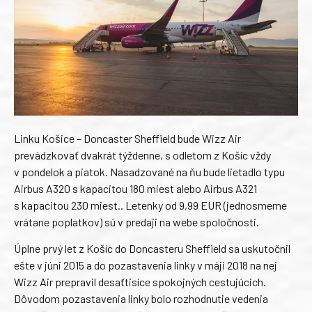
Linku Košice – Doncaster Sheffield bude Wizz Air
prevádzkovať dvakrát týždenne, s odletom z Košíc vždy
v pondelok a piatok. Nasadzované na ňu bude lietadlo typu
Airbus A320 s kapacitou 180 miest alebo Airbus A321
s kapacitou 230 miest.. Letenky od 9,99 EUR (jednosmerne
vrátane poplatkov) sú v predaji na webe spoločnosti.
Úplne prvý let z Košíc do Doncasteru Sheffield sa uskutočnil
ešte v júni 2015 a do pozastavenia linky v máji 2018 na nej
Wizz Air prepravil desaťtisíce spokojných cestujúcich.
Dôvodom pozastavenia linky bolo rozhodnutie vedenia