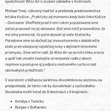
spoločnosti Wizz Air o zrušení základne v Košiciach.
Michael Tmej, výkonný riaditeľ a predseda predstavenstva
letiska Košice:
„Prakticky od momentu kedy bola linka Košice
– Doncaster Sheffield pred tromi rokmi pozastavená sme
začali pracovať na jej obnovení. Boli sme totiž presvedčení, že
má silný potenciál, čo potvrdzovali aj naše štatistiky.
Paradoxne sme sa dočkali jej znovuotvorenia v období ešte
stále pretrvávajúcej najväčšej krízy v dejinách leteckého
priemyslu. Sme veľmi radi, že Wizz Air sa na túto linku vracia
a opäť tak umožní častejšie stretávanie rodín z oboch
regiónov a postupne aj podporu cestovného ruchu a rast
obchodných príležitostí.“
V súvislosti s blížiacou sa letnou dovolenkovou sezónou sa
predpokladá, že tento rok by dovolenkári z východného
Slovenska mohli lietať do 8 destinácií v 6 krajinách:
Antalya v Turecku
Burgas v Bulharsku