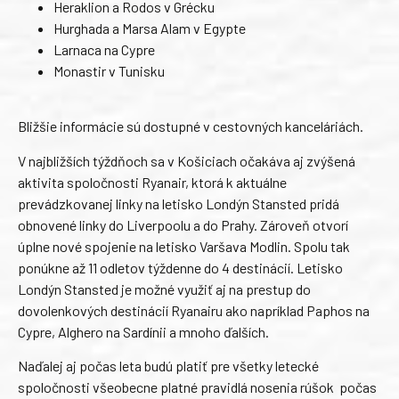
Heraklion a Rodos v Grécku
Hurghada a Marsa Alam v Egypte
Larnaca na Cypre
Monastir v Tunisku
Bližšie informácie sú dostupné v cestovných kanceláriách.
V najbližších týždňoch sa v Košiciach očakáva aj zvýšená
aktivita spoločnosti Ryanair, ktorá k aktuálne
prevádzkovanej linky na letisko Londýn Stansted pridá
obnovené linky do Liverpoolu a do Prahy. Zároveň otvorí
úplne nové spojenie na letisko Varšava Modlin. Spolu tak
ponúkne až 11 odletov týždenne do 4 destinácií. Letisko
Londýn Stansted je možné využiť aj na prestup do
dovolenkových destinácií Ryanairu ako napríklad Paphos na
Cypre, Alghero na Sardínii a mnoho ďalších.
Naďalej aj počas leta budú platiť pre všetky letecké
spoločnosti všeobecne platné pravidlá nosenia rúšok počas