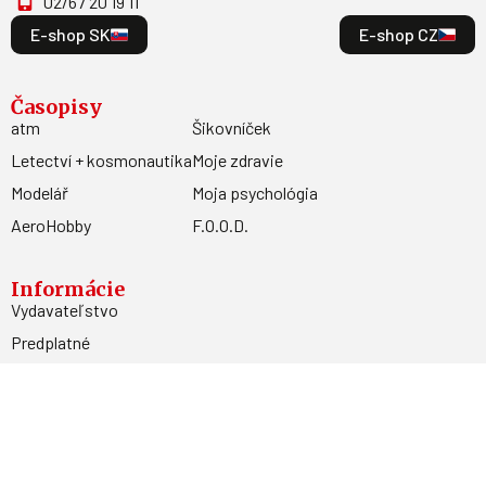
02/67 20 19 11
E-shop SK
E-shop CZ
Časopisy
atm
Šikovníček
Letectví + kosmonautika
Moje zdravie
Modelář
Moja psychológia
AeroHobby
F.O.O.D.
Informácie
Vydavateľstvo
Predplatné
Archív
Inzercia
GDPR
Kontakty