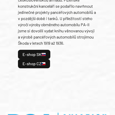
Rusk
konstrukční kanceláři se podařilo navrhnout
armá
jedinečné projekty pancéřových automobilů a
stře
v pozdější době i tanků. U příležitosti stého
při 
výročí výroby obrněného automobilu PA-II
blíz
jsme si dovolili vydat knihu věnovanou vývoji
tank
a výrobě pancéřových automobilů strojírnou
v lé
Škoda v letech 1919 až 1936.
tak 
hrdi
E-shop SK
je: 
odeh
E-shop CZ
bitv
E
E