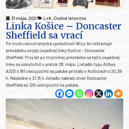
31 mája, 2021
L+K
,
Civilné letectvo
Linka Košice – Doncaster
Sheffield sa vrací
Po troch rokoch letecká spoločnosť Wizz Air reštartuje
prevádzku svojej úspešnej linky Košice – Doncaster
Sheffield. Prvý let po trojročnej prestávke na tejto úspešnej
linke sa uskutočnil v piatok 28. mája. Lietadlo typu Airbus
A320 s 181 cestujúcimi na palube pristálo v Košiciach o 20.39
h. Následne o 21.15 h. lietadlo nabralo smer Doncaster
Sheffield so 129 cestujúcimi na palube.