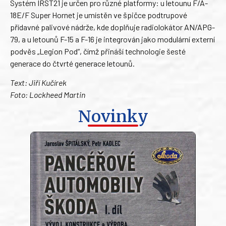
Systém IRST21 je určen pro různé platformy: u letounu F/A-
18E/F Super Hornet je umístěn ve špičce podtrupové
přídavné palivové nádrže, kde doplňuje radiolokátor AN/APG-
79, a u letounů F-15 a F-16 je integrován jako modulární externí
podvěs „Legion Pod“, čímž přináší technologie šesté
generace do čtvrté generace letounů.
Text: Jiří Kučírek
Foto: Lockheed Martin
Novinky