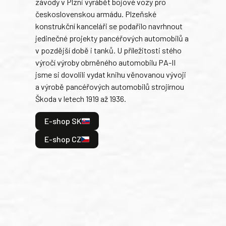
závody v Plzni vyrábět bojové vozy pro
býva
československou armádu. Plzeňské
Rusk
konstrukční kanceláři se podařilo navrhnout
armá
jedinečné projekty pancéřových automobilů a
stře
v pozdější době i tanků. U příležitosti stého
při 
výročí výroby obrněného automobilu PA-II
blíz
jsme si dovolili vydat knihu věnovanou vývoji
tank
a výrobě pancéřových automobilů strojírnou
v lé
Škoda v letech 1919 až 1936.
tak 
hrdi
E-shop SK
je: 
odeh
E-shop CZ
bitv
E
E