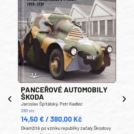
PANCEŘOVÉ AUTOMOBILY
ŠKODA
TA
Jaroslav Špitálský, Petr Kadlec
Ben
280 str.
352 s
14,50 € / 380,00 Kč
22
Okamžitě po vzniku republiky začaly Škodovy
Tank