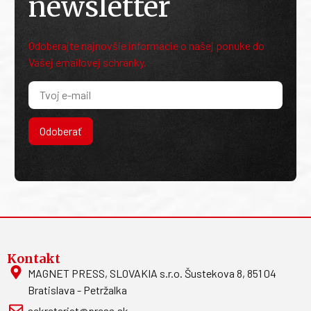
newsletter
Odoberajte najnovšie informácie o našej ponuke do
Vašej emailovej schránky.
Odoberať
Kontakt
MAGNET PRESS, SLOVAKIA s.r.o. Šustekova 8, 851 04
Bratislava - Petržalka
sekretariat@press.sk