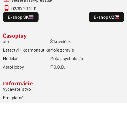
02/67 20 19 11
E-shop SK
E-shop CZ
Časopisy
atm
Šikovníček
Letectví + kosmonautika
Moje zdravie
Modelář
Moja psychológia
AeroHobby
F.O.O.D.
Informácie
Vydavateľstvo
Predplatné
Archív
Inzercia
GDPR