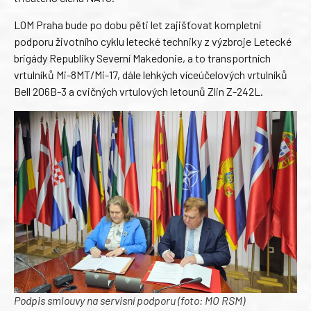
LOM Praha bude po dobu pěti let zajišťovat kompletní
podporu životního cyklu letecké techniky z výzbroje Letecké
brigády Republiky Severní Makedonie, a to transportních
vrtulníků Mi-8MT/Mi-17, dále lehkých víceúčelových vrtulníků
Bell 206B-3 a cvičných vrtulových letounů Zlin Z-242L.
Podpis smlouvy na servisní podporu (foto: MO RSM)