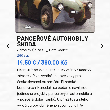
PANCEŘOVÉ AUTOMOBILY
ŠKODA
TA
Jaroslav Špitálský, Petr Kadlec
Ben
280 str.
352 s
14,50 € / 380,00 Kč
22
Okamžitě po vzniku republiky začaly Škodovy
Tank
závody v Plzni vyrábět bojové vozy pro
býva
československou armádu. Plzeňské
Rusk
konstrukční kanceláři se podařilo navrhnout
armá
jedinečné projekty pancéřových automobilů a
stře
v pozdější době i tanků. U příležitosti stého
při 
výročí výroby obrněného automobilu PA-II
blíz