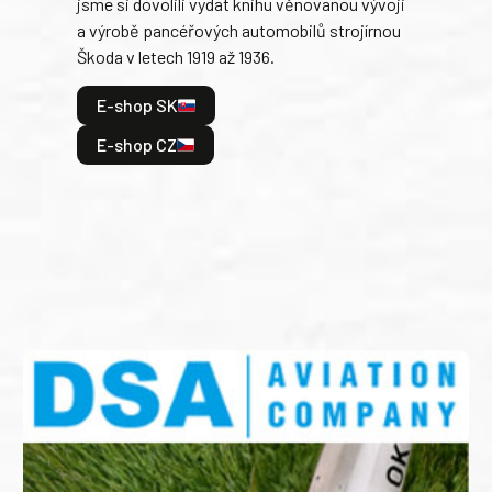
jsme si dovolili vydat knihu věnovanou vývoji
tank
a výrobě pancéřových automobilů strojírnou
v lé
Škoda v letech 1919 až 1936.
tak 
hrdi
E-shop SK
je: 
odeh
E-shop CZ
bitv
E
E