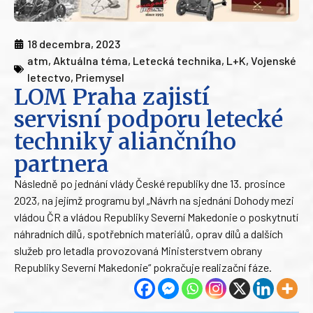
18 decembra, 2023
atm
,
Aktuálna téma
,
Letecká technika
,
L+K
,
Vojenské
letectvo
,
Priemysel
LOM Praha zajistí
servisní podporu letecké
techniky aliančního
partnera
Následně po jednání vlády České republiky dne 13. prosince
2023, na jejímž programu byl „Návrh na sjednání Dohody mezi
vládou ČR a vládou Republiky Severní Makedonie o poskytnutí
náhradních dílů, spotřebních materiálů, oprav dílů a dalších
služeb pro letadla provozovaná Ministerstvem obrany
Republiky Severní Makedonie“ pokračuje realizační fáze.