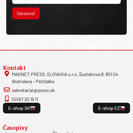
Odoberať
Kontakt
MAGNET PRESS, SLOVAKIA s.r.o. Šustekova 8, 851 04
Bratislava - Petržalka
sekretariat@press.sk
02/67 20 19 11
E-shop SK
E-shop CZ
Časopisy