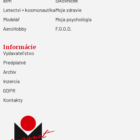
atm
Šikovníček
Letectví + kosmonautika
Moje zdravie
Modelář
Moja psychológia
AeroHobby
F.O.O.D.
Informácie
Vydavateľstvo
Predplatné
Archív
Inzercia
GDPR
Kontakty