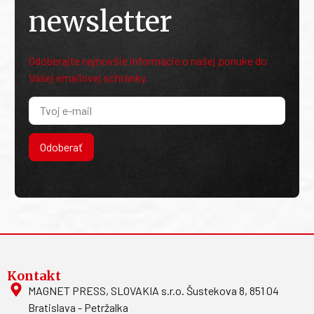
newsletter
Odoberajte najnovšie informácie o našej ponuke do
Vašej emailovej schránky.
Odoberať
Kontakt
MAGNET PRESS, SLOVAKIA s.r.o. Šustekova 8, 851 04
Bratislava - Petržalka