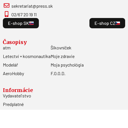
sekretariat@press.sk
02/67 20 19 11
E-shop SK
E-shop CZ
Časopisy
atm
Šikovníček
Letectví + kosmonautika
Moje zdravie
Modelář
Moja psychológia
AeroHobby
F.O.O.D.
Informácie
Vydavateľstvo
Predplatné
Archív
Inzercia