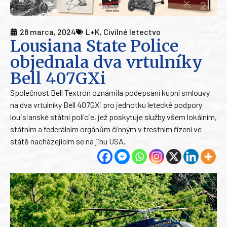
28 marca, 2024
L+K
,
Civilné letectvo
Lousiana State Police
objednala dva vrtulníky
Bell 407GXi
Společnost Bell Textron oznámila podepsaní kupní smlouvy
na dva vrtulníky Bell 407GXi pro jednotku letecké podpory
louisianské státní policie, jež poskytuje služby všem lokálním,
státním a federálním orgánům činným v trestním řízení ve
státě nacházejícím se na jihu USA.