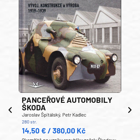
PANCEŘOVÉ AUTOMOBILY
ŠKODA
TA
Jaroslav Špitálský, Petr Kadlec
Ben
280 str.
352 s
14,50 € / 380,00 Kč
22
Okamžitě po vzniku republiky začaly Škodovy