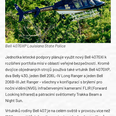
Bell 407GXP Louisiana State Police
Jednotka letecké podpory plánuje využít nový Bell 407GXi k
rozšíření portfolia misí v oblasti veřejné bezpečnosti. Kromě
dvojice objednaných strojů používá také vrtulník Bell 407GXP,
dva Belly 430, jeden Bell 206L-IV Long Ranger a jeden Bell
206B-III Jet Ranger – všechny v konfiguraci s brýlemi pro
noční vidění (NVG), infračervenými kamerami FLIR (Forward
Looking Infrared) a pátracími světlomety Trakka Beam a
Night Sun.
Vrtulníků rodiny Bell 407 je na celém světě v provozu více než