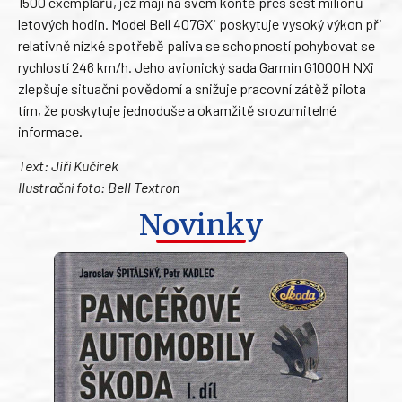
1500 exemplářů, jež mají na svém kontě přes šest milionů
letových hodin. Model Bell 407GXi poskytuje vysoký výkon při
relativně nízké spotřebě paliva se schopností pohybovat se
rychlostí 246 km/h. Jeho avionický sada Garmin G1000H NXi
zlepšuje situační povědomí a snižuje pracovní zátěž pilota
tím, že poskytuje jednoduše a okamžitě srozumitelné
informace.
Text: Jiří Kučírek
Ilustrační foto: Bell Textron
Novinky