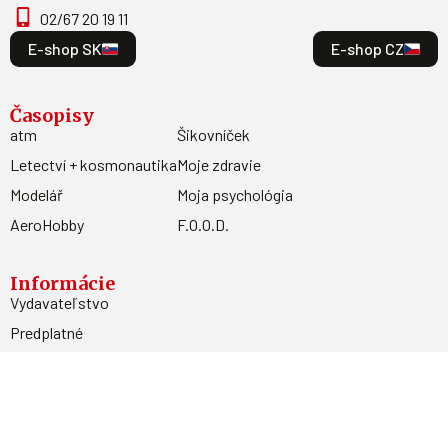
02/67 20 19 11
E-shop SK
E-shop CZ
Časopisy
atm
Šikovníček
Letectví + kosmonautika
Moje zdravie
Modelář
Moja psychológia
AeroHobby
F.O.O.D.
Informácie
Vydavateľstvo
Predplatné
Archív
Inzercia
GDPR