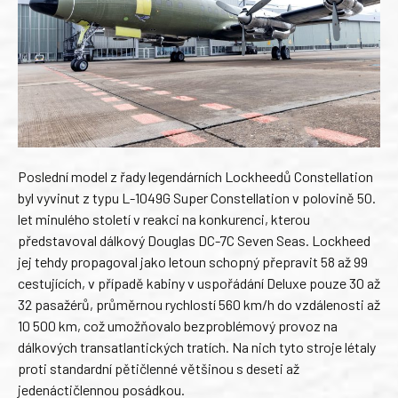
Poslední model z řady legendárních Lockheedů Constellation
byl vyvinut z typu L-1049G Super Constellation v polovině 50.
let minulého století v reakci na konkurenci, kterou
představoval dálkový Douglas DC-7C Seven Seas. Lockheed
jej tehdy propagoval jako letoun schopný přepravit 58 až 99
cestujících, v případě kabiny v uspořádání Deluxe pouze 30 až
32 pasažérů, průměrnou rychlostí 560 km/h do vzdálenosti až
10 500 km, což umožňovalo bezproblémový provoz na
dálkových transatlantických tratích. Na nich tyto stroje létaly
proti standardní pětičlenné většinou s deseti až
jedenáctičlennou posádkou.