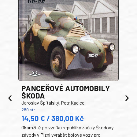
PANCEŘOVÉ AUTOMOBILY
ŠKODA
TA
Jaroslav Špitálský, Petr Kadlec
Ben
280 str.
352 s
14,50 € / 380,00 Kč
22
Okamžitě po vzniku republiky začaly Škodovy
Tank
závody v Plzni vyrábět bojové vozy pro
býva