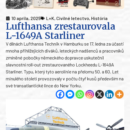
10 apríla, 2025
L+K
,
Civilné letectvo
,
História
Lufthansa zrestaurovala
L-1649A Starliner
V dílnách Lufthansa Technik v Hamburku se 17. ledna za účasti
mnoha přihlížejících diváků, leteckých nadšenců a pracovníků
zmíněné pobočky německého dopravce uskutečnil
slavnostní roll-out zrestaurovaného Lockheedu L-1649A
Starliner. Typu, který tyto aerolinie na přelomu 50. a 60. Let
minulého století provozovaly v počtu čtyř kusů především na
své transatlantické lince do New Yorku.