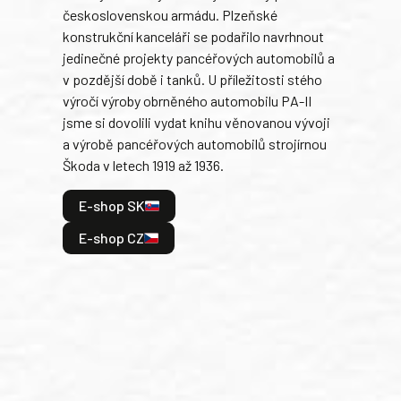
československou armádu. Plzeňské
Rusk
konstrukční kanceláři se podařilo navrhnout
armá
jedinečné projekty pancéřových automobilů a
stře
v pozdější době i tanků. U příležitosti stého
při 
výročí výroby obrněného automobilu PA-II
blíz
jsme si dovolili vydat knihu věnovanou vývoji
tank
a výrobě pancéřových automobilů strojírnou
v lé
Škoda v letech 1919 až 1936.
tak 
hrdi
E-shop SK
je: 
odeh
E-shop CZ
bitv
E
E