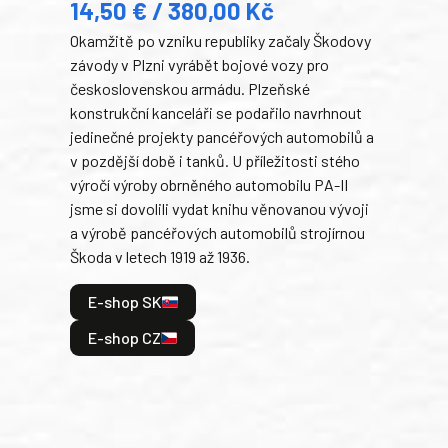
14,50 € / 380,00 Kč
22
Okamžitě po vzniku republiky začaly Škodovy
Tank
závody v Plzni vyrábět bojové vozy pro
býva
československou armádu. Plzeňské
Rusk
konstrukční kanceláři se podařilo navrhnout
armá
jedinečné projekty pancéřových automobilů a
stře
v pozdější době i tanků. U příležitosti stého
při 
výročí výroby obrněného automobilu PA-II
blíz
jsme si dovolili vydat knihu věnovanou vývoji
tank
a výrobě pancéřových automobilů strojírnou
v lé
Škoda v letech 1919 až 1936.
tak 
hrdi
E-shop SK
je: 
odeh
E-shop CZ
bitv
E
E