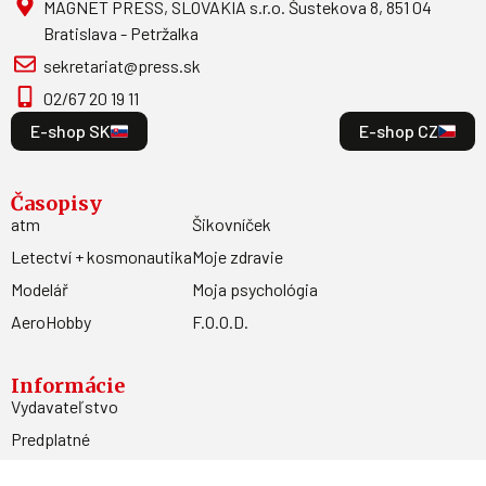
MAGNET PRESS, SLOVAKIA s.r.o. Šustekova 8, 851 04
Bratislava - Petržalka
sekretariat@press.sk
02/67 20 19 11
E-shop SK
E-shop CZ
Časopisy
atm
Šikovníček
Letectví + kosmonautika
Moje zdravie
Modelář
Moja psychológia
AeroHobby
F.O.O.D.
Informácie
Vydavateľstvo
Predplatné
Archív