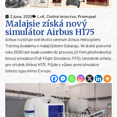
2 júna, 2025
L+K
,
Civilné letectvo
,
Priemysel
Malajsie získá nový
simulátor Airbus H175
Airbus rozšiřuje své školicí centrum Airbus Helicopters
Training Academy v malajsijském Subangu. Ve druhé polovině
roku 2026 tam bude uveden do provozu již třetí plnohodnotný
letový simulátor (Full-Flight Simulator, FFS), tentokrát určený
pro vrtulník Airbus H175. Půjde o vůbec první simulátor
tohoto typu mimo Evropu.