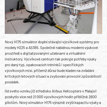
Nový H175 simulátor doplní stávající výcvikové systémy pro
modely H225 a AS365. Společně nabídnou moderní výukové
prostředí s digitalizovanými učebnami a virtuálními
instruktory. Výcvikové centrum tak pokryje potřeby výuky
pro daný typ, opakovacích tréninků i specifických
výcvikových misí, přičemž důraz bude kladen na zvládání
kritických letových situací a zvyšování provozní způsobilosti
posádek.
Od svého vzniku již středisko Airbus Helicopters v Malajsii
poskytlo více než 21 000 výcvikových hodin přibližně 2600
pilotům. Nový simulátor H175 výrazně zvýší kapacitu výuky a