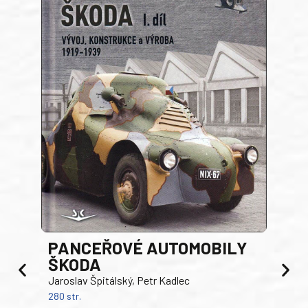
PANCEŘOVÉ AUTOMOBILY
ŠKODA
TA
Jaroslav Špitálský, Petr Kadlec
Ben
280 str.
352 s