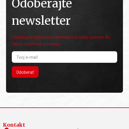
Odoberajte
newsletter
Odoberajte najnovšie informácie o našej ponuke do
Vašej emailovej schránky.
Odoberať
Kontakt