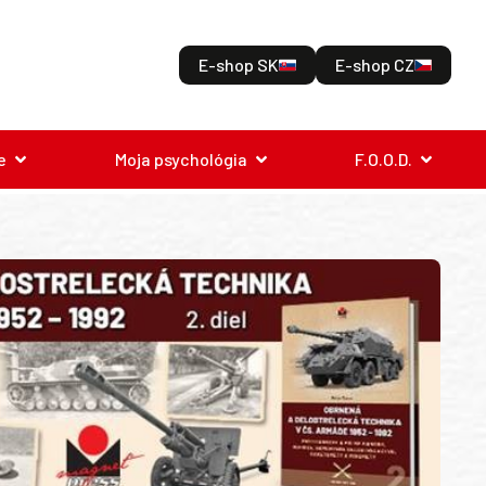
E-shop SK
E-shop CZ
e
Moja psychológia
F.O.O.D.