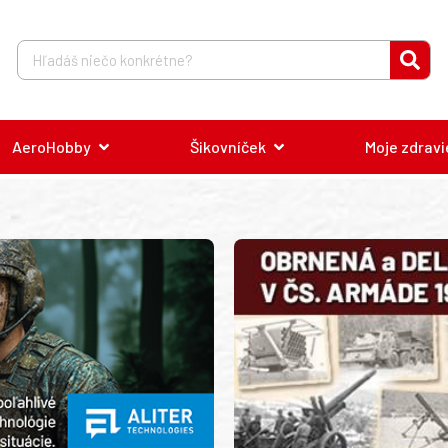
AeroHobby
Šikovníček
Moje zdravi