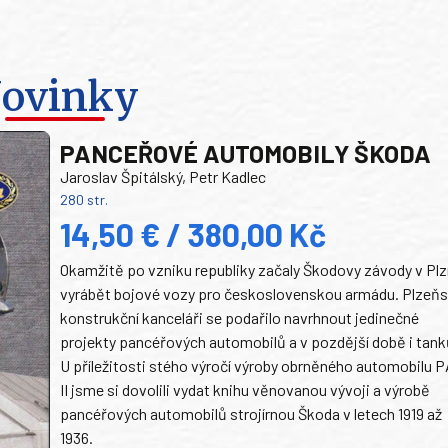
ovinky
PANCEŘOVÉ AUTOMOBILY ŠKODA
Jaroslav Špitálský, Petr Kadlec
280 str.
14,50 € / 380,00 Kč
Okamžitě po vzniku republiky začaly Škodovy závody v Plz
vyrábět bojové vozy pro československou armádu. Plzeň
konstrukční kanceláři se podařilo navrhnout jedinečné
projekty pancéřových automobilů a v pozdější době i tank
U příležitosti stého výročí výroby obrněného automobilu P
II jsme si dovolili vydat knihu věnovanou vývoji a výrobě
pancéřových automobilů strojírnou Škoda v letech 1919 až
1936.