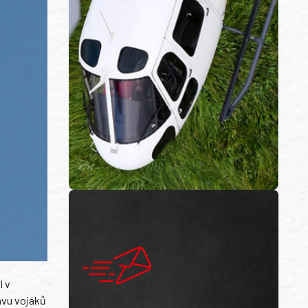
l v
ravu vojáků