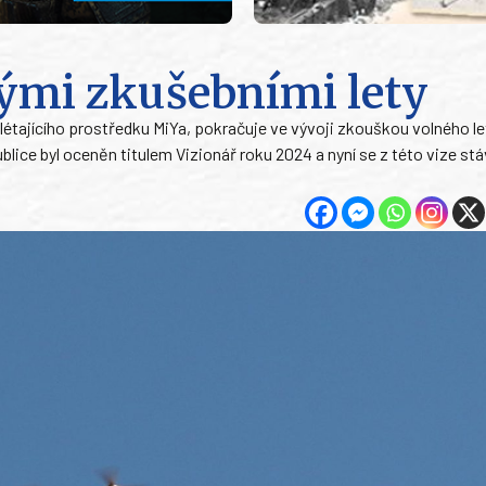
ými zkušebními lety
étajícího prostředku MiYa, pokračuje ve vývoji zkouškou volného le
blice byl oceněn titulem Vizionář roku 2024 a nyní se z této vize st