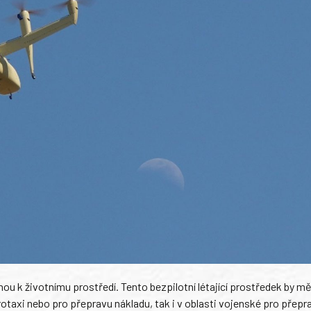
ou k životnímu prostředí. Tento bezpilotní létající prostředek by mě
erotaxi nebo pro přepravu nákladu, tak i v oblasti vojenské pro přep