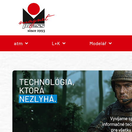
atm
L+K
Modelář