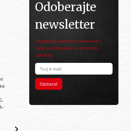
Odoberajte
newsletter
Odoberajte najnovšie informácie o
našej ponuke do Vašej emailovej
schránky.
ni
Odoberať
ské
ů.
A-