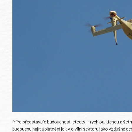
MiYa představuje budoucnost letectví – rychlou, tichou a šetrn
budoucnu najít uplatnění jak v civilní sektoru jako vzdušné a