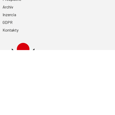
Archív
Inzercia
GDPR
Kontakty
Facebook
Magnetpress.online
© 2023 Všetky práva vyhradené. Dizajn a
programovanie: