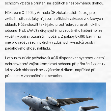
schopný vzletu a přistání na letištích s nezpevněnou dráhou.
Nákupem C-390 by Armáda ČR získala další nástroj pro
zvládání situací, jakými jsou například evakuace z krizových
oblastí. Může sloužit také jako prostředek zdravotnického
odsunu (MEDEVAC) a díky systému vzdušného hašení ho lze
využít i v boji s rozsáhlými požáry. Z paluby C-390 lze mimo
jiné provádět všechny druhy vzdušných výsadků osob i
padákového shozu nákladu.
Letoun musí dle požadavků AČR disponovat systémy vlastní
ochrany, které zajistí komplexní ochranu při přistání i vzletu v
krizových oblastech se zvýšeným rizikem, například při
působení v zahraničních operacích.