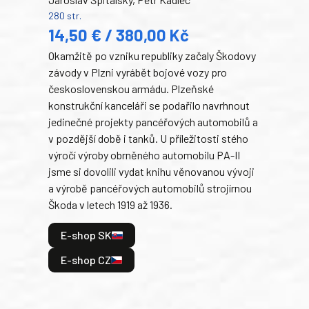
Ben
280 str.
352 s
14,50 € / 380,00 Kč
22
Okamžitě po vzniku republiky začaly Škodovy
Tank
závody v Plzni vyrábět bojové vozy pro
býva
československou armádu. Plzeňské
Rusk
konstrukční kanceláři se podařilo navrhnout
armá
jedinečné projekty pancéřových automobilů a
stře
v pozdější době i tanků. U příležitosti stého
při 
výročí výroby obrněného automobilu PA-II
blíz
jsme si dovolili vydat knihu věnovanou vývoji
tank
a výrobě pancéřových automobilů strojírnou
v lé
Škoda v letech 1919 až 1936.
tak 
hrdi
E-shop SK
je: 
odeh
E-shop CZ
bitv
E