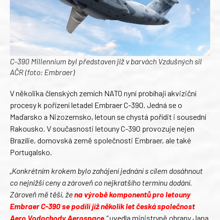
C-390 Millennium byl představen již v barvách Vzdušných sil
AČR (foto: Embraer)
V několika členských zemích NATO nyní probíhají akviziční
procesy k pořízení letadel Embraer C-390. Jedná se o
Maďarsko a Nizozemsko, letoun se chystá pořídit i sousední
Rakousko. V současnosti letouny C-390 provozuje nejen
Brazílie, domovská země společnosti Embraer, ale také
Portugalsko.
„Konkrétním krokem bylo zahájení jednání s cílem dosáhnout
co nejnižší ceny a zároveň co nejkratšího termínu dodání.
Zároveň mě těší, že
na výrobě komponentů pro letouny
Embraer C-390 se podílí již několik let česká společnost
Aero Vodochody Aerospace
,“
uvedla ministryně obrany Jana