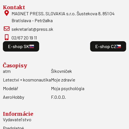
Kontakt
MAGNET PRESS, SLOVAKIA s.r.o. Šustekova 8, 851 04
Bratislava - Petržalka
sekretariat@press.sk
02/67 20 19 11
E-shop SK
E-shop CZ
Časopisy
atm
Šikovníček
Letectví + kosmonautika
Moje zdravie
Modelář
Moja psychológia
AeroHobby
F.O.O.D.
Informácie
Vydavateľstvo
Predplatné