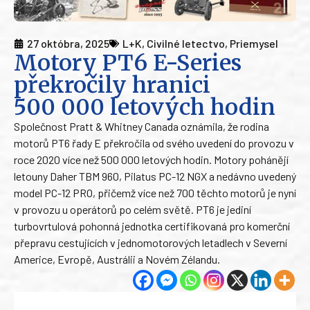
27 októbra, 2025
L+K
,
Civilné letectvo
,
Priemysel
Motory PT6 E-Series
překročily hranici
500 000 letových hodin
Společnost Pratt & Whitney Canada oznámila, že rodina
motorů PT6 řady E překročila od svého uvedení do provozu v
roce 2020 více než 500 000 letových hodin. Motory pohánějí
letouny Daher TBM 960, Pilatus PC-12 NGX a nedávno uvedený
model PC-12 PRO, přičemž více než 700 těchto motorů je nyní
v provozu u operátorů po celém světě. PT6 je jediní
turbovrtulová pohonná jednotka certifikovaná pro komerční
přepravu cestujících v jednomotorových letadlech v Severní
Americe, Evropě, Austrálii a Novém Zélandu.