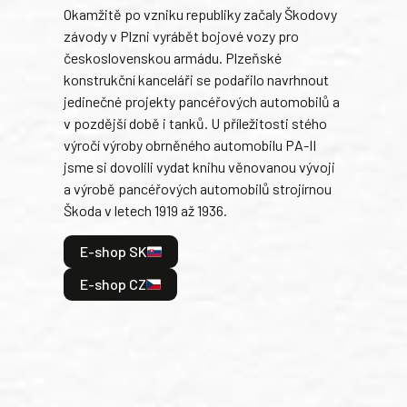
Okamžitě po vzniku republiky začaly Škodovy
Tank
závody v Plzni vyrábět bojové vozy pro
býva
československou armádu. Plzeňské
Rusk
konstrukční kanceláři se podařilo navrhnout
armá
jedinečné projekty pancéřových automobilů a
stře
v pozdější době i tanků. U příležitosti stého
při 
výročí výroby obrněného automobilu PA-II
blíz
jsme si dovolili vydat knihu věnovanou vývoji
tank
a výrobě pancéřových automobilů strojírnou
v lé
Škoda v letech 1919 až 1936.
tak 
hrdi
E-shop SK
je: 
odeh
E-shop CZ
bitv
E
E