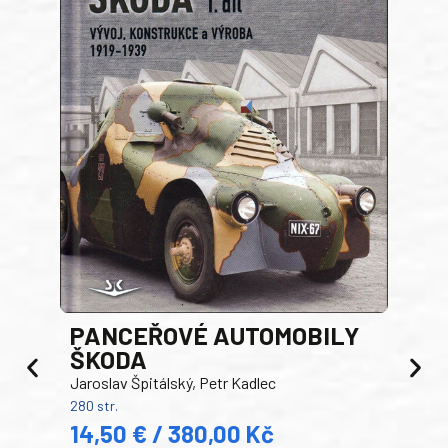
PANCEŘOVÉ AUTOMOBILY
ŠKODA
TA
Jaroslav Špitálský, Petr Kadlec
Ben
280 str.
352 s
14,50 € / 380,00 Kč
22