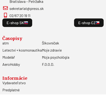
Bratislava - Petržalka
sekretariat@press.sk
02/67 20 19 11
E-shop SK
E-shop CZ
Časopisy
atm
Šikovníček
Letectví + kosmonautika
Moje zdravie
Modelář
Moja psychológia
AeroHobby
F.O.O.D.
Informácie
Vydavateľstvo
Predplatné
Archív
Inzercia