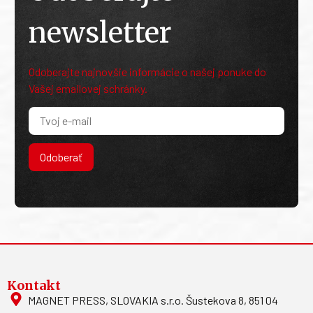
newsletter
Odoberajte najnovšie informácie o našej ponuke do
Vašej emailovej schránky.
Odoberať
Kontakt
MAGNET PRESS, SLOVAKIA s.r.o. Šustekova 8, 851 04