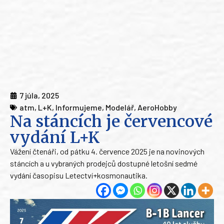
7 júla, 2025
atm
,
L+K
,
Informujeme
,
Modelář
,
AeroHobby
Na stáncích je červencové
vydání L+K
Vážení čtenáři, od pátku 4. července 2025 je na novinových
stáncích a u vybraných prodejců dostupné letošní sedmé
vydání časopisu Letectví+kosmonautika.