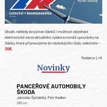
Obsah, náhledy dvojstran článků i možnost objednání
elektronické verze aktuálního vydání a rovněž upoutávky na
články, které připravujeme do následujícího čísla, naleznete –
ZDE
.
Redakce L+K
Novinky
PANCEŘOVÉ AUTOMOBILY
TA
ŠKODA
Ben
Jaroslav Špitálský, Petr Kadlec
352 s
22
280 str.