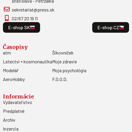
Bratislava - Petržalka
sekretariat@press.sk
02/67 20 19 11
E-shop SK
E-shop CZ
Časopisy
atm
Šikovníček
Letectví + kosmonautika
Moje zdravie
Modelář
Moja psychológia
AeroHobby
F.O.O.D.
Informácie
Vydavateľstvo
Predplatné
Archív
Inzercia