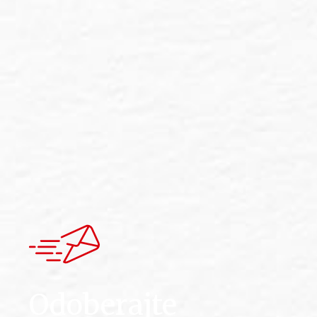
Odoberajte