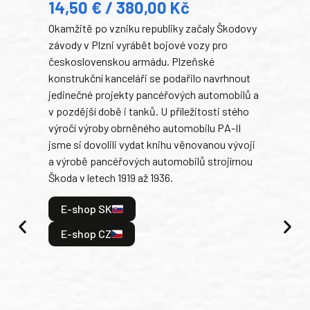
14,50 € / 380,00 Kč
Tank
Okamžitě po vzniku republiky začaly Škodovy
býva
závody v Plzni vyrábět bojové vozy pro
Rusk
československou armádu. Plzeňské
armá
konstrukční kanceláři se podařilo navrhnout
stře
jedinečné projekty pancéřových automobilů a
při 
v pozdější době i tanků. U příležitosti stého
blíz
výročí výroby obrněného automobilu PA-II
tank
jsme si dovolili vydat knihu věnovanou vývoji
v lé
a výrobě pancéřových automobilů strojírnou
tak 
Škoda v letech 1919 až 1936.
hrdi
je: 
E-shop SK
odeh
bitv
E-shop CZ
E
E