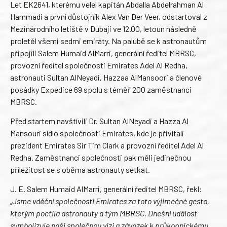
Let EK2641, kterému velel kapitán Abdalla Abdelrahman Al
Hammadi a první důstojník Alex Van Der Veer, odstartoval z
Mezinárodního letiště v Dubaji ve 12.00, letoun následně
proletěl všemi sedmi emiráty. Na palubě se k astronautům
připojili Salem Humaid AlMarri, generální ředitel MBRSC,
provozní ředitel společnosti Emirates Adel Al Redha,
astronauti Sultan AlNeyadi, Hazzaa AlMansoori a členové
posádky Expedice 69 spolu s téměř 200 zaměstnanci
MBRSC.
Před startem navštívili Dr. Sultan AlNeyadi a Hazza Al
Mansouri sídlo společnosti Emirates, kde je přivítali
prezident Emirates Sir Tim Clark a provozní ředitel Adel Al
Redha. Zaměstnanci společnosti pak měli jedinečnou
příležitost se s oběma astronauty setkat.
J. E. Salem Humaid AlMarri, generální ředitel MBRSC, řekl:
„Jsme vděční společnosti Emirates za toto výjimečné gesto,
kterým poctila astronauty a tým MBRSC. Dnešní událost
symbolizuje naši společnou vizi a závazek k průkopnickému