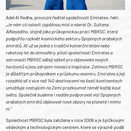
Adel Al Redha, provozní ředitel společnosti Emirates, řekl:
„Je nám ctí oslavit úspěšnou misi a návrat Dr. Sultana
AlNeyadiho, stejně jako průkopnickou práci MBRSC, která
podpořila rozkvět kosmického sektoru Spojených arabských
emirátů. Ať už se jedná o tradiční komerční létání nebo
raketový let do atmosféry, piloti společnosti Emirates a
astronauti MBRSC sdílejí vášeň pro objevování nových
horizontů a jsou zdrojem inovací a inspirace. Zatímco MBRSC
je důležitým průkopníkem v průzkumu vesmíru, Emirates a její
rozsáhlá síť s více než 140 destinacemi na šesti kontinentech
umožňuje cestujícím na Zemi prozkoumat téměř každý kout
světa. Společně budeme i nadále podporovat vizi Spojených
arabských emirátů objevovat nové obzory na planetě i mimo
ni.“
Společnost MBRSC byla založena v roce 2006 a je špičkovým
vědeckým a technologickým centrem, které se výrazně podílí