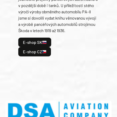
v pozdější době i tanků. U příležitosti stého
při 
výročí výroby obrněného automobilu PA-II
blíz
jsme si dovolili vydat knihu věnovanou vývoji
tank
a výrobě pancéřových automobilů strojírnou
v lé
Škoda v letech 1919 až 1936.
tak 
hrdi
E-shop SK
je: 
odeh
E-shop CZ
bitv
E
E