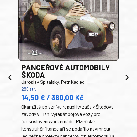
PANCEŘOVÉ AUTOMOBILY
ŠKODA
TA
Jaroslav Špitálský, Petr Kadlec
Ben
280 str.
352 s
14,50 € / 380,00 Kč
22
Okamžitě po vzniku republiky začaly Škodovy
Tank
závody v Plzni vyrábět bojové vozy pro
býva
československou armádu. Plzeňské
Rusk
konstrukční kanceláři se podařilo navrhnout
armá
jedinečné projekty pancéřových automobilů a
stře