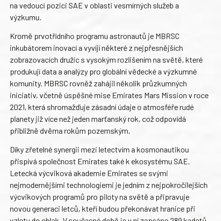
na vedoucí pozici SAE v oblasti vesmírných služeb a
výzkumu.
Kromě prvotřídního programu astronautů je MBRSC
inkubátorem inovací a vyvíjí některé z nejpřesnějších
zobrazovacích družic s vysokým rozlišením na světě, které
produkují data a analýzy pro globální vědecké a výzkumné
komunity. MBRSC rovněž zahájil několik průzkumných
iniciativ, včetně úspěšné mise Emirates Mars Mission v roce
2021, která shromažďuje zásadní údaje o atmosféře rudé
planety již více než jeden marťanský rok, což odpovídá
přibližně dvěma rokům pozemským.
Díky zřetelné synergii mezi letectvím a kosmonautikou
přispívá společnost Emirates také k ekosystému SAE.
Letecká výcviková akademie Emirates se svými
nejmodernějšími technologiemi je jedním z nejpokročilejších
výcvikových programů pro piloty na světě a připravuje
novou generaci letců, kteří budou překonávat hranice při
vzletu do oblak. V současné době je v ní zapsáno 289 kadetů,