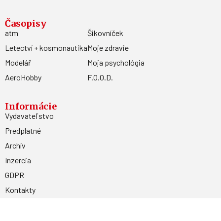
Časopisy
atm
Šikovníček
Letectví + kosmonautika
Moje zdravie
Modelář
Moja psychológia
AeroHobby
F.O.O.D.
Informácie
Vydavateľstvo
Predplatné
Archív
Inzercia
GDPR
Kontakty