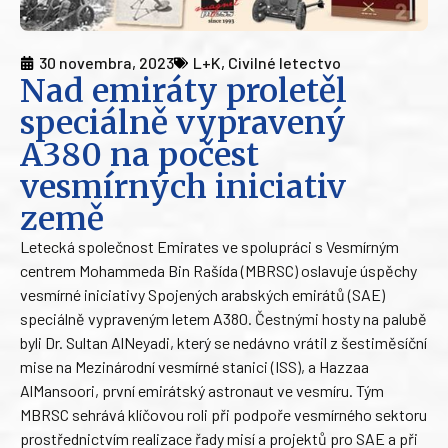
30 novembra, 2023
L+K
,
Civilné letectvo
Nad emiráty proletěl
speciálně vypravený
A380 na počest
vesmírných iniciativ
země
Letecká společnost Emirates ve spolupráci s Vesmírným
centrem Mohammeda Bin Rašída (MBRSC) oslavuje úspěchy
vesmírné iniciativy Spojených arabských emirátů (SAE)
speciálně vypraveným letem A380. Čestnými hosty na palubě
byli Dr. Sultan AlNeyadi, který se nedávno vrátil z šestiměsíční
mise na Mezinárodní vesmírné stanici (ISS), a Hazzaa
AlMansoori, první emirátský astronaut ve vesmíru. Tým
MBRSC sehrává klíčovou roli při podpoře vesmírného sektoru
prostřednictvím realizace řady misí a projektů pro SAE a při