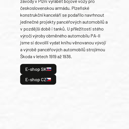
závody v Plzni vyrábět bojové vozy pro
býva
československou armádu. Plzeňské
Rusk
konstrukční kanceláři se podařilo navrhnout
armá
jedinečné projekty pancéřových automobilů a
stře
v pozdější době i tanků. U příležitosti stého
při 
výročí výroby obrněného automobilu PA-II
blíz
jsme si dovolili vydat knihu věnovanou vývoji
tank
a výrobě pancéřových automobilů strojírnou
v lé
Škoda v letech 1919 až 1936.
tak 
hrdi
E-shop SK
je: 
odeh
E-shop CZ
bitv
E
E