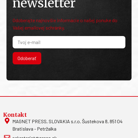
newsletter
Odoberajte najnovšie informácie o našej ponuke do
Vašej emailovej schránky.
Odoberať
Kontakt
MAGNET PRESS, SLOVAKIA s.r.o. Šustekova 8, 851 04
Bratislava - Petržalka
sekretariat@press.sk