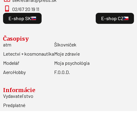
02/67 20 19 11
E-shop SK
E-shop CZ
Časopisy
atm
Šikovníček
Letectví + kosmonautika
Moje zdravie
Modelář
Moja psychológia
AeroHobby
F.O.O.D.
Informácie
Vydavateľstvo
Predplatné
Archív
Inzercia
GDPR