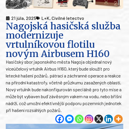
21 júla, 2025
L+K
,
Civilné letectvo
Nagojská hasičská služba
modernizuje
vrtulníkovou flotilu
novým Airbusem H160
Hasičský sbor japonského města Nagoja objednal nový
víceúčelový vrtulník Airbus H160, který bude sloužit pro
letecké hašení požárů, pátrací a záchranné operace a reakce
na přírodní katastrofy, včetně průzkumu zasažených oblastí.
Nový vrtulník bude nakonfigurován speciálně pro tyto mise a
může být vybaven buď závěsným vakem na vodu, nebo břišní
nádrží, což umožní efektivnější podporu pozemních jednotek
při hašení rozsáhlých požárů.