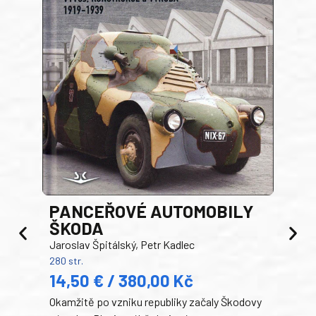
PANCEŘOVÉ AUTOMOBILY
ŠKODA
TA
Jaroslav Špitálský, Petr Kadlec
Ben
280 str.
352 s
14,50 € / 380,00 Kč
22
Okamžitě po vzniku republiky začaly Škodovy
Tank