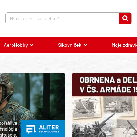
AeroHobby
Šikovníček
Moje zdravi