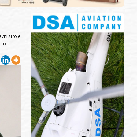
vní stroje
pro