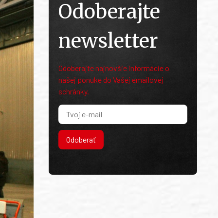
Odoberajte
newsletter
Odoberajte najnovšie informácie o
našej ponuke do Vašej emailovej
schránky.
Odoberať