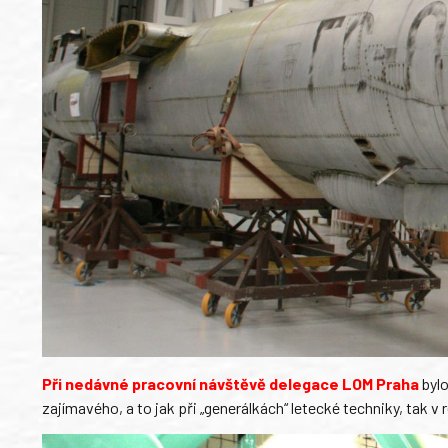
Při nedávné pracovní návštěvě delegace LOM Praha
bylo
zajímavého, a to jak při „generálkách“ letecké techniky, tak 