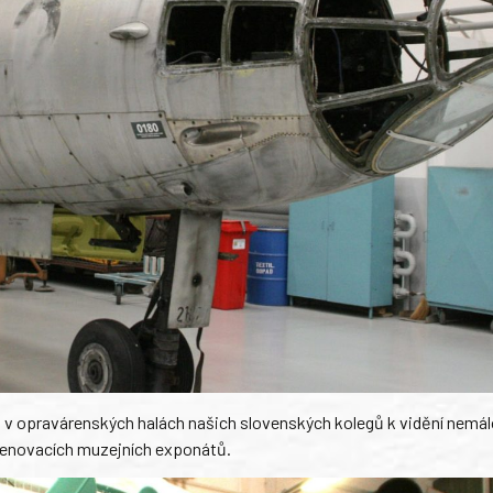
 v opravárenských halách našich slovenských kolegů k vidění nemá
v renovacích muzejních exponátů.