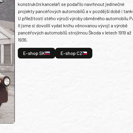
konstrukční kanceláři se podařilo navrhnout jedinečné
projekty pancéřových automobilů a v pozdější době i tank
U příležitosti stého výročí výroby obrněného automobilu P
II jsme si dovolili vydat knihu věnovanou vývoji a výrobě
pancéřových automobilů strojírnou Škoda v letech 1919 až
1936.
E-shop SK
E-shop CZ