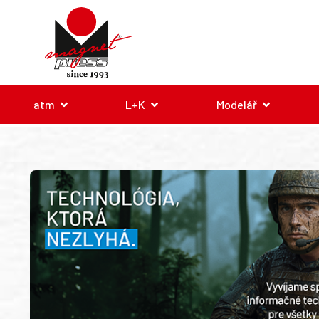
atm
L+K
Modelář