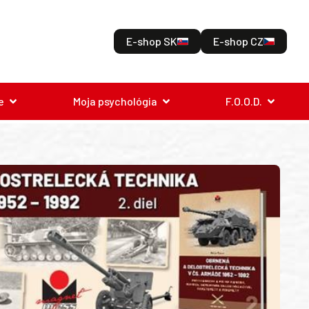
E-shop SK
E-shop CZ
e
Moja psychológia
F.O.O.D.