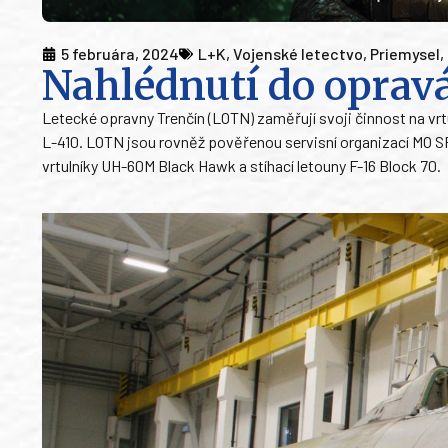
5 februára, 2024
L+K
,
Vojenské letectvo
,
Priemysel
,
Nahlédnutí do oprav
Letecké opravny Trenčín (LOTN) zaměřují svoji činnost na vrt
L-410. LOTN jsou rovněž pověřenou servisní organizací MO SR
vrtulníky UH-60M Black Hawk a stíhací letouny F-16 Block 70.