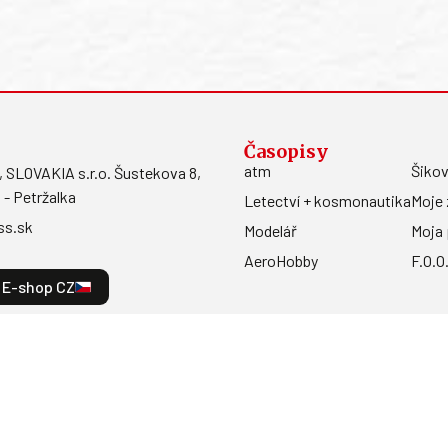
Časopisy
atm
Šikov
LOVAKIA s.r.o. Šustekova 8,
 - Petržalka
Letectví + kosmonautika
Moje 
ss.sk
Modelář
Moja 
AeroHobby
F.O.O
E-shop CZ
a