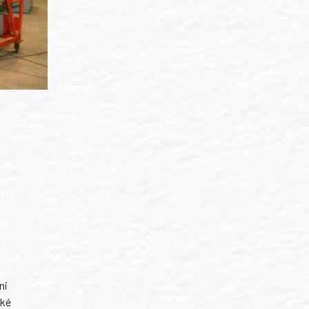
ni
ské