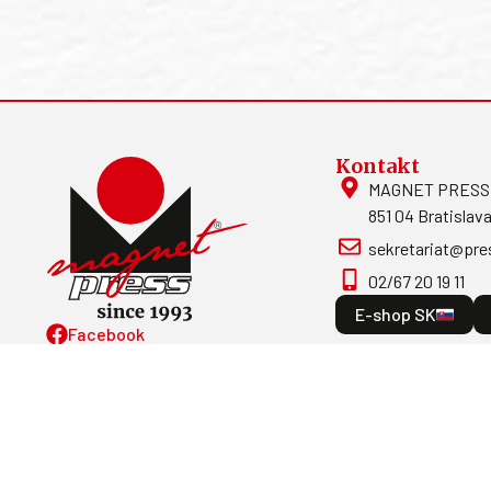
Kontakt
MAGNET PRESS, S
851 04 Bratislava
sekretariat@pre
02/67 20 19 11
E-shop SK
Facebook
Magnetpress.online
© 2023 Všetky práva vyhradené. Dizajn 
programovanie: