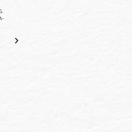
ů.
A-