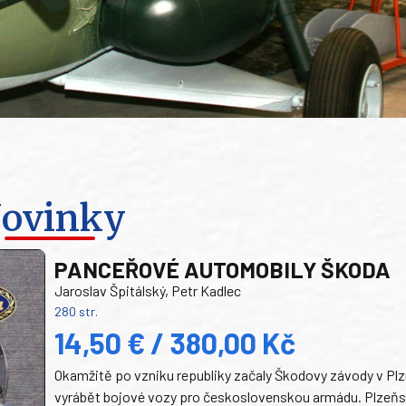
ovinky
PANCEŘOVÉ AUTOMOBILY ŠKODA
Jaroslav Špitálský, Petr Kadlec
280 str.
14,50 € / 380,00 Kč
Okamžitě po vzniku republiky začaly Škodovy závody v Plz
vyrábět bojové vozy pro československou armádu. Plzeň